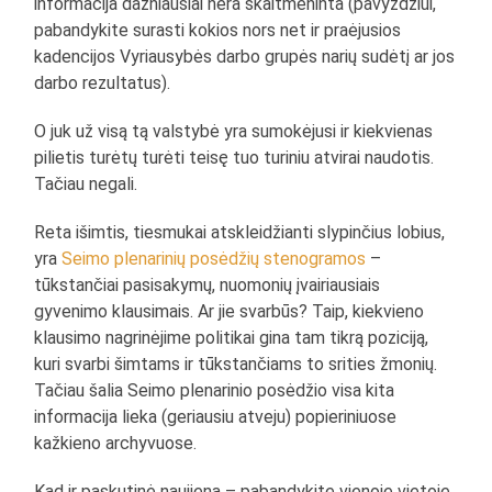
informacija dažniausiai nėra skaitmeninta (pavyzdžiui,
pabandykite surasti kokios nors net ir praėjusios
kadencijos Vyriausybės darbo grupės narių sudėtį ar jos
darbo rezultatus).
O juk už visą tą valstybė yra sumokėjusi ir kiekvienas
pilietis turėtų turėti teisę tuo turiniu atvirai naudotis.
Tačiau negali.
Reta išimtis, tiesmukai atskleidžianti slypinčius lobius,
yra
Seimo plenarinių posėdžių stenogramos
–
tūkstančiai pasisakymų, nuomonių įvairiausiais
gyvenimo klausimais. Ar jie svarbūs? Taip, kiekvieno
klausimo nagrinėjime politikai gina tam tikrą poziciją,
kuri svarbi šimtams ir tūkstančiams to srities žmonių.
Tačiau šalia Seimo plenarinio posėdžio visa kita
informacija lieka (geriausiu atveju) popieriniuose
kažkieno archyvuose.
Kad ir paskutinė naujiena – pabandykite vienoje vietoje