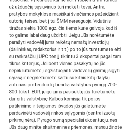
už užduočių sąsiuvinius turi mokėti tėvai. Antra,
pratybos mokyklose masiškai šviečiamos pažeidžiant
autorių teises, bet į tai ŠMM nereaguoja. Vidutinis
tiražas siekia 1000 egz. čia tiems kurie galvoja, kad iš
to galima labai daug uždirbti. Jeigu Jūs norėtumėte
parašyti vadovėlį jums reikėtų nemažų investicijų
(dailininkas, redaktorius ir t.t.) po to jūs turėtumėte eiti
su rankraščiu į UPC ten jį tikrintu 3 ekspertai pagal tam
tikrus kriterijus, Jei bent vienas pasakytų ne jūs
nepakliūtumėte į egzistuojanti vadovėlių galimų įsigyti
sąrašą ir negalėtumėte kartu su kitais kitų dalykų
autoriais pretenduoti į bendrą valstybės pyragą 700-
800 tūkst. EUR. jeigu jums pasisektų jūs turėtumėte
dar eiti į valstybinę Kalbos komisija tik po jos
patikrinimo ir teigiamos išvados jūs galėtumėte
pardavinėti vadovėlį rinkos sąlygomis (centralizuotų
pirkimų nėra). Pyrago sumą specialiai akcentuoju, nes
Jūs daug minite skaitmenines priemones, manau žinote