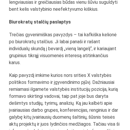
lengviausias ir greičiausias būdas vienu šūviu suguldyti
bent kelis valstybinio neefektyvumo kiškius.
Biurokratų stalčių paslaptys
Trečias gyvenimiškas pavyzdys – tai kafkiška kelionė
po biurokratų stalčius. Ji labai panaši ir rašant
individualų skundą į bevardį „vieną langelį“, ir kariaujant
grupinius tikrąjį visuomenės interesą atitinkančius
karus.
Kaip pavyzdį imkime kurios nors srities X valstybės
politikos formavimo ir įgyvendinimo pjūvį. Dažniausiai
remiamasi ilgamete valstybės institucijų pozicija, kurią
formavo skirtingi vadovai, taip pat joje bus daryta
dešimtys studijų, tyrimų, analizių. Ką jau kalbėti apie
įvairiausias darbo grupes, konferencijas, renginius ir dar
galybę kitų įvairiausių duomenų šaltinių, šūsnis teisės
aktų projektų ir juos lydinčios medžiagos. Tačiau visa ši