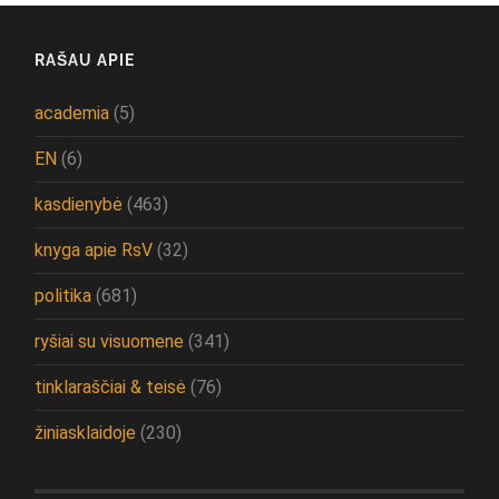
RAŠAU APIE
academia
(5)
EN
(6)
kasdienybė
(463)
knyga apie RsV
(32)
politika
(681)
ryšiai su visuomene
(341)
tinklaraščiai & teisė
(76)
žiniasklaidoje
(230)