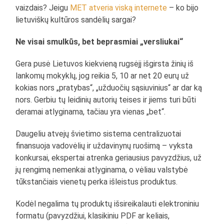
vaizdais? Jeigu
MET atveria viską internete
– ko bijo
lietuviškų kultūros sandėlių sargai?
Ne visai smulkūs, bet beprasmiai „versliukai“
Gera pusė Lietuvos kiekvieną rugsėjį išgirsta žinių iš
lankomų mokyklų, jog reikia 5, 10 ar net 20 eurų už
kokias nors „pratybas“, „užduočių sąsiuvinius“ ar dar ką
nors. Gerbiu tų leidinių autorių teises ir jiems turi būti
deramai atlyginama, tačiau yra vienas „bet“.
Daugeliu atvejų švietimo sistema centralizuotai
finansuoja vadovėlių ir uždavinynų ruošimą – vyksta
konkursai, ekspertai atrenka geriausius pavyzdžius, už
jų rengimą nemenkai atlyginama, o vėliau valstybė
tūkstančiais vienetų perka išleistus produktus.
Kodėl negalima tų produktų išsireikalauti elektroniniu
formatu (pavyzdžiui, klasikiniu PDF ar keliais,