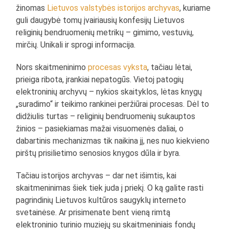
žinomas
Lietuvos valstybės istorijos archyvas
, kuriame
guli daugybė tomų įvairiausių konfesijų Lietuvos
religinių bendruomenių metrikų – gimimo, vestuvių,
mirčių. Unikali ir sprogi informacija.
Nors skaitmeninimo
procesas vyksta
, tačiau lėtai,
prieiga ribota, įrankiai nepatogūs. Vietoj patogių
elektroninių archyvų – nykios skaityklos, lėtas knygų
„suradimo“ ir teikimo rankinei peržiūrai procesas. Dėl to
didžiulis turtas – religinių bendruomenių sukauptos
žinios – pasiekiamas mažai visuomenės daliai, o
dabartinis mechanizmas tik naikina jį, nes nuo kiekvieno
pirštų prisilietimo senosios knygos dūla ir byra.
Tačiau istorijos archyvas – dar net išimtis, kai
skaitmeninimas šiek tiek juda į priekį. O ką galite rasti
pagrindinių Lietuvos kultūros saugyklų interneto
svetainėse. Ar prisimenate bent vieną rimtą
elektroninio turinio muziejų su skaitmeniniais fondų