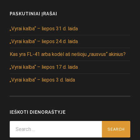
PASKUTINIAI ĮRAŠAI
„Vyrai kalba“ – liepos 31 d. laida
„Vyrai kalba“ – liepos 24 d. laida
Kas yra FL-41 arba kodėl aš nešioju „rausvus“ akinius?
„Vyrai kalba“ – liepos 17 d. laida
„Vyrai kalba“ – liepos 3 d. laida
IEŠKOTI DIENORAŠTYJE
Search
for: