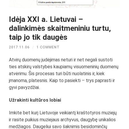
Idėja XXI a. Lietuvai –
dalinkimės skaitmeniniu turtu,
taip jo tik daugės
2017.11.06
/
1 COMMENT
Atvirų duomenų judėjimas neturi ir net negali sustoti
ties atskirų valstybės kaupiamų visuomeninių duomenų
atvėrimu. Šis procesas turi būti nuolatinis ir, kiek
įmanoma, platesnis. Kaip to pasiekti – trys paprasti ir
gyvi pavyzdžiai.
Užrakinti kultūros lobiai
Imkite bet kurį Lietuvoje veikiantį kraštotyros muziejų
ir rasite puikius muziejaus archyvus, daugybę unikalios
medžiagos. Daugeliui savo šaknimis besidominčių