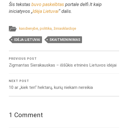
Šis tekstas
buvo paskelbtas
portale delfi.lt kaip
iniciatyvos „
Idėja Lietuvai
“ dalis.
kasdienybė
,
politika
,
žiniasklaidoje
IDĖJA LIETUVAI
SKAITMENINIMAS
PREVIOUS POST
Zigmantas Sierakauskas – iššūkis etninės Lietuvos idėjai
NEXT POST
10 ar „kiek ten“ hektarų, kurių niekam nereikia
1 Comment