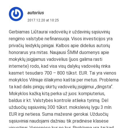
autorius
2017.12.20 at 10:25
Gerbiamas Liūtaurai vadovėlių ir uždavinių sąsiuvinių
rengimo valstybė nefinansuoja. Visos investicijos yra
privačių leidyklų pinigai. Kalbos apie didelius autorių
honorarus yra mitas. Naujausi ŠMM duomenys apie
mokyklų įsigijamus vadovėlius (juos galima rasti
internete) rodo, kad visa visų dalykų vadovėlių rinka
kasmet tesudaro 700 – 800 tūkst. EUR. Tai yra vienos
mokyklos Vilniuje išlaikymo kaštai per metus. Problema
ta kad dalis pinigų skirtų vadovėlių įsigijimui „dingsta“.
Mokyklos kažką kitą perka už juos: kompiuterius,
baldus ir kt. Valstybės kontrolė atlieka tyrimą. Dėl
užduočių sąsiuvinių 300 tūkst. moksleivių lygu 3 mln.
EUR irgi netiesa. Suma mažesnė gerokai. Užduočių
sąsiuviniai naudojami dažniau tik pradinėse klasėse
visuotinai. Vyresnėse kur ne kur. Problema yra tai kad