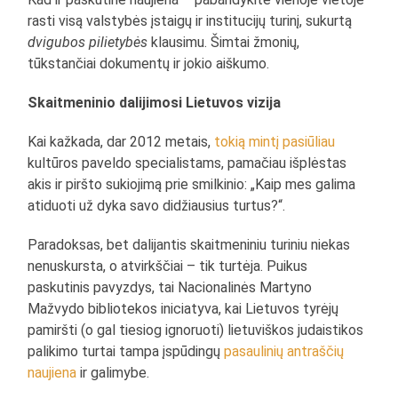
rasti visą valstybės įstaigų ir institucijų turinį, sukurtą
dvigubos pilietybės
klausimu. Šimtai žmonių,
tūkstančiai dokumentų ir jokio aiškumo.
Skaitmeninio dalijimosi Lietuvos vizija
Kai kažkada, dar 2012 metais,
tokią mintį pasiūliau
kultūros paveldo specialistams, pamačiau išplėstas
akis ir piršto sukiojimą prie smilkinio: „Kaip mes galima
atiduoti už dyka savo didžiausius turtus?“.
Paradoksas, bet dalijantis skaitmeniniu turiniu niekas
nenuskursta, o atvirkščiai – tik turtėja. Puikus
paskutinis pavyzdys, tai Nacionalinės Martyno
Mažvydo bibliotekos iniciatyva, kai Lietuvos tyrėjų
pamiršti (o gal tiesiog ignoruoti) lietuviškos judaistikos
palikimo turtai tampa įspūdingų
pasaulinių antraščių
naujiena
ir galimybe.