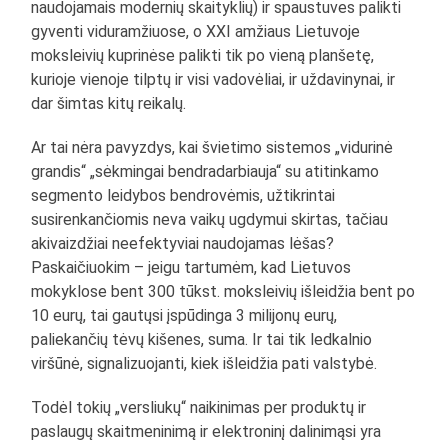
naudojamais modernių skaityklių) ir spaustuves palikti
gyventi viduramžiuose, o XXI amžiaus Lietuvoje
moksleivių kuprinėse palikti tik po vieną planšetę,
kurioje vienoje tilptų ir visi vadovėliai, ir uždavinynai, ir
dar šimtas kitų reikalų.
Ar tai nėra pavyzdys, kai švietimo sistemos „vidurinė
grandis“ „sėkmingai bendradarbiauja“ su atitinkamo
segmento leidybos bendrovėmis, užtikrintai
susirenkančiomis neva vaikų ugdymui skirtas, tačiau
akivaizdžiai neefektyviai naudojamas lėšas?
Paskaičiuokim – jeigu tartumėm, kad Lietuvos
mokyklose bent 300 tūkst. moksleivių išleidžia bent po
10 eurų, tai gautųsi įspūdinga 3 milijonų eurų,
paliekančių tėvų kišenes, suma. Ir tai tik ledkalnio
viršūnė, signalizuojanti, kiek išleidžia pati valstybė.
Todėl tokių „versliukų“ naikinimas per produktų ir
paslaugų skaitmeninimą ir elektroninį dalinimąsi yra