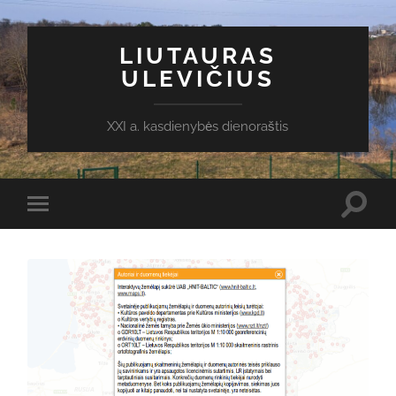
LIUTAURAS
ULEVIČIUS
XXI a. kasdienybės dienoraštis
Toggl
Toggle
search
mobile
field
menu