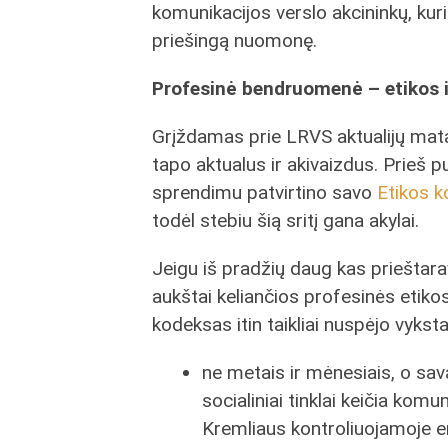
komunikacijos verslo akcininkų, kur
priešingą nuomonę.
Profesinė bendruomenė – etikos i
Grįždamas prie LRVS aktualijų mata
tapo aktualus ir akivaizdus. Prieš
sprendimu patvirtino savo
Etikos 
todėl stebiu šią sritį gana akylai.
Jeigu iš pradžių daug kas prieštara
aukštai keliančios profesinės etikos 
kodeksas itin taikliai nuspėjo vyks
ne metais ir mėnesiais, o sav
socialiniai tinklai keičia komu
Kremliaus kontroliuojamoje er