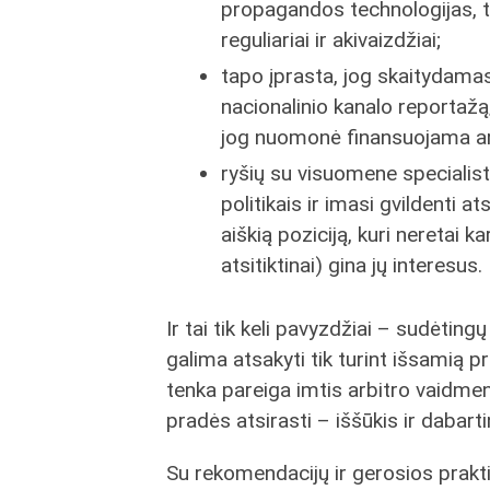
propagandos technologijas, tai
reguliariai ir akivaizdžiai;
tapo įprasta, jog skaitydama
nacionalinio kanalo reportažą
jog nuomonė finansuojama ar 
ryšių su visuomene specialist
politikais ir imasi gvildenti
aiškią poziciją, kuri neretai k
atsitiktinai) gina jų interesus.
Ir tai tik keli pavyzdžiai – sudėting
galima atsakyti tik turint išsamią 
tenka pareiga imtis arbitro vaidmens
pradės atsirasti – iššūkis ir dabar
Su rekomendacijų ir gerosios prakti