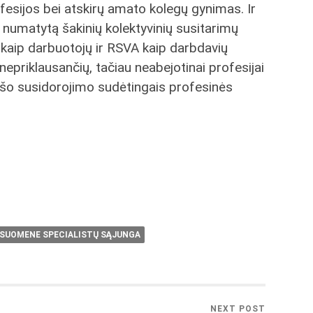
fesijos bei atskirų amato kolegų gynimas. Ir
 numatytą šakinių kolektyvinių susitarimų
 kaip darbuotojų ir RSVA kaip darbdavių
nepriklausančių, tačiau neabejotinai profesijai
šo susidorojimo sudėtingais profesinės
VISUOMENE SPECIALISTŲ SĄJUNGA
NEXT POST