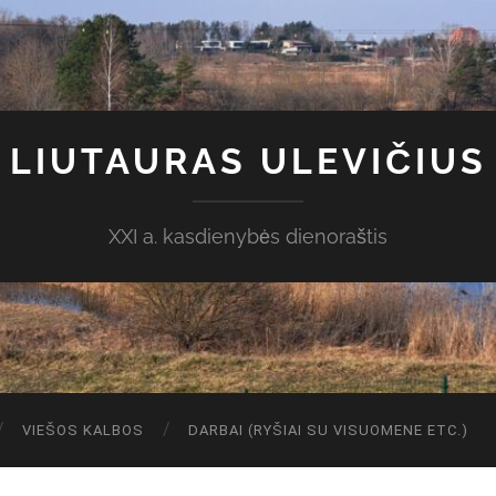
LIUTAURAS ULEVIČIUS
XXI a. kasdienybės dienoraštis
VIEŠOS KALBOS
DARBAI (RYŠIAI SU VISUOMENE ETC.)