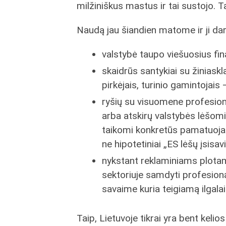
milžiniškus mastus ir tai sustojo. Ta
Naudą jau šiandien matome ir ji da
valstybė taupo viešuosius fi
skaidrūs santykiai su žiniaskl
pirkėjais, turinio gamintojais
ryšių su visuomene profesional
arba atskirų valstybės lėšom
taikomi konkretūs pamatuojami
ne hipotetiniai „ES lėšų įsisa
nykstant reklaminiams plotam
sektoriuje samdyti profesiona
savaime kuria teigiamą ilgalai
Taip, Lietuvoje tikrai yra bent keli