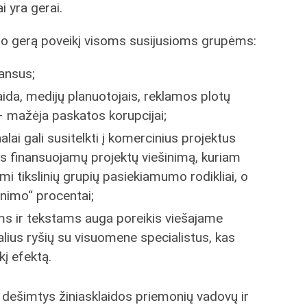
i yra gerai.
ro gerą poveikį visoms susijusioms grupėms:
nansus;
aida, medijų planuotojais, reklamos plotų
 – mažėja paskatos korupcijai;
ai gali susitelkti į komercinius projektus
is finansuojamų projektų viešinimą, kuriam
 tikslinių grupių pasiekiamumo rodikliai, o
vinimo“ procentai;
s ir tekstams auga poreikis viešajame
lius ryšių su visuomene specialistus, kas
kį efektą.
os dešimtys žiniasklaidos priemonių vadovų ir