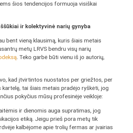
iems šios tendencijos formuoja visiškai
ššūkiai ir kolektyvinė narių gynyba
u bent vieną klausimą, kuris šiais metais
 pusantrų metų LRVS bendru visų narių
kodeksą
. Teko garbė būti vienu iš jo autorių,
vo, kad įtvirtintos nuostatos per griežtos, per
kartelę, tai šiais metais pradėjo ryškėti, jog
tančius pokyčius mūsų profesinėje veikloje:
aitėmis ir dienomis auga supratimas, jog
nikacijos etiką. Jeigu prieš pora metų tik
dvėje kalbėjome apie trolių fermas ar įvairias