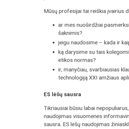
Mūsų profesijai tai reiškia įvairius d
ar mes nuoširdžiai pasmerksi
šaknimis?
jeigu naudosime – kada ir kai
ką darysime su tais kolegomis
etikos normas?
ir, manyčiau, svarbiausias k
technologiją XXI amžiaus apl
ES lėšų sausra
Tikriausiai būsiu labai nepopuliarus,
naudojimas visuomenės informavimui
sausra. ES lėšų naudojimas žiniask