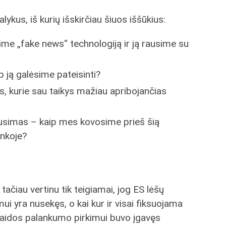
alykus, iš kurių išskirčiau šiuos iššūkius:
me „fake news“ technologiją ir ją rausime su
p ją galėsime pateisinti?
, kurie sau taikys mažiau apribojančias
lausimas – kaip mes kovosime prieš šią
inkoje?
 tačiau vertinu tik teigiamai, jog ES lėšų
 yra nusekęs, o kai kur ir visai fiksuojama
laidos palankumo pirkimui buvo įgavęs