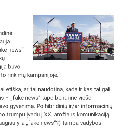
ndinė
nauja
fake news“
kų
ija buvo
o rinkimų kampanijoje.
i etiška, ar tai naudotina, kada ir kas tai gali
dus – „fake news“ tapo bendrine viešo
avo gyvenimą. Po hibridinių ir/ar informacinių
tapo trumpu įvadu į XXI amžiaus komunikaciją
s daugiau yra „fake news“?) tampa vadybos