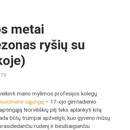
os metai
zonas ryšių su
koje)
NTS
sveikinti mano mylimos profesijos kolegų
 visuomene sąjungą
– 17-ojo gimtadienio
ingąją Norviliškių pilį teks aplankyti kitą
 tada būtų trumpai apžvelgti, kuo gyveno mūsų
 prasidedančiu rudenį ir besibaigiančiu