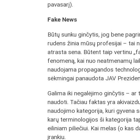
pavasarį).
Fake News
Būtų sunku ginčytis, jog bene pagri
rudens žinia mūsų profesijai – tai 
atrasta sena. Būtent taip vertinu „
fenomeną, kai nuo neatmenamų lai
naudojama propagandos technolog
sėkmingai panaudota JAV Prezident
Galima iki negalėjimo ginčytis – ar ta
naudoti. Tačiau faktas yra akivaiz
naudojimo kategorija, kuri gyvena s
karų terminologijos ši kategorija 
eiliniam piliečiui. Kai melas (o ka
įrankiu.