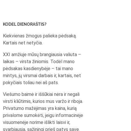
KODĖL DIENORAŠTIS?
Kiekvienas žmogus palieka pėdsaką.
Kartais net netyčia.
XXI amžiuje mūsų brangiausia valiuta –
laikas – virsta žiniomis. Todėl mano
pėdsakas kasdienybėje – tai mano
mintys, jų virsmai darbais ir, kartais, net
pokyčiais toliau nei aš pats.
Viešumo baimė ir iššūkiai nėra ir negali
virsti kliūtimis, kurios mus varžo ir riboja.
Privatumo mažėjimas yra kaina, kurią
privalome sumokėti, jeigu informacinėje
visuomenėje norime išlikti laisvi ir,
svarbiausia, sąžiningi prieš patys save.