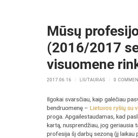
Mūsų profesij
(2016/2017 se
visuomene rin
2017.06.16
/
LIUTAURAS
/
0 COMME
Ilgokai svarsčiau, kaip galėčiau pa
bendruomenę –
Lietuvos ryšių su
proga. Apgailestaudamas, kad paslapt
kartą, nusprendžiau, jog geriausia
profesija šį darbų sezoną (jį laikau