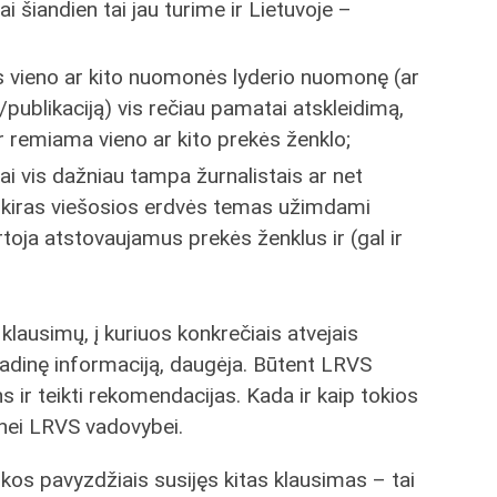
 šiandien tai jau turime ir Lietuvoje –
s vieno ar kito nuomonės lyderio nuomonę (ar
/publikaciją) vis rečiau pamatai atskleidimą,
remiama vieno ar kito prekės ženklo;
ai vis dažniau tampa žurnalistais ar net
 atskiras viešosios erdvės temas užimdami
artoja atstovaujamus prekės ženklus ir (gal ir
ų klausimų, į kuriuos konkrečiais atvejais
pradinę informaciją, daugėja. Būtent LRVS
 ir teikti rekomendacijas. Kada ir kaip tokios
tinei LRVS vadovybei.
kos pavyzdžiais susijęs kitas klausimas – tai