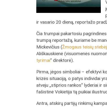
ir vasario 20 dieną, reportažo prad
Čia trumpai pakartosiu pagrindines s
trumpą reportažą, kuriame be manęs
Mickevičius (
Žmogaus teisių stebėj
Ališkauskienė (visuomenės nuomonė
tyrimai
“ direktorė).
Pirma, jėgos simboliai – efektyvi ko
krizės situaciją, o patys individai yr
atveju „stiprios rankos“ lyderiai ir 
fašistinė Vokietija tą puikiai iliustruo
Antra, atskirų partijų rinkimų kampan