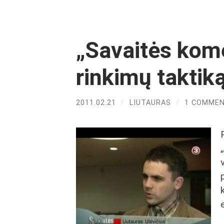
„Savaitės kome
rinkimų taktik
2011.02.21
/
LIUTAURAS
/
1 COMME