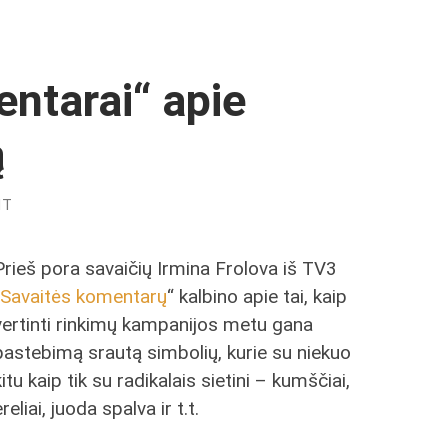
ntarai“ apie
ą
NT
Prieš pora savaičių Irmina Frolova iš TV3
„
Savaitės komentarų
“ kalbino apie tai, kaip
vertinti rinkimų kampanijos metu gana
pastebimą srautą simbolių, kurie su niekuo
kitu kaip tik su radikalais sietini – kumščiai,
ereliai, juoda spalva ir t.t.