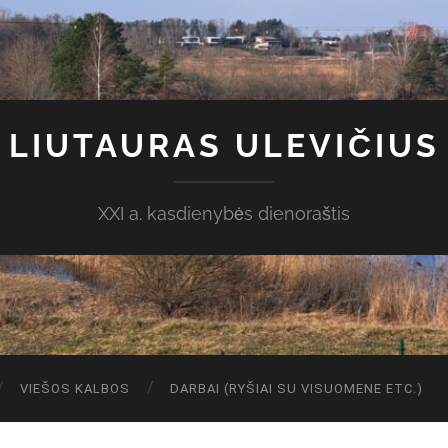
LIUTAURAS ULEVIČIUS
XXI a. kasdienybės dienoraštis
VIEŠOS KALBOS
DARBAI (RYŠIAI SU VISUOMENE ETC.)