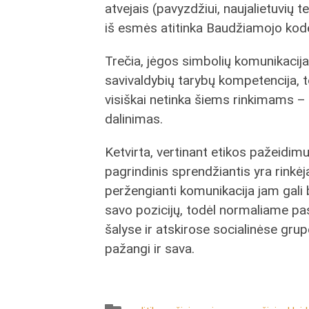
atvejais (pavyzdžiui, naujalietuvių te
iš esmės atitinka Baudžiamojo kode
Trečia, jėgos simbolių komunikacija 
savivaldybių tarybų kompetencija, to
visiškai netinka šiems rinkimams –
dalinimas.
Ketvirta, vertinant etikos pažeidimus
pagrindinis sprendžiantis yra rinkėjas
peržengianti komunikacija jam gali bū
savo pozicijų, todėl normaliame pa
šalyse ir atskirose socialinėse grupė
pažangi ir sava.