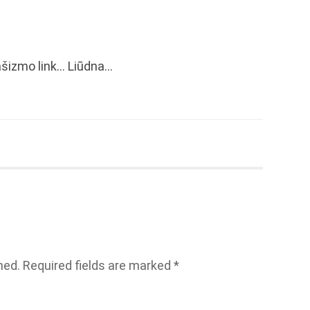
ašizmo link… Liūdna…
hed.
Required fields are marked
*