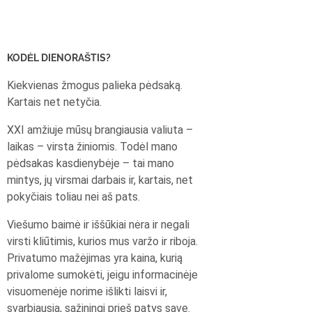
KODĖL DIENORAŠTIS?
Kiekvienas žmogus palieka pėdsaką.
Kartais net netyčia.
XXI amžiuje mūsų brangiausia valiuta –
laikas – virsta žiniomis. Todėl mano
pėdsakas kasdienybėje – tai mano
mintys, jų virsmai darbais ir, kartais, net
pokyčiais toliau nei aš pats.
Viešumo baimė ir iššūkiai nėra ir negali
virsti kliūtimis, kurios mus varžo ir riboja.
Privatumo mažėjimas yra kaina, kurią
privalome sumokėti, jeigu informacinėje
visuomenėje norime išlikti laisvi ir,
svarbiausia, sąžiningi prieš patys save.