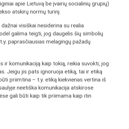
iginiai apie Lietuvą be įvairių socialinių grupių)
kso atskirų normų turinį.
dažnai visiškai nesiderina su realia
dėl galima teigti, jog daugelis šių simbolių
 t.y. paprasčiausias melagingų pažadų
 ir komunikaciją kaip tokią, reikia suvokti, jog
. Jeigu jis pats ignoruoja etiką, tai ir etiką
ti priimtina – t.y. etiką kiekvienas vertina iš
saulyje neetiška komunikacija atskirose
se gali būti kaip tik priimama kaip itin