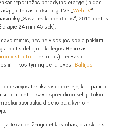
Vakar reportažas parodytas eteryje (laidos
įrašą galite rasti atsidarę TV3 „
WebTV
“ ir
pasirinkę „Savaitės komentarus“, 2011 metus
žia apie 24 min 45 sek).
avo mintis, nes ne visos jos spėjo pakliūti į
 mintis dėliojo ir kolegos Henrikas
imo instituto
direktorius) bei Rasa
s ir rinkos tyrimų bendrovės „
Baltijos
munikacijos taktika visuomenėje, kuri patiria
a silpni ir neturi savo sprendimo kelių. Tokiu
simboliai susilaukia didelio palaikymo –
ja.
ija tikrai peržengia etikos ribas, o atskirais