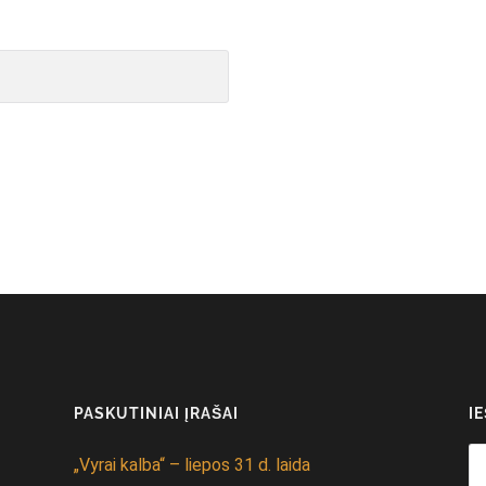
PASKUTINIAI ĮRAŠAI
I
Se
„Vyrai kalba“ – liepos 31 d. laida
fo