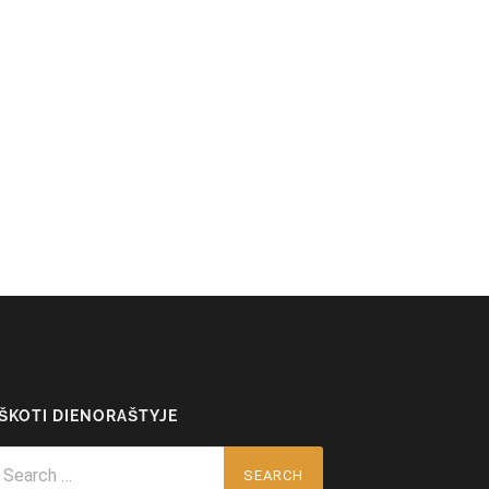
EŠKOTI DIENORAŠTYJE
arch
r: