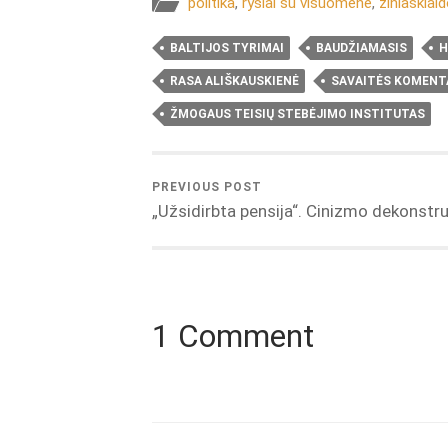
politika
,
ryšiai su visuomene
,
žiniasklaid
BALTIJOS TYRIMAI
BAUDŽIAMASIS
H
RASA ALIŠKAUSKIENĖ
SAVAITĖS KOMENT
ŽMOGAUS TEISIŲ STEBĖJIMO INSTITUTAS
PREVIOUS POST
„Užsidirbta pensija“. Cinizmo dekonstru
1 Comment