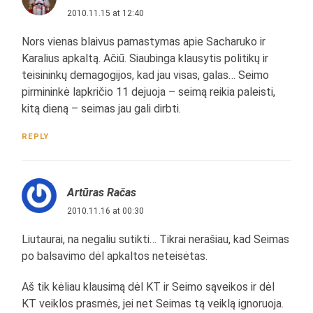
2010.11.15 at 12:40
Nors vienas blaivus pamastymas apie Sacharuko ir
Karalius apkaltą. Ačiū. Siaubinga klausytis politikų ir
teisininkų demagogijos, kad jau visas, galas… Seimo
pirmininkė lapkričio 11 dejuoja – seimą reikia paleisti,
kitą dieną – seimas jau gali dirbti.
REPLY
Artūras Račas
2010.11.16 at 00:30
Liutaurai, na negaliu sutikti… Tikrai nerašiau, kad Seimas
po balsavimo dėl apkaltos neteisėtas.
Aš tik kėliau klausimą dėl KT ir Seimo sąveikos ir dėl
KT veiklos prasmės, jei net Seimas tą veiklą ignoruoja.