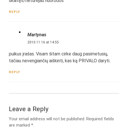
skaitęs/neturėjau nuorodos
REPLY
Martynas
2010.11.16 at 14:55
puikus įrašas. Visam šitam cirke daug pasimetusių,
tačiau nevengiančių aiškinti, kas ką PRIVALO daryti.
REPLY
Leave a Reply
Your email address will not be published.
Required fields
are marked
*