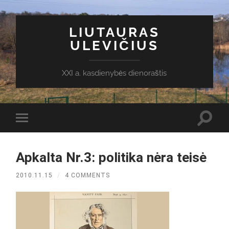
LIUTAURAS
ULEVIČIUS
XXI a. kasdienybės dienoraštis
Toggl
Toggle
search
mobile
field
menu
Apkalta Nr.3: politika nėra teisė
2010.11.15
/
4 COMMENTS