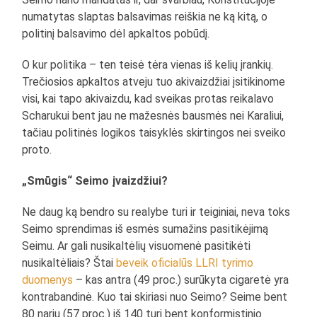
numatytas slaptas balsavimas reiškia ne ką kitą, o
politinį balsavimo dėl apkaltos pobūdį.
O kur politika – ten teisė tėra vienas iš kelių įrankių.
Trečiosios apkaltos atveju tuo akivaizdžiai įsitikinome
visi, kai tapo akivaizdu, kad sveikas protas reikalavo
Scharukui bent jau ne mažesnės bausmės nei Karaliui,
tačiau politinės logikos taisyklės skirtingos nei sveiko
proto.
„Smūgis“ Seimo įvaizdžiui?
Ne daug ką bendro su realybe turi ir teiginiai, neva toks
Seimo sprendimas iš esmės sumažins pasitikėjimą
Seimu. Ar gali nusikaltėlių visuomenė pasitikėti
nusikaltėliais? Štai
beveik oficialūs LLRI tyrimo
duomenys
– kas antra (49 proc.) surūkyta cigaretė yra
kontrabandinė. Kuo tai skiriasi nuo Seimo? Seime bent
80 narių (57 proc.) iš 140 turi bent konformistinio