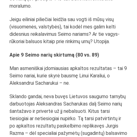
moralumo.
Jeigu eiliniai piliečiai leidžia sau vogti iš mūsų visų
(visuomenės, valstybės), tai kodėl mes galim kelti
didesnius reikalavimus Seimo nariams? Ar tie vagys-
rūkoriai balsuos kitaip prie rinkimų urnų? Utopija.
Apie 9 Seimo narių skirtumą (80 vs. 89)
Man asmeniškai įdomiausias apkaltos rezultatas – tai 9
Seimo nariai, kurie skyrė bausmę Linui Karaliui, o
Aleksandrui Sacharukui – ne.
Sklando gandai, neva buvęs Lietuvos saugumo tarnybų
darbuotojas Aleksandras Sacharukas dalį Seimo narių
šantažavo ir privertė už jį nebalsuoti. Kitus tarsi
tiesiogiai ar netiesiogiai nupirko. Tą tarsi patvirtintų ir
po apkaltos rezultatų paskelbimo replikavęs Jurgis
Razma – dėl specialiai pažymėtų (sugadintų) balsavimo