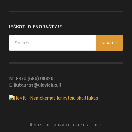
IEŠKOTI DIENORAŠTYJE
Search
for:
M:
+370 (686) 08820
E:
liutauras@ulevicius.lt
© 2026
LIUTAURAS ULEVIČIUS
—
UP ↑