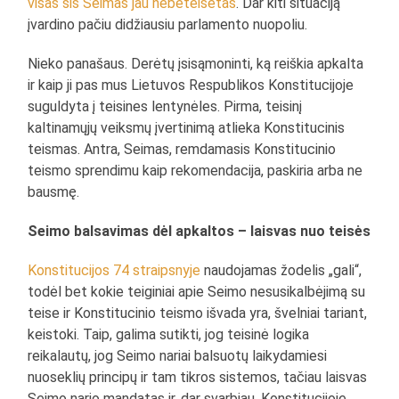
visas šis Seimas jau nebeteisėtas
. Dar kiti situaciją
įvardino pačiu didžiausiu parlamento nuopoliu.
Nieko panašaus. Derėtų įsisąmoninti, ką reiškia apkalta
ir kaip ji pas mus Lietuvos Respublikos Konstitucijoje
suguldyta į teisines lentynėles. Pirma, teisinį
kaltinamųjų veiksmų įvertinimą atlieka Konstitucinis
teismas. Antra, Seimas, remdamasis Konstitucinio
teismo sprendimu kaip rekomendacija, paskiria arba ne
bausmę.
Seimo balsavimas dėl apkaltos – laisvas nuo teisės
Konstitucijos 74 straipsnyje
naudojamas žodelis „gali“,
todėl bet kokie teiginiai apie Seimo nesusikalbėjimą su
teise ir Konstitucinio teismo išvada yra, švelniai tariant,
keistoki. Taip, galima sutikti, jog teisinė logika
reikalautų, jog Seimo nariai balsuotų laikydamiesi
nuoseklių principų ir tam tikros sistemos, tačiau laisvas
Seimo nario mandatas ir, dar svarbiau, Konstitucijoje