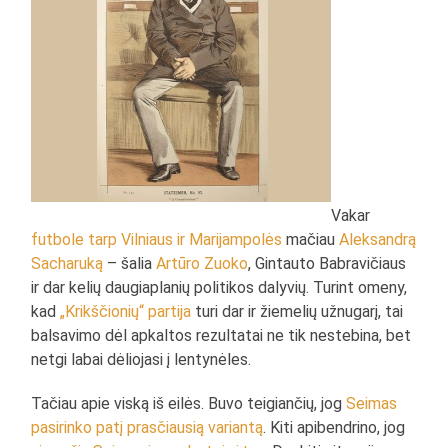
Vakar
futbole tarp Vilniaus ir Marijampolės
mačiau
Aleksandrą
Sacharuką
– šalia
Artūro Zuoko
, Gintauto Babravičiaus
ir dar kelių daugiaplanių politikos dalyvių. Turint omeny,
kad
„Krikščionių“ partija
turi dar ir žiemelių užnugarį, tai
balsavimo dėl apkaltos rezultatai ne tik nestebina, bet
netgi labai dėliojasi į lentynėles.
Tačiau apie viską iš eilės. Buvo teigiančių, jog
Seimas
pasirinko patį prasčiausią variantą
. Kiti apibendrino, jog