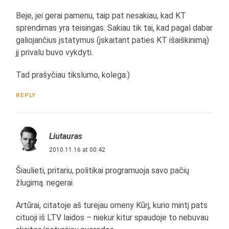
Beje, jei gerai pamenu, taip pat nesakiau, kad KT
sprendimas yra teisingas. Sakiau tik tai, kad pagal dabar
galiojančius įstatymus (įskaitant paties KT išaiškinimą)
jį privalu buvo vykdyti.
Tad prašyčiau tikslumo, kolega:)
REPLY
Liutauras
2010.11.16 at 00:42
Šiaulieti, pritariu, politikai programuoja savo pačių
žlugimą. negerai.
Artūrai, citatoje aš turėjau omeny Kūrį, kurio mintį pats
cituoji iš LTV laidos – niekur kitur spaudoje to nebuvau