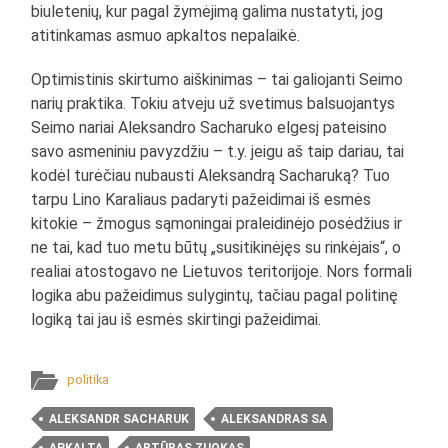
biuletenių, kur pagal žymėjimą galima nustatyti, jog
atitinkamas asmuo apkaltos nepalaikė.
Optimistinis skirtumo aiškinimas – tai galiojanti Seimo
narių praktika. Tokiu atveju už svetimus balsuojantys
Seimo nariai Aleksandro Sacharuko elgesį pateisino
savo asmeniniu pavyzdžiu – t.y. jeigu aš taip dariau, tai
kodėl turėčiau nubausti Aleksandrą Sacharuką? Tuo
tarpu Lino Karaliaus padaryti pažeidimai iš esmės
kitokie – žmogus sąmoningai praleidinėjo posėdžius ir
ne tai, kad tuo metu būtų „susitikinėjęs su rinkėjais“, o
realiai atostogavo ne Lietuvos teritorijoje. Nors formali
logika abu pažeidimus sulygintų, tačiau pagal politinę
logiką tai jau iš esmės skirtingi pažeidimai.
politika
ALEKSANDR SACHARUK
ALEKSANDRAS SA
APKALTA
ARTŪRAS ZUOKAS