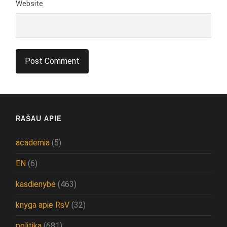
Website
RAŠAU APIE
academia
(5)
EN
(6)
kasdienybė
(463)
knyga apie RsV
(32)
politika
(681)