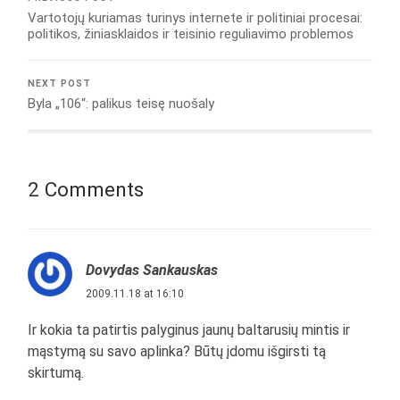
Vartotojų kuriamas turinys internete ir politiniai procesai:
politikos, žiniasklaidos ir teisinio reguliavimo problemos
NEXT POST
Byla „106“: palikus teisę nuošaly
2 Comments
Dovydas Sankauskas
2009.11.18 at 16:10
Ir kokia ta patirtis palyginus jaunų baltarusių mintis ir
mąstymą su savo aplinka? Būtų įdomu išgirsti tą
skirtumą.