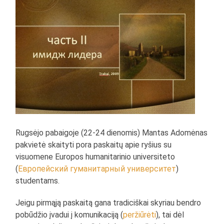
Rugsėjo pabaigoje (22-24 dienomis) Mantas Adomėnas
pakvietė skaityti pora paskaitų apie ryšius su
visuomene Europos humanitarinio universiteto
(
Европейский гуманитарный университет
)
studentams.
Jeigu pirmąją paskaitą gana tradiciškai skyriau bendro
pobūdžio įvadui į komunikaciją (
peržiūrėti
), tai dėl