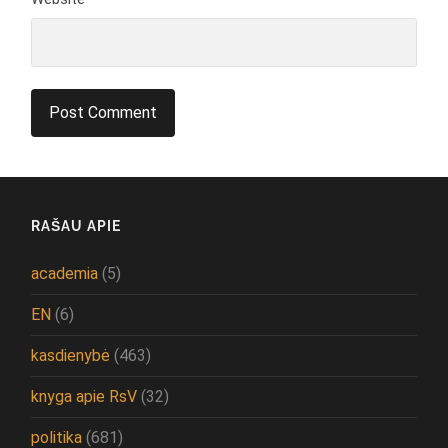
RAŠAU APIE
academia
(5)
EN
(6)
kasdienybė
(463)
knyga apie RsV
(32)
politika
(681)