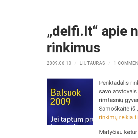
„delfi.lt“ apie
rinkimus
2009.06.10
/
LIUTAURAS
/
1 COMME
Penktadalis rink
savo atstovais
rimtesnių gyve
Samoškaitė iš „d
rinkimų reikia 
Matyčiau keturi