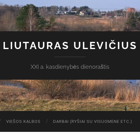
LIUTAURAS ULEVIČIUS
XXI a. kasdienybės dienoraštis
VIEŠOS KALBOS
DARBAI (RYŠIAI SU VISUOMENE ETC.)