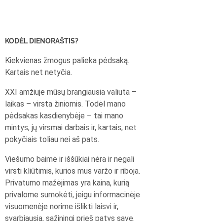
KODĖL DIENORAŠTIS?
Kiekvienas žmogus palieka pėdsaką.
Kartais net netyčia.
XXI amžiuje mūsų brangiausia valiuta –
laikas – virsta žiniomis. Todėl mano
pėdsakas kasdienybėje – tai mano
mintys, jų virsmai darbais ir, kartais, net
pokyčiais toliau nei aš pats.
Viešumo baimė ir iššūkiai nėra ir negali
virsti kliūtimis, kurios mus varžo ir riboja.
Privatumo mažėjimas yra kaina, kurią
privalome sumokėti, jeigu informacinėje
visuomenėje norime išlikti laisvi ir,
svarbiausia, sąžiningi prieš patys save.