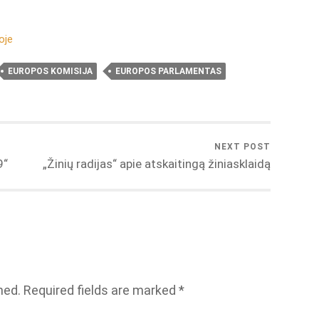
oje
EUROPOS KOMISIJA
EUROPOS PARLAMENTAS
NEXT POST
9“
„Žinių radijas“ apie atskaitingą žiniasklaidą
hed.
Required fields are marked
*