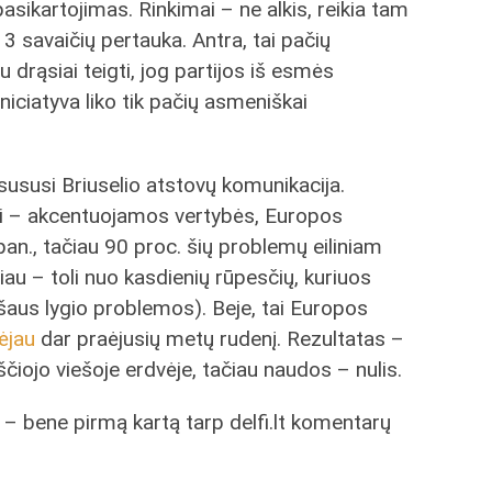
asikartojimas. Rinkimai – ne alkis, reikia tam
k 3 savaičių pertauka. Antra, tai pačių
drąsiai teigti, jog partijos iš esmės
niciatyva liko tik pačių asmeniškai
usususi Briuselio atstovų komunikacija.
iki – akcentuojamos vertybės, Europos
pan., tačiau 90 proc. šių problemų eiliniam
sliau – toli nuo kasdienių rūpesčių, kuriuos
šaus lygio problemos). Beje, tai Europos
ėjau
dar praėjusių metų rudenį. Rezultatas –
čiojo viešoje erdvėje, tačiau naudos – nulis.
 – bene pirmą kartą tarp delfi.lt komentarų