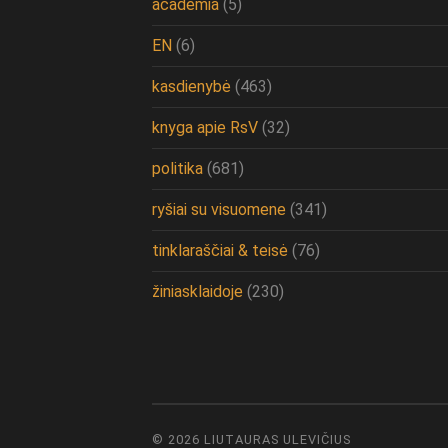
academia
(5)
EN
(6)
kasdienybė
(463)
knyga apie RsV
(32)
politika
(681)
ryšiai su visuomene
(341)
tinklaraščiai & teisė
(76)
žiniasklaidoje
(230)
© 2026
LIUTAURAS ULEVIČIUS