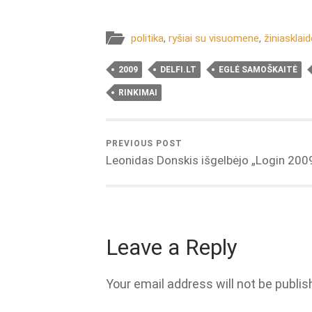
politika
,
ryšiai su visuomene
,
žiniasklaid
2009
DELFI.LT
EGLĖ SAMOŠKAITĖ
RINKIMAI
PREVIOUS POST
Leonidas Donskis išgelbėjo „Login 200
Leave a Reply
Your email address will not be publis