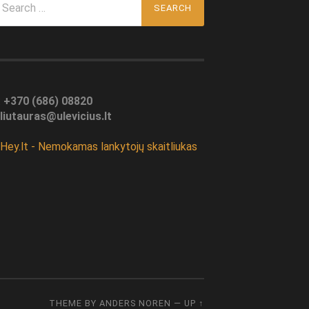
r:
:
+370 (686) 08820
liutauras@ulevicius.lt
THEME BY
ANDERS NOREN
—
UP ↑