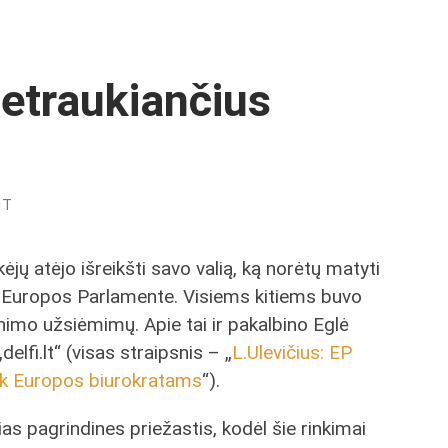
 netraukiančius
NT
ėjų atėjo išreikšti savo valią, ką norėtų matyti
 Europos Parlamente. Visiems kitiems buvo
nimo užsiėmimų. Apie tai ir pakalbino Eglė
elfi.lt“ (visas straipsnis – „
L.Ulevičius: EP
tik Europos biurokratams
“).
as pagrindines priežastis, kodėl šie rinkimai