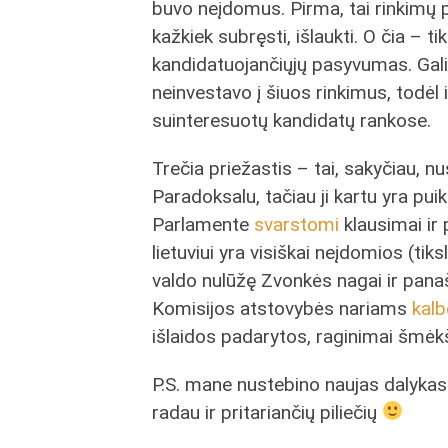
buvo neįdomus. Pirma, tai rinkimų p
kažkiek subręsti, išlaukti. O čia – ti
kandidatuojančiųjų pasyvumas. Galiu 
neinvestavo į šiuos rinkimus, todėl i
suinteresuotų kandidatų rankose.
Trečia priežastis – tai, sakyčiau, n
Paradoksalu, tačiau ji kartu yra pu
Parlamente
svarstomi
klausimai ir 
lietuviui yra visiškai neįdomios (tik
valdo nulūžę Zvonkės nagai ir pana
Komisijos atstovybės nariams
kalb
išlaidos padarytos, raginimai šmėkš
P.S. mane nustebino naujas dalykas
radau ir pritariančių piliečių