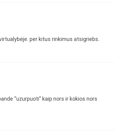
irtualybėje. per kitus rinkimus atsigriebs.
 bande “uzurpuoti” kaip nors ir kokios nors