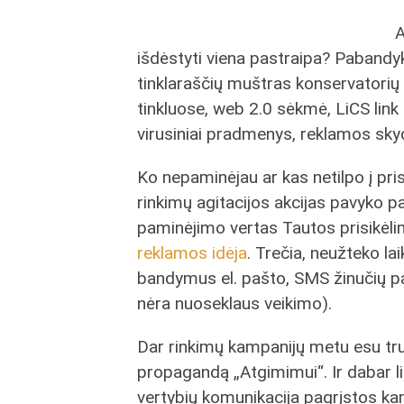
A
išdėstyti viena pastraipa? Pabandy
tinklaraščių muštras konservatorių 
tinkluose, web 2.0 sėkmė, LiCS lin
virusiniai pradmenys, reklamos skyd
Ko nepaminėjau ar kas netilpo į pris
rinkimų agitacijos akcijas pavyko pa
paminėjimo vertas Tautos prisikėli
reklamos idėja
. Trečia, neužteko l
bandymus el. pašto, SMS žinučių pav
nėra nuoseklaus veikimo).
Dar rinkimų kampanijų metu esu tru
propagandą „Atgimimui“. Ir dabar l
vertybių komunikacija pagrįstos k