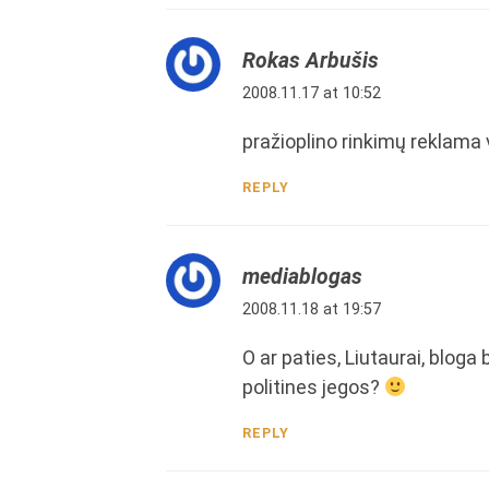
Rokas Arbušis
2008.11.17 at 10:52
pražioplino rinkimų reklama v
REPLY
mediablogas
2008.11.18 at 19:57
O ar paties, Liutaurai, bloga
politines jegos?
REPLY