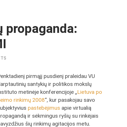
mų propaganda:
MI
NTS
enktadienį pirmąjį pusdienį praleidau VU
arptautinių santykių ir politikos mokslų
nstituto metinėje konferencijoje „
Lietuva po
eimo rinkimų 2008
“, kur pasakojau savo
ubjektyvius
pastebėjimus
apie virtualią
ropagandą ir sėkmingus ryšių su rinkėjais
avyzdžius šių rinkimų agitacijos metu.