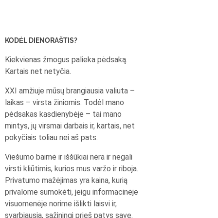
KODĖL DIENORAŠTIS?
Kiekvienas žmogus palieka pėdsaką.
Kartais net netyčia.
XXI amžiuje mūsų brangiausia valiuta –
laikas – virsta žiniomis. Todėl mano
pėdsakas kasdienybėje – tai mano
mintys, jų virsmai darbais ir, kartais, net
pokyčiais toliau nei aš pats.
Viešumo baimė ir iššūkiai nėra ir negali
virsti kliūtimis, kurios mus varžo ir riboja.
Privatumo mažėjimas yra kaina, kurią
privalome sumokėti, jeigu informacinėje
visuomenėje norime išlikti laisvi ir,
svarbiausia, sąžiningi prieš patys save.