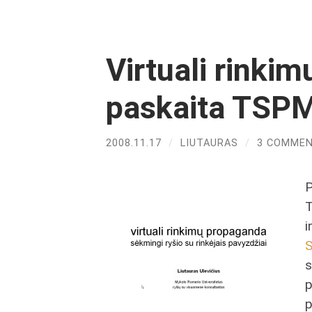
Virtuali rinki
paskaita TSP
2008.11.17
/
LIUTAURAS
/
3 COMME
P
T
i
S
s
p
p