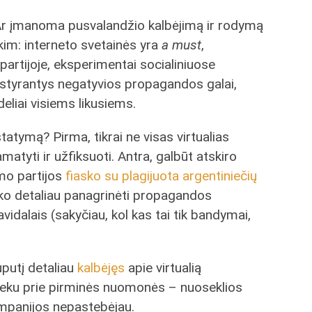
r įmanoma pusvalandžio kalbėjimą ir rodymą
kim: interneto svetainės yra
a must
,
partijoje, eksperimentai socialiniuose
k styrantys negatyvios propagandos galai,
eliai visiems likusiems.
tatymą? Pirma, tikrai ne visas virtualias
matyti ir užfiksuoti.
Antra, galbūt atskiro
mo partijos
fiasko su plagijuota argentiniečių
aiko detaliau panagrinėti propagandos
idalais (sakyčiau, kol kas tai tik bandymai,
putį detaliau
kalbėjęs
apie virtualią
ieku prie pirminės nuomonės – nuoseklios
ampanijos nepastebėjau.