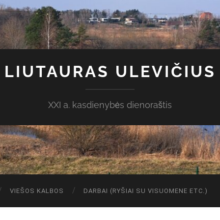
LIUTAURAS ULEVIČIUS
XXI a. kasdienybės dienoraštis
VIEŠOS KALBOS
DARBAI (RYŠIAI SU VISUOMENE ETC.)