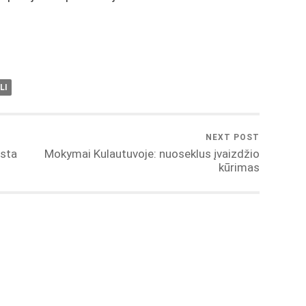
LI
NEXT POST
įsta
Mokymai Kulautuvoje: nuoseklus įvaizdžio
kūrimas