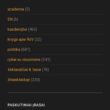
academia
(5)
EN
(6)
kasdienybė
(463)
knyga apie RsV
(32)
politika
(681)
ryšiai su visuomene
(341)
tinklaraščiai & teisė
(76)
žiniasklaidoje
(230)
PASKUTINIAI ĮRAŠAI