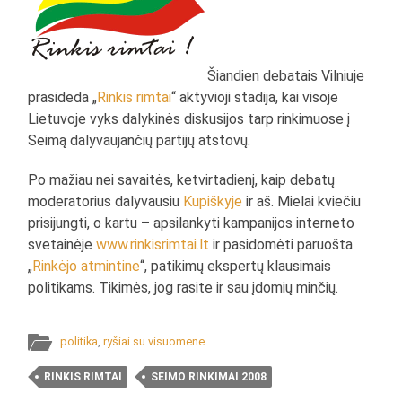
Šiandien debatais Vilniuje
prasideda „
Rinkis rimtai
“ aktyvioji stadija, kai visoje
Lietuvoje vyks dalykinės diskusijos tarp rinkimuose į
Seimą dalyvaujančių partijų atstovų.
Po mažiau nei savaitės, ketvirtadienį, kaip debatų
moderatorius dalyvausiu
Kupiškyje
ir aš. Mielai kviečiu
prisijungti, o kartu – apsilankyti kampanijos interneto
svetainėje
www.rinkisrimtai.lt
ir pasidomėti paruošta
„
Rinkėjo atmintine
“, patikimų ekspertų klausimais
politikams. Tikimės, jog rasite ir sau įdomių minčių.
politika
,
ryšiai su visuomene
RINKIS RIMTAI
SEIMO RINKIMAI 2008