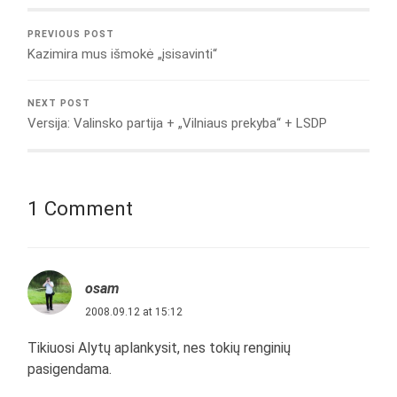
PREVIOUS POST
Kazimira mus išmokė „įsisavinti“
NEXT POST
Versija: Valinsko partija + „Vilniaus prekyba“ + LSDP
1 Comment
osam
2008.09.12 at 15:12
Tikiuosi Alytų aplankysit, nes tokių renginių
pasigendama.