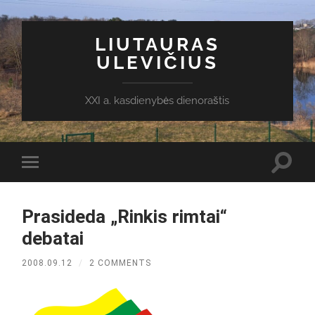
LIUTAURAS
ULEVIČIUS
XXI a. kasdienybės dienoraštis
Toggl
Toggle
search
mobile
field
menu
Prasideda „Rinkis rimtai“
debatai
2008.09.12
/
2 COMMENTS