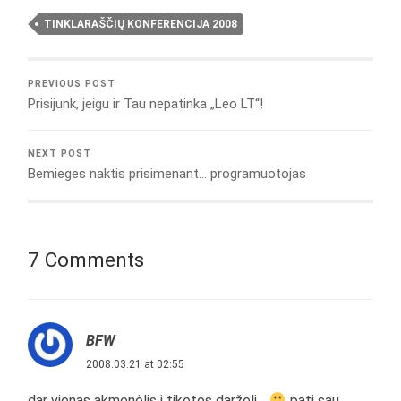
TINKLARAŠČIŲ KONFERENCIJA 2008
PREVIOUS POST
Prisijunk, jeigu ir Tau nepatinka „Leo LT“!
NEXT POST
Bemieges naktis prisimenant… programuotojas
7 Comments
BFW
2008.03.21 at 02:55
dar vienas akmenėlis į tiketos darželį…
pati sau