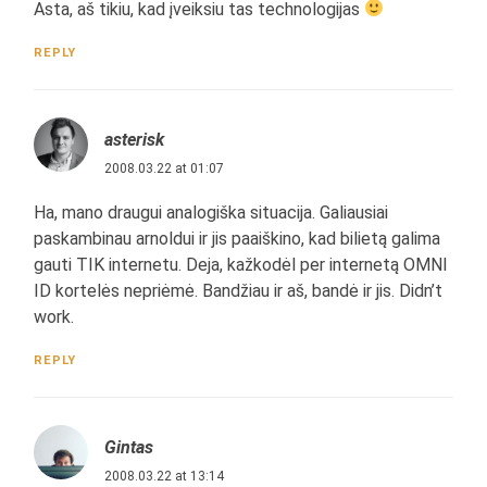
Asta, aš tikiu, kad įveiksiu tas technologijas
REPLY
asterisk
2008.03.22 at 01:07
Ha, mano draugui analogiška situacija. Galiausiai
paskambinau arnoldui ir jis paaiškino, kad bilietą galima
gauti TIK internetu. Deja, kažkodėl per internetą OMNI
ID kortelės nepriėmė. Bandžiau ir aš, bandė ir jis. Didn’t
work.
REPLY
Gintas
2008.03.22 at 13:14