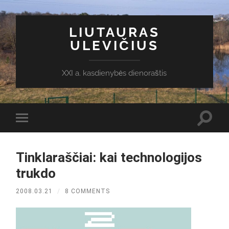
LIUTAURAS
ULEVIČIUS
XXI a. kasdienybės dienoraštis
Toggl
Toggle
search
mobile
field
menu
Tinklaraščiai: kai technologijos
trukdo
2008.03.21
/
8 COMMENTS