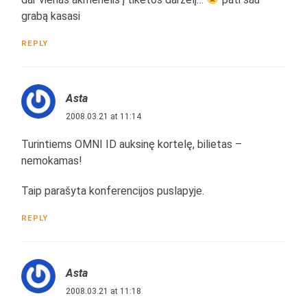
grabą kasasi
REPLY
Asta
2008.03.21 at 11:14
Turintiems OMNI ID auksinę kortelę, bilietas –
nemokamas!
Taip parašyta konferencijos puslapyje.
REPLY
Asta
2008.03.21 at 11:18