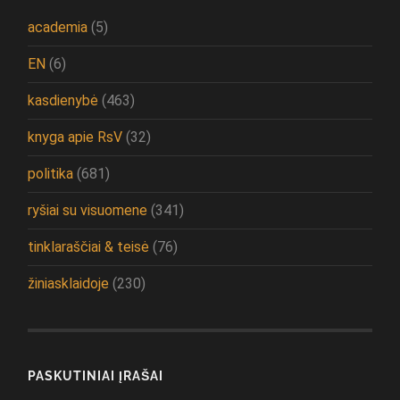
academia
(5)
EN
(6)
kasdienybė
(463)
knyga apie RsV
(32)
politika
(681)
ryšiai su visuomene
(341)
tinklaraščiai & teisė
(76)
žiniasklaidoje
(230)
PASKUTINIAI ĮRAŠAI