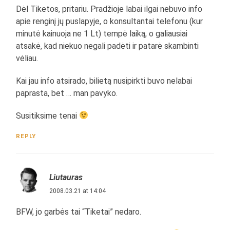
Dėl Tiketos, pritariu. Pradžioje labai ilgai nebuvo info
apie renginį jų puslapyje, o konsultantai telefonu (kur
minutė kainuoja ne 1 Lt) tempė laiką, o galiausiai
atsakė, kad niekuo negali padėti ir patarė skambinti
vėliau.
Kai jau info atsirado, bilietą nusipirkti buvo nelabai
paprasta, bet … man pavyko.
Susitiksime tenai
REPLY
Liutauras
2008.03.21 at 14:04
BFW, jo garbės tai “Tiketai” nedaro.