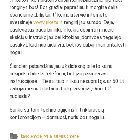
renginys bus! Bet gražiai paprašiau ir mergina šalia
esančiame „bilietai.lt“ kompiuteryje interneto
svetainėje
www.tiketa.lt
renginį jau surado. Deja,
pasikvietus pagalbininkę ir kokią dešimtį minučių
skaičiusi instrukcijas bei kitokias įdomybes tegalėjo
pasakyt, kad nuolaida yra, bet jos dabar man pritaikyti
negali…
Šiandien pabandžiau jau už didesnę bilieto kainą
nusipirkti bilietą telefonui, bet jau pasimečiau
instrukcijose… Tiesa, taip ir likau nesupratęs, ar 50 Lt
galiojantiems bilietams būtų taikoma „Omni ID“
nuolaida?
Sunku su tom technologijoms ir tinklaraščių
konferencijom – domiuosi, noriu bet negaliu…
kasdienybė
,
ryšiai su visuomene