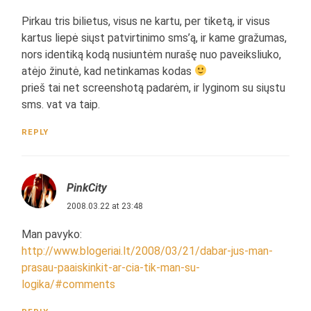
Pirkau tris bilietus, visus ne kartu, per tiketą, ir visus
kartus liepė siųst patvirtinimo sms’ą, ir kame gražumas,
nors identiką kodą nusiuntėm nurašę nuo paveiksliuko,
atėjo žinutė, kad netinkamas kodas
prieš tai net screenshotą padarėm, ir lyginom su siųstu
sms. vat va taip.
REPLY
PinkCity
2008.03.22 at 23:48
Man pavyko:
http://www.blogeriai.lt/2008/03/21/dabar-jus-man-
prasau-paaiskinkit-ar-cia-tik-man-su-
logika/#comments