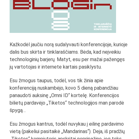
Kažkodėl jaučiu norą sudalyvauti konferencijoje, kurioje
dalis bus skirta ir tinklaraščiams. Bėda, kad neįveikiu
technologinių barjerų. Matyt, esu per mažai pažengęs
jų vartotojas ir internete kartais pasiklystu.
Esu žmogus taupus, todėl, vos tik žinia apie
konferenciją nuskambėjo, kovo 5 dieną pabandžiau
panaudoti auksinę „Omni ID“ kortelę. Konferencijos
bilietų pardavėjo „Tiketos“ technologijos man parodė
špygą…
Esu žmogus kantrus, todėl nuvykau į eilinę pardavimo
vietą (pakeliui pasitaikė „Mandarinas“).
Deja, iš pradžių
„Tiketos“ kompiuteris apskritai nepripažino, jog toks