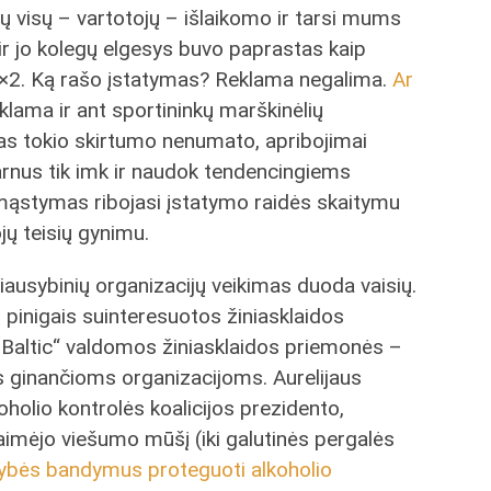
ų visų – vartotojų – išlaikomo ir tarsi mums
ir jo kolegų elgesys buvo paprastas kaip
2×2. Ką rašo įstatymas? Reklama negalima.
Ar
reklama ir ant sportininkų marškinėlių
s tokio skirtumo nenumato, apribojimai
tarnus tik imk ir naudok tendencingiems
mąstymas ribojasi įstatymo raidės skaitymu
ojų teisių gynimu.
ausybinių organizacijų veikimas duoda vaisių.
s pinigais suinteresuotos žiniasklaidos
 Baltic“ valdomos žiniasklaidos priemonės –
s ginančioms organizacijoms. Aurelijaus
oholio kontrolės koalicijos prezidento,
 laimėjo viešumo mūšį (iki galutinės pergalės
ybės bandymus proteguoti alkoholio