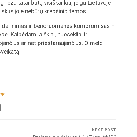
og rezultatai būtų visiškai kiti, jeigu Lietuvoje
iskusijoje nebūtų krepšinio temos.
resų derinimas ir bendruomenės kompromisas –
. Kalbėdami aiškiai, nuosekliai ir
ojančius ar net prieštaraujančius. O melo
sveikatą!
oje
NEXT POST