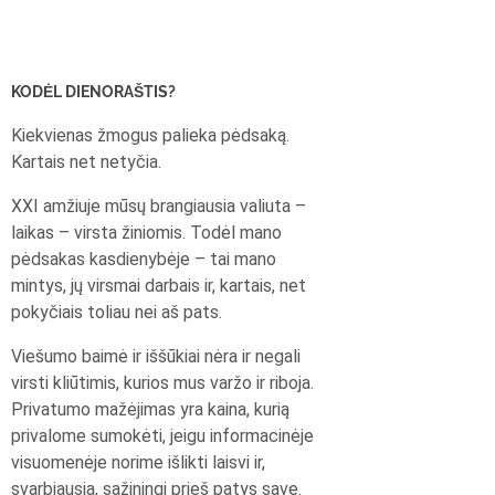
KODĖL DIENORAŠTIS?
Kiekvienas žmogus palieka pėdsaką.
Kartais net netyčia.
XXI amžiuje mūsų brangiausia valiuta –
laikas – virsta žiniomis. Todėl mano
pėdsakas kasdienybėje – tai mano
mintys, jų virsmai darbais ir, kartais, net
pokyčiais toliau nei aš pats.
Viešumo baimė ir iššūkiai nėra ir negali
virsti kliūtimis, kurios mus varžo ir riboja.
Privatumo mažėjimas yra kaina, kurią
privalome sumokėti, jeigu informacinėje
visuomenėje norime išlikti laisvi ir,
svarbiausia, sąžiningi prieš patys save.