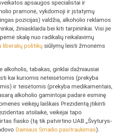
 sveikatos apsaugos specialistai ir
oholio pramonė, vykdomoji ir įstatymų
tingas pozicijas) valdžia, alkoholio reklamos
kai, žiniasklaida bei kiti tarpininkai. Visi jie
apėmė skalę nuo radikalių reikalavimų
u liberalių politikų
siūlymų leisti žmonėms
 alkoholis, tabakas, ginklai dažniausiai
sti kai kuriomis neteisėtomis (prekyba
is) ir teisėtomis (prekyba medikamentais,
Vasarą alkoholio gamintojai padarė esminę
uomenės veikėjų laiškais Prezidentą įtikinti
zidentas atsilaikė, veikėjai tapo
irtas fiasko (tą tik patvirtino UAB „Švyturys-
vadovo
Dainiaus Smailio pasitraukimas
).