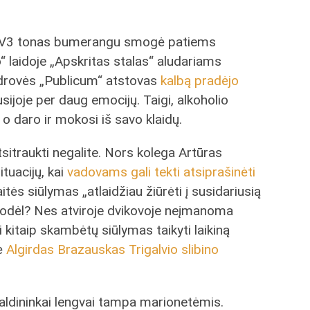
 TV3 tonas bumerangu smogė patiems
“ laidoje „Apskritas stalas“ aludariams
drovės „Publicum“ atstovas
kalbą pradėjo
sijoje per daug emocijų. Taigi, alkoholio
 daro ir mokosi iš savo klaidų.
tsitraukti negalite. Nors kolega Artūras
tuacijų, kai
vadovams gali tekti atsiprašinėti
itės siūlymas „atlaidžiau žiūrėti į susidariusią
 Kodėl? Nes atviroje dvikovoje neįmanoma
ai kitaip skambėtų siūlymas taikyti laikiną
rė
Algirdas Brazauskas Trigalvio slibino
aldininkai lengvai tampa marionetėmis.