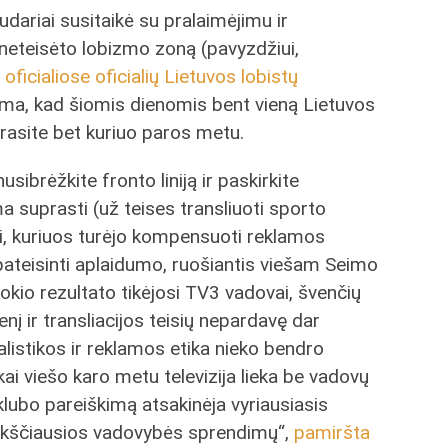
dariai susitaikė su pralaimėjimu ir
 neteisėto lobizmo zoną (pavyzdžiui,
o
oficialiose oficialių Lietuvos lobistų
ama, kad šiomis dienomis bent vieną Lietuvos
rasite bet kuriuo paros metu.
ibrėžkite fronto liniją ir paskirkite
 suprasti (už teises transliuoti sporto
ai, kuriuos turėjo kompensuoti reklamos
pateisinti aplaidumo, ruošiantis viešam Seimo
 kokio rezultato tikėjosi TV3 vadovai, švenčių
enį ir transliacijos teisių nepardavę dar
alistikos ir reklamos etika nieko bendro
 kai viešo karo metu televizija lieka be vadovų
 klubo pareiškimą atsakinėja vyriausiasis
„aukščiausios vadovybės sprendimų“,
pamiršta