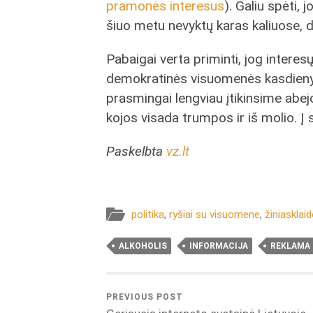
pramonės interesus
). Galiu spėti, j
šiuo metu nevyktų karas kaliuose, d
Pabaigai verta priminti, jog inte
demokratinės visuomenės kasdienybė
prasmingai lengviau įtikinsime abej
kojos visada trumpos ir iš molio. Į 
Paskelbta
vz.lt
politika
,
ryšiai su visuomene
,
žiniasklaid
ALKOHOLIS
INFORMACIJA
REKLAMA
PREVIOUS POST