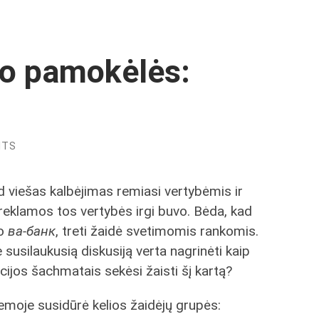
mo pamokėlės:
NTS
ad viešas kalbėjimas remiasi vertybėmis ir
o reklamos tos vertybės irgi buvo. Bėda, kad
vo
ва-банк
, treti žaidė svetimomis rankomis.
susilaukusią diskusiją verta nagrinėti kaip
cijos šachmatais sekėsi žaisti šį kartą?
emoje susidūrė kelios žaidėjų grupės: