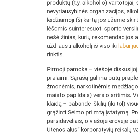
produktų (t.y. alkoholio) vartotojai,
nevyriausybinės organizacijos, alk
leidžiamoji (šį kartą jos užėmė skir
lėšomis suinteresuoti sporto verslinin
nešė žinias, kurių rekomendacijos 
uždrausti alkoholį iš viso iki
labai ja
rinktis.
Pirmoji pamoka – viešoje diskusijoje
pralaimi. Sąrašą galima būtų praplė
žmonėmis, narkotinėmis medžiagom
maisto papildais) verslo sritimis. 
klaidą – pabandė iškilių (iki tol) vis
grąžinti Seimo priimtą įstatymą. Pre
parsidavėliais, o viešoje erdvėje pat
Utenos alus“ korporatyvių reikalų 