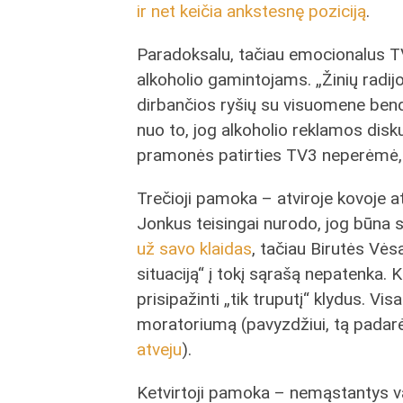
ir net keičia ankstesnę poziciją
.
Paradoksalu, tačiau emocionalus
alkoholio gamintojams. „Žinių radijo
dirbančios ryšių su visuomene ben
nuo to, jog alkoholio reklamos disku
pramonės patirties TV3 neperėmė, o
Trečioji pamoka – atviroje kovoje a
Jonkus teisingai nurodo, jog būna si
už savo klaidas
, tačiau Birutės Vėsa
situaciją“ į tokį sąrašą nepatenka.
prisipažinti „tik truputį“ klydus. Vis
moratoriumą (pavyzdžiui, tą pada
atveju
).
Ketvirtoji pamoka – nemąstantys v