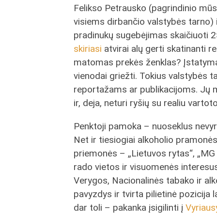
Felikso Petrausko (pagrindinio mūs
visiems dirbančio valstybės tarno) 
pradinukų sugebėjimas skaičiuoti 
skiriasi
atvirai alų gerti skatinanti 
matomas prekės ženklas? Įstatyma
vienodai griežti. Tokius valstybės 
reportažams ar publikacijoms. Jų 
ir, deja, neturi ryšių su realiu vartot
Penktoji pamoka – nuoseklus nevyri
Net ir tiesiogiai alkoholio pramonė
priemonės – „Lietuvos rytas“, „MG
rado vietos ir visuomenės interesu
Verygos, Nacionalinės tabako ir alk
pavyzdys ir tvirta pilietinė pozicija
dar toli – pakanka įsigilinti į
Vyriaus