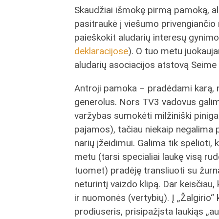
Skaudžiai išmokę pirmą pamoką, alu
pasitraukė į viešumo privengiančio
paieškokit aludarių interesų gynim
deklaracijose
). O tuo metu juokauj
aludarių asociacijos atstovą Seime 
Antroji pamoka – pradėdami karą, nus
generolus. Nors TV3 vadovus galima
varžybas sumokėti milžiniški pinig
pajamos), tačiau niekaip negalima 
narių įžeidimui. Galima tik spėlioti,
metu (tarsi specialiai laukę visą rud
tuomet) pradėję transliuoti su žurn
neturintį vaizdo klipą. Dar keisčiau,
ir nuomonės (vertybių). Į „Žalgirio“
prodiuseris, prisipažįsta laukiąs 