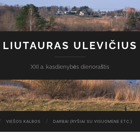
LIUTAURAS ULEVIČIUS
XXI a. kasdienybės dienoraštis
VIEŠOS KALBOS
DARBAI (RYŠIAI SU VISUOMENE ETC.)