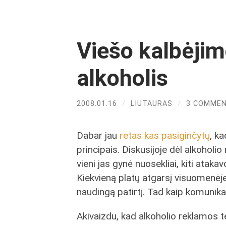
Viešo kalbėji
alkoholis
2008.01.16
/
LIUTAURAS
/
3 COMME
Dabar jau
retas kas pasiginčytų
, k
principais. Diskusijoje dėl alkoholi
vieni jas gynė nuosekliai, kiti ataka
Kiekvieną platų atgarsį visuomenėje 
naudingą patirtį. Tad kaip komunika
Akivaizdu, kad alkoholio reklamos t