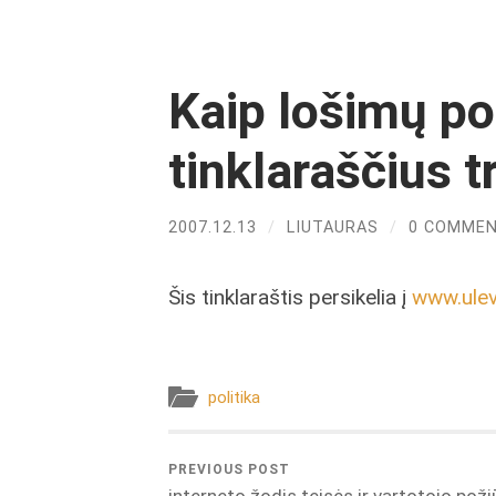
Kaip lošimų pol
tinklaraščius 
2007.12.13
/
LIUTAURAS
/
0 COMME
Šis tinklaraštis persikelia į
www.ulevi
politika
PREVIOUS POST