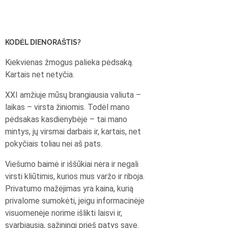
KODĖL DIENORAŠTIS?
Kiekvienas žmogus palieka pėdsaką.
Kartais net netyčia.
XXI amžiuje mūsų brangiausia valiuta –
laikas – virsta žiniomis. Todėl mano
pėdsakas kasdienybėje – tai mano
mintys, jų virsmai darbais ir, kartais, net
pokyčiais toliau nei aš pats.
Viešumo baimė ir iššūkiai nėra ir negali
virsti kliūtimis, kurios mus varžo ir riboja.
Privatumo mažėjimas yra kaina, kurią
privalome sumokėti, jeigu informacinėje
visuomenėje norime išlikti laisvi ir,
svarbiausia, sąžiningi prieš patys save.