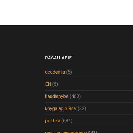
RAŠAU APIE
academia
(5)
EN
(6)
kasdienybė
(463)
knyga apie RsV
(32)
politika
(681)
ryšiai su visuomene
(341)