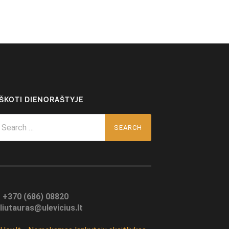
EŠKOTI DIENORAŠTYJE
arch
r:
:
+370 (686) 08820
liutauras@ulevicius.lt