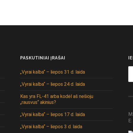
PASKUTINIAI ĮRAŠAI
I
Se
„Vyrai kalba“ – liepos 31 d. laida
fo
„Vyrai kalba“ – liepos 24 d. laida
Kas yra FL-41 arba kodėl aš nešioju
„rausvus“ akinius?
M
„Vyrai kalba“ – liepos 17 d. laida
E:
„Vyrai kalba“ – liepos 3 d. laida