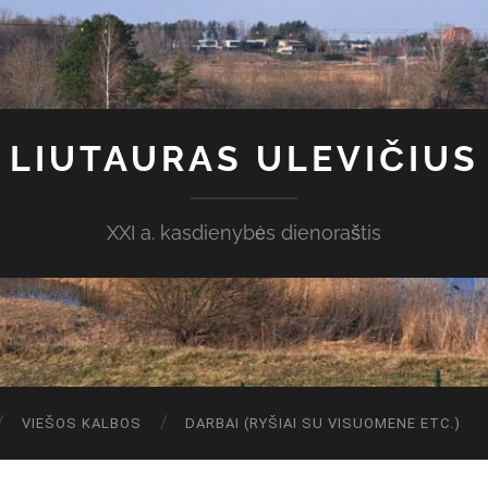
LIUTAURAS ULEVIČIUS
XXI a. kasdienybės dienoraštis
VIEŠOS KALBOS
DARBAI (RYŠIAI SU VISUOMENE ETC.)