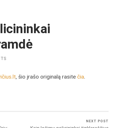
icininkai
tramdė
NTS
čius.lt
, šio įrašo originalą rasite
čia
.
NEXT POST