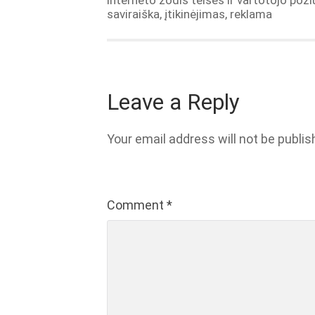
interneto žodis teisės ir vartotojo požiū
saviraiška, įtikinėjimas, reklama
Leave a Reply
Your email address will not be publis
Comment
*