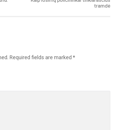
riu:
Kaip lošimų policininkai tinklaraščius
tramdė
hed.
Required fields are marked
*