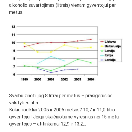
alkoholio suvartojimas (litrais) vienam gyventojui per
metus.
Svarbu žinoti, jog 8 litrai per metus – prasigėrusios
valstybės riba…
Kokie rodikliai 2005 ir 2006 metais? 10,7 ir 11,0 litro
gyventojui! Jeigu skaičiuotume vyresnius nei 15 metų
gyventojus – atitinkamai 12,9 ir 13,2…