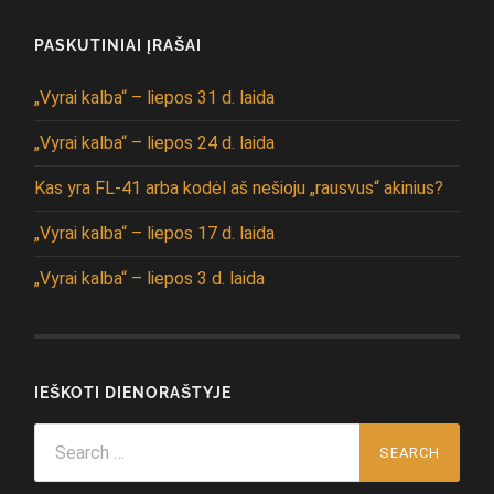
PASKUTINIAI ĮRAŠAI
„Vyrai kalba“ – liepos 31 d. laida
„Vyrai kalba“ – liepos 24 d. laida
Kas yra FL-41 arba kodėl aš nešioju „rausvus“ akinius?
„Vyrai kalba“ – liepos 17 d. laida
„Vyrai kalba“ – liepos 3 d. laida
IEŠKOTI DIENORAŠTYJE
Search
for: