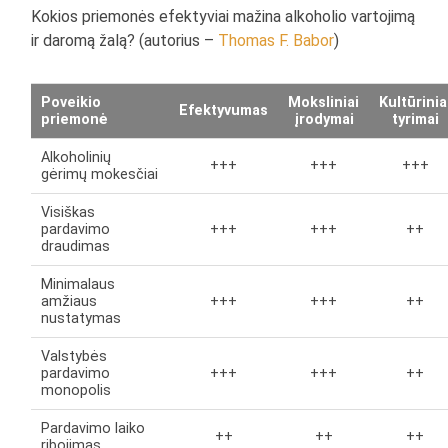
Kokios priemonės efektyviai mažina alkoholio vartojimą
ir daromą žalą? (autorius –
Thomas F. Babor
)
Poveikio
Moksliniai
Kultūrinia
Efektyvumas
priemonė
įrodymai
tyrimai
Alkoholinių
+++
+++
+++
gėrimų mokesčiai
Visiškas
pardavimo
+++
+++
++
draudimas
Minimalaus
amžiaus
+++
+++
++
nustatymas
Valstybės
pardavimo
+++
+++
++
monopolis
Pardavimo laiko
++
++
++
ribojimas