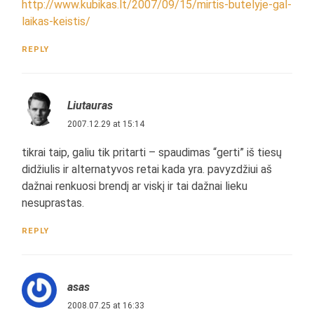
http://www.kubikas.lt/2007/09/15/mirtis-butelyje-gal-
laikas-keistis/
REPLY
Liutauras
2007.12.29 at 15:14
tikrai taip, galiu tik pritarti – spaudimas “gerti” iš tiesų
didžiulis ir alternatyvos retai kada yra. pavyzdžiui aš
dažnai renkuosi brendį ar viskį ir tai dažnai lieku
nesuprastas.
REPLY
asas
2008.07.25 at 16:33