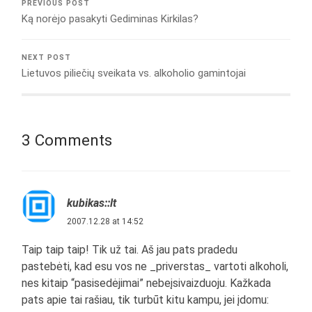
PREVIOUS POST
Ką norėjo pasakyti Gediminas Kirkilas?
NEXT POST
Lietuvos piliečių sveikata vs. alkoholio gamintojai
3 Comments
kubikas::lt
2007.12.28 at 14:52
Taip taip taip! Tik už tai. Aš jau pats pradedu
pastebėti, kad esu vos ne _priverstas_ vartoti alkoholi,
nes kitaip “pasisedėjimai” nebeįsivaizduoju. Kažkada
pats apie tai rašiau, tik turbūt kitu kampu, jei įdomu: