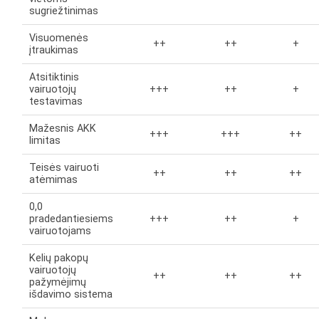
sugriežtinimas
Visuomenės
++
++
+
įtraukimas
Atsitiktinis
vairuotojų
+++
++
+
testavimas
Mažesnis AKK
+++
+++
++
limitas
Teisės vairuoti
++
++
++
atėmimas
0,0
pradedantiesiems
+++
++
+
vairuotojams
Kelių pakopų
vairuotojų
++
++
++
pažymėjimų
išdavimo sistema