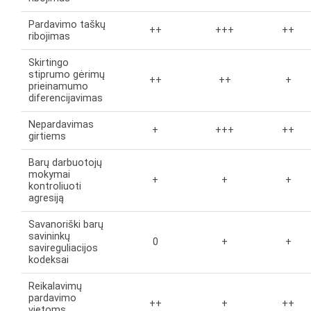
Pardavimo taškų
++
+++
++
ribojimas
Skirtingo
stiprumo gėrimų
++
++
+
prieinamumo
diferencijavimas
Nepardavimas
+
+++
++
girtiems
Barų darbuotojų
mokymai
+
+
+
kontroliuoti
agresiją
Savanoriški barų
savininkų
0
+
+
savireguliacijos
kodeksai
Reikalavimų
pardavimo
++
+
++
vietoms