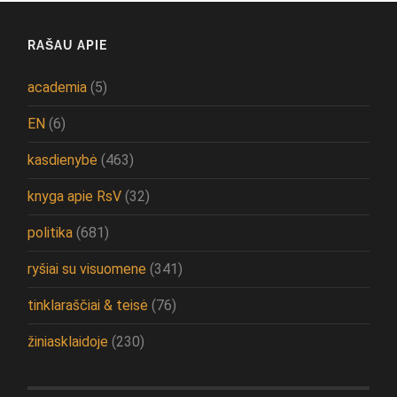
RAŠAU APIE
academia
(5)
EN
(6)
kasdienybė
(463)
knyga apie RsV
(32)
politika
(681)
ryšiai su visuomene
(341)
tinklaraščiai & teisė
(76)
žiniasklaidoje
(230)