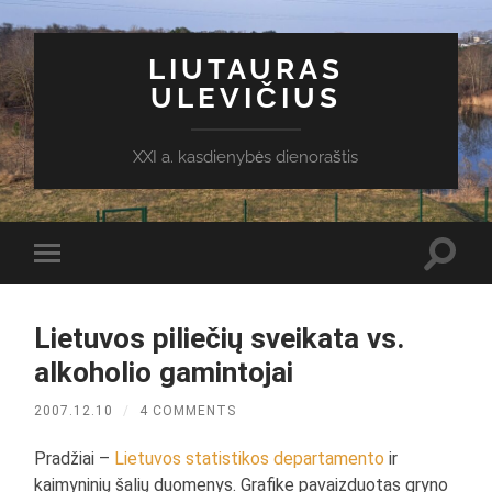
LIUTAURAS
ULEVIČIUS
XXI a. kasdienybės dienoraštis
Toggl
Toggle
search
mobile
field
menu
Lietuvos piliečių sveikata vs.
alkoholio gamintojai
2007.12.10
/
4 COMMENTS
Pradžiai –
Lietuvos statistikos departamento
ir
kaimyninių šalių duomenys. Grafike pavaizduotas gryno