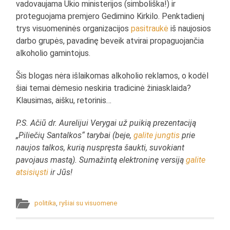
vadovaujama Ūkio ministerijos (simboliška!) ir
proteguojama premjero Gedimino Kirkilo. Penktadienį
trys visuomeninės organizacijos
pasitraukė
iš naujosios
darbo grupės, pavadinę beveik atvirai propaguojančia
alkoholio gamintojus.
Šis blogas nėra išlaikomas alkoholio reklamos, o kodėl
šiai temai dėmesio neskiria tradicinė žiniasklaida?
Klausimas, aišku, retorinis…
P.S. Ačiū dr. Aurelijui Verygai už puikią prezentaciją
„Piliečių Santalkos“ tarybai (beje,
galite jungtis
prie
naujos talkos, kurią nuspręsta šaukti, suvokiant
pavojaus mastą). Sumažintą elektroninę versiją
galite
atsisiųsti
ir Jūs!
politika
,
ryšiai su visuomene