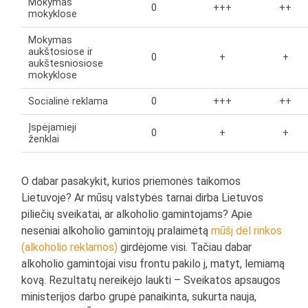
Mokymas
0
+++
++
mokyklose
Mokymas
aukštosiose ir
0
+
+
aukštesniosiose
mokyklose
Socialinė reklama
0
+++
++
Įspėjamieji
0
+
+
ženklai
O dabar pasakykit, kurios priemonės taikomos
Lietuvoje? Ar mūsų valstybės tarnai dirba Lietuvos
piliečių sveikatai, ar alkoholio gamintojams? Apie
neseniai alkoholio gamintojų pralaimėtą
mūšį dėl rinkos
(alkoholio reklamos)
girdėjome visi. Tačiau dabar
alkoholio gamintojai visu frontu pakilo į, matyt, lemiamą
kovą. Rezultatų nereikėjo laukti – Sveikatos apsaugos
ministerijos darbo grupė panaikinta, sukurta nauja,