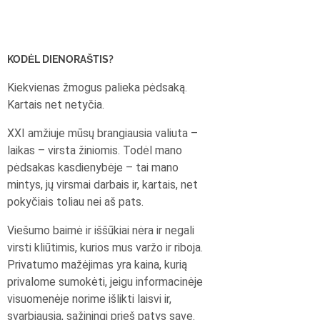
KODĖL DIENORAŠTIS?
Kiekvienas žmogus palieka pėdsaką.
Kartais net netyčia.
XXI amžiuje mūsų brangiausia valiuta –
laikas – virsta žiniomis. Todėl mano
pėdsakas kasdienybėje – tai mano
mintys, jų virsmai darbais ir, kartais, net
pokyčiais toliau nei aš pats.
Viešumo baimė ir iššūkiai nėra ir negali
virsti kliūtimis, kurios mus varžo ir riboja.
Privatumo mažėjimas yra kaina, kurią
privalome sumokėti, jeigu informacinėje
visuomenėje norime išlikti laisvi ir,
svarbiausia, sąžiningi prieš patys save.