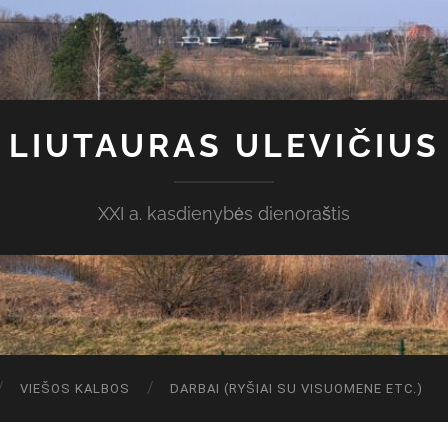
LIUTAURAS ULEVIČIUS
XXI a. kasdienybės dienoraštis
VIEŠOS KALBOS
DARBAI (RYŠIAI SU VISUOMENE ETC.)