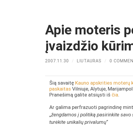
Apie moteris pol
įvaizdžio kūri
2007.11.30
/
LIUTAURAS
/
0 COMME
Šią savaitę
Kauno apskrities moterų k
paskaitas
Vilniuje, Alytuje, Marijampo
Pranešimą galite atsiųsti iš
čia
.
Ar galima perfrazuoti pagrindinę min
„
žengdamos į politiką pasirinkite savo sri
turėkite unikalių privalumų
“