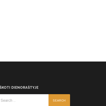
EŠKOTI DIENORAŠTYJE
arch
r: