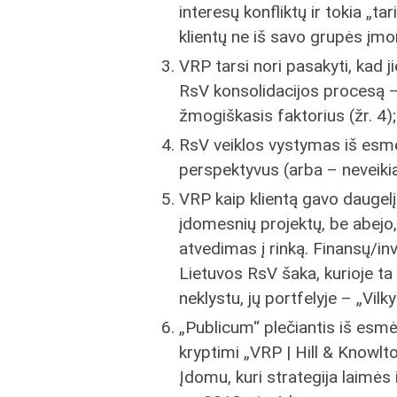
interesų konfliktų ir tokia „t
klientų ne iš savo grupės įmo
VRP tarsi nori pasakyti, kad 
RsV konsolidacijos procesą – 
žmogiškasis faktorius (žr. 4);
RsV veiklos vystymas iš esmės
perspektyvus (arba – neveikia
VRP kaip klientą gavo daugel
įdomesnių projektų, be abejo
atvedimas į rinką. Finansų/inv
Lietuvos RsV šaka, kurioje ta p
neklystu, jų portfelyje – „Vilk
„Publicum“ plečiantis iš esm
kryptimi „VRP | Hill & Knowlto
Įdomu, kuri strategija laimės 