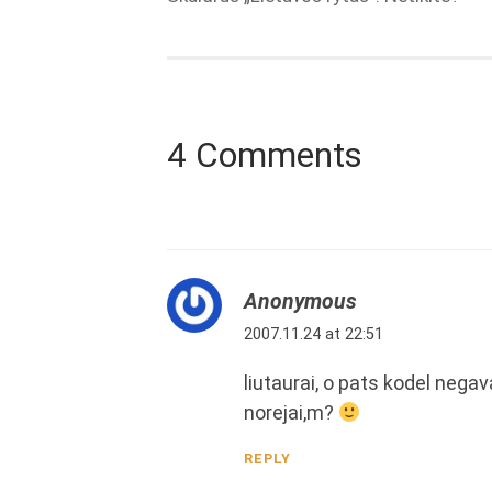
4 Comments
Anonymous
2007.11.24 at 22:51
liutaurai, o pats kodel negav
norejai,m?
REPLY