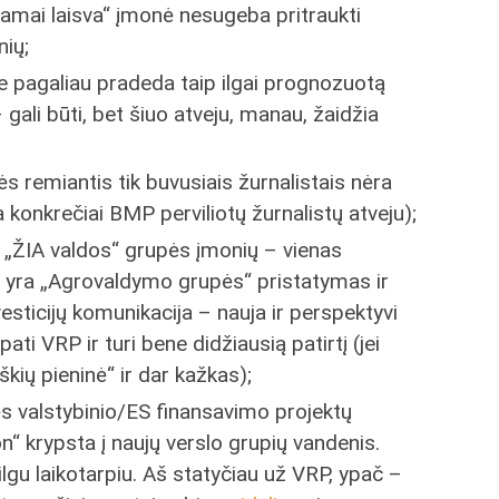
ariamai laisva“ įmonė nesugeba pritraukti
nių;
jie pagaliau pradeda taip ilgai prognozuotą
gali būti, bet šiuo atveju, manau, žaidžia
 remiantis tik buvusiais žurnalistais nėra
 konkrečiai BMP perviliotų žurnalistų atveju);
į „ŽIA valdos“ grupės įmonių – vienas
, yra „Agrovaldymo grupės“ pristatymas ir
esticijų komunikacija – nauja ir perspektyvi
ati VRP ir turi bene didžiausią patirtį (jei
yškių pieninė“ ir dar kažkas);
ės valstybinio/ES finansavimo projektų
n“ krypsta į naujų verslo grupių vandenis.
ilgu laikotarpiu. Aš statyčiau už VRP, ypač –