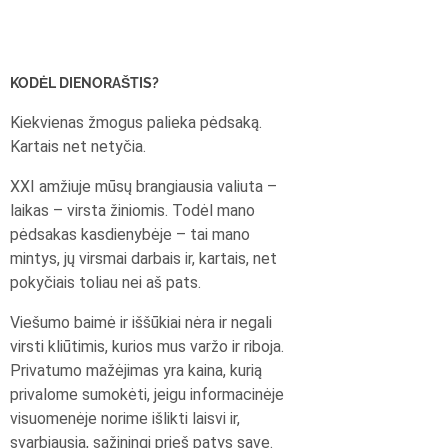
KODĖL DIENORAŠTIS?
Kiekvienas žmogus palieka pėdsaką.
Kartais net netyčia.
XXI amžiuje mūsų brangiausia valiuta –
laikas – virsta žiniomis. Todėl mano
pėdsakas kasdienybėje – tai mano
mintys, jų virsmai darbais ir, kartais, net
pokyčiais toliau nei aš pats.
Viešumo baimė ir iššūkiai nėra ir negali
virsti kliūtimis, kurios mus varžo ir riboja.
Privatumo mažėjimas yra kaina, kurią
privalome sumokėti, jeigu informacinėje
visuomenėje norime išlikti laisvi ir,
svarbiausia, sąžiningi prieš patys save.