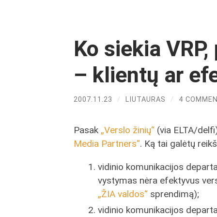
Ko siekia VRP,
– klientų ar e
2007.11.23
/
LIUTAURAS
/
4 COMME
Pasak
„Verslo žinių“
(via ELTA/delfi
Media Partners“
. Ką tai galėtų reikš
vidinio komunikacijos departa
vystymas nėra efektyvus versl
„ŽIA valdos“
sprendimą);
vidinio komunikacijos depart