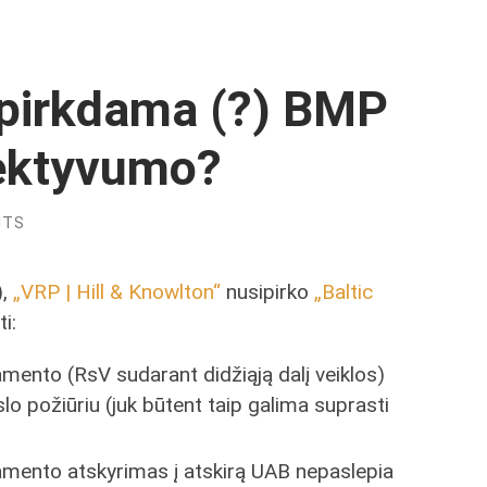
 pirkdama (?) BMP
fektyvumo?
NTS
),
„VRP | Hill & Knowlton“
nusipirko
„Baltic
ti:
mento (RsV sudarant didžiąją dalį veiklos)
o požiūriu (juk būtent taip galima suprasti
amento atskyrimas į atskirą UAB nepaslepia