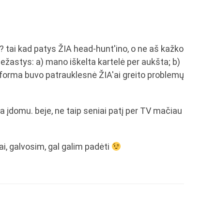
? tai kad patys ŽIA head-hunt'ino, o ne aš kažko
iežastys: a) mano iškelta kartelė per aukšta; b)
eforma buvo patrauklesnė ŽIA'ai greito problemų
da įdomu. beje, ne taip seniai patį per TV mačiau
iai, galvosim, gal galim padėti