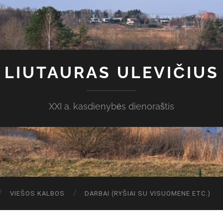
LIUTAURAS ULEVIČIUS
XXI a. kasdienybės dienoraštis
VIEŠOS KALBOS
DARBAI (RYŠIAI SU VISUOMENE ETC.)