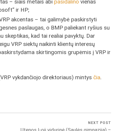
as – šiais metais abi
pasidalino
vienas
soft“ ir HP;
VRP akcentas – tai galimybė paskirstyti
ingesnes paslaugas, o BMP paliekant ryšius su
au skeptikas, kad tai realiai pavyktų. Dar
igu VRP siektų naikinti klientų interesų
 paskirstydama skirtingomis grupėmis į VRP ir
VRP vykdančiojo direktoriaus) mintys
čia
.
NEXT POST
Utenos I-oji vidurinė (Saulės gimnazija) –