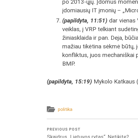
po 2013-ųjų. Įdomus moment
įdomiausių IT įmonių – „Micro
(papildyta, 11:51)
dar vienas 
veiklas, į VRP telkiant sudėt
žiniasklaida ir pan. Deja, būči
mažiau tikėtina sėkmė būtų, je
konfliktus, juos mechaniškai
BMP.
(papildyta, 15:19)
Mykolo Katkaus (
politika
PREVIOUS POST
Skaidrus „Lietuvos rytas“. Netikite?