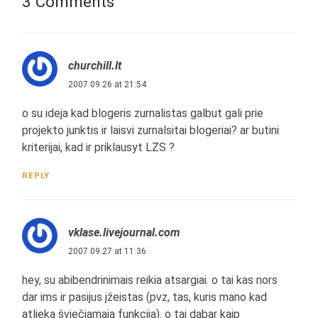
3 Comments
churchill.lt
2007.09.26 at 21:54
o su ideja kad blogeris zurnalistas galbut gali prie
projekto junktis ir laisvi zurnalsitai blogeriai? ar butini
kriterijai, kad ir priklausyt LZS ?
REPLY
vklase.livejournal.com
2007.09.27 at 11:36
hey, su abibendrinimais reikia atsargiai. o tai kas nors
dar ims ir pasijus įžeistas (pvz, tas, kuris mano kad
atlieka šviečiamąją funkciją). o tai dabar kaip