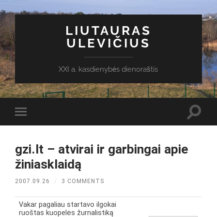
LIUTAURAS
ULEVIČIUS
XXI a. kasdienybės dienoraštis
Toggl
Toggle
search
mobile
field
menu
gzi.lt – atvirai ir garbingai apie
žiniasklaidą
2007.09.26
/
3 COMMENTS
Vakar pagaliau startavo ilgokai
ruoštas kuopelės žurnalistiką