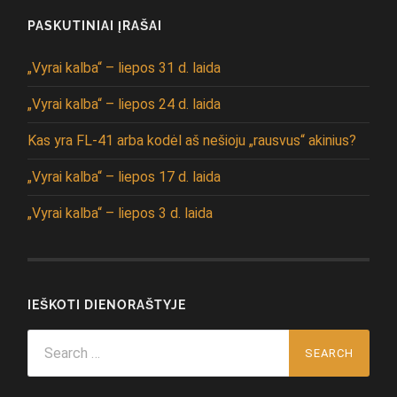
PASKUTINIAI ĮRAŠAI
„Vyrai kalba“ – liepos 31 d. laida
„Vyrai kalba“ – liepos 24 d. laida
Kas yra FL-41 arba kodėl aš nešioju „rausvus“ akinius?
„Vyrai kalba“ – liepos 17 d. laida
„Vyrai kalba“ – liepos 3 d. laida
IEŠKOTI DIENORAŠTYJE
Search
for: