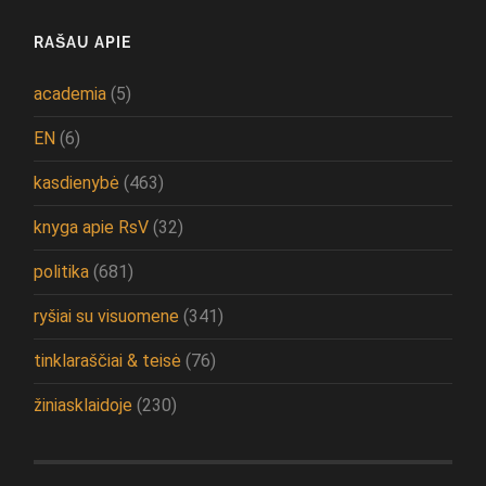
RAŠAU APIE
academia
(5)
EN
(6)
kasdienybė
(463)
knyga apie RsV
(32)
politika
(681)
ryšiai su visuomene
(341)
tinklaraščiai & teisė
(76)
žiniasklaidoje
(230)