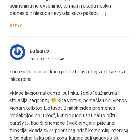
šeimyniniame gyvenime: tu man niekada neskiri
dėmesio ir niekada nevykdai savo pažadų…:-)
REPLY
liutauras
2007.09.27 at 11:46
churchill'e, manau, kad gali, bet paskutinį žodį tars gži
iniciatoriai
vklase.livejournal.com'e, sutinku, žodis "dažniausiai"
situaciją pagerintų
kita vertus, nemačiau nei vienos
viešai skelbtos Lietuvos žiniasklaidos priemonės
"redakcijos politikos", kurioje juodu ant balto būtų
parašyta, kad ši priemonė šviečiamajai ir pilietinei
funkcijai visada skirs prioritetą prieš komercinį interesą.
o tai dabar lieka pilka zona, kurioje gali gaudytis tik