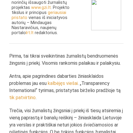
norinčių išsaugoti žurnalistų
projektas
www.gzi.lt
. Projekto
tikslus ir principus
geriausiai
pristato
vienas iš iniciatyvos
autorių – Mindaugas
Nastaravičius, naujienų
portalo
lrt.lt
redaktorius.
Pirma, tai tikrai sveikintinas žurnalistų bendruomenės
žingsnis į priekį. Visomis rankomis palaikau ir palaikysiu.
Antra, apie pagrindines dabarties žiniasklaidos
problemas jau esu
kalbėjęs viešai
. „Transparency
International“ tyrimas, pristatytas birželio pradžioje tą
tik patvirtino
.
Trečia, visi žurnalistų žingsniai į priekį iš tiesų atsiremia į
vieną paprastą ir banalų reiškinį – žiniasklaida Lietuvoje
yra verslas ir praktiškai neturi jokios
šviečiamosios
ar
pilietinės
funkcijos. O be tokios funkcijos žurnalistai