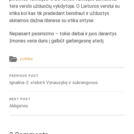
tėra verslo užduočių vykdytojai. O Lietuvos verslui su
etika kol kas tik pradedant bendraut ir užduotys
skiriamos dažnai ribinėse su etika srityse.
Nepaisant pesimizmo – tokie darbai ir juos darantys
žmonės veria duris į galbūt garbingesnę ateitį.
politika
PREVIOUS POST
Ignalina-2: stebėti Vyriausybę ir subrangovus
NEXT POST
Akligatvis