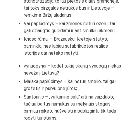
standartizacija toliau plėtosis alaus pramonėje,
tai toks birzgalas netrukus bus ir Lietuvoje –
remkime Biržų aludarius!
Vai paplūdimys – kai žmonės neturi ežerų, tai
gali džiaugtis gulėdami ir ant smulkių akmenų;
Knoso rūmai – Brazauskui Kretoje statytų
paminklą, nes labiau sufabrikuotos realios
istorijos dar neteko matyti;
vynuogynai – kodėl tokių skanių vynuogių niekas
neveža į Lietuvą?
Malaka paplūdimys – kai neturi smėlio, tai gali
grožėtis ir purvu prie jūros;
Santorinis – „vulkaninė sala“ aitrina vaizduotę,
tačiau baltus namukus su mėlynais stogais
pirmiau reikėtų nušveisti ir pablizginti, tik tada
rodyti turistams.