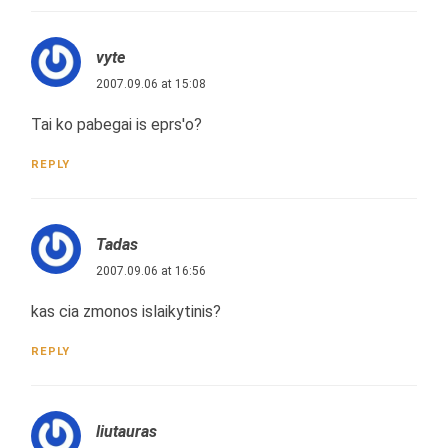
vyte
2007.09.06 at 15:08
Tai ko pabegai is eprs'o?
REPLY
Tadas
2007.09.06 at 16:56
kas cia zmonos islaikytinis?
REPLY
liutauras