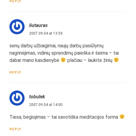
REPLY
liutauras
2007.09.04 at 13:59
senų darbų užbaigimai, naujų darbų pasiūlymų
nagrinėjimas, vidinių sprendimų paieška ir šeima – tai
dabar mano kasdienybė
plačiau – laukite žinių
REPLY
tobulek
2007.09.04 at 14:00
Tiesa, bėgiojimas – tai savotiška meditacijos forma
REPLY