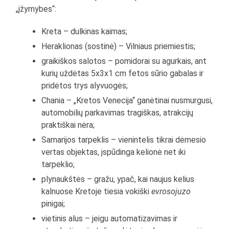
„įžymybes“:
Kreta – dulkinas kaimas;
Heraklionas (sostinė) – Vilniaus priemiestis;
graikiškos salotos – pomidorai su agurkais, ant
kurių uždėtas 5x3x1 cm fetos sūrio gabalas ir
pridėtos trys alyvuogės;
Chania – „Kretos Venecija“ ganėtinai nusmurgusi,
automobilių parkavimas tragiškas, atrakcijų
praktiškai nėra;
Samarijos tarpeklis – vienintelis tikrai dėmesio
vertas objektas, įspūdinga kelionė net iki
tarpeklio;
plynaukštės – gražu, ypač, kai naujus kelius
kalnuose Kretoje tiesia vokiški
evrosojuzo
pinigai;
vietinis alus – jeigu automatizavimas ir