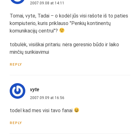
2007.09.08 at 14:11
Tomai, vyte, Tadai – o kodėl jūs visi rašote iš to paties
kompiuterio, kuris priklauso "Penkių kontinentų
komunikacijų centrui"?
tobulėk, visiškai pritariu. nėra geresnio būdo ir laiko
minčių surikiavimui
REPLY
vyte
2007.09.09 at 16:56
todel kad mes visi tavo fanai
REPLY