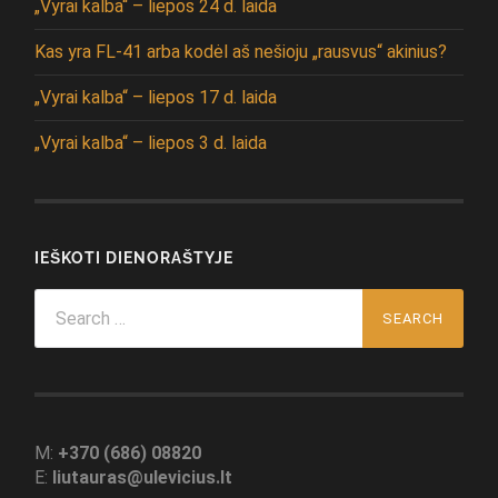
„Vyrai kalba“ – liepos 24 d. laida
Kas yra FL-41 arba kodėl aš nešioju „rausvus“ akinius?
„Vyrai kalba“ – liepos 17 d. laida
„Vyrai kalba“ – liepos 3 d. laida
IEŠKOTI DIENORAŠTYJE
Search
for:
M:
+370 (686) 08820
E:
liutauras@ulevicius.lt