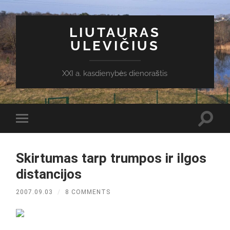
LIUTAURAS
ULEVIČIUS
XXI a. kasdienybės dienoraštis
Toggl
Toggle
search
mobile
field
menu
Skirtumas tarp trumpos ir ilgos
distancijos
2007.09.03
/
8 COMMENTS