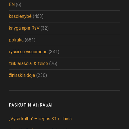
EN
(6)
kasdienybė
(463)
knyga apie RsV
(32)
politika
(681)
ryšiai su visuomene
(341)
tinklaraščiai & teisė
(76)
žiniasklaidoje
(230)
PASKUTINIAI ĮRAŠAI
„Vyrai kalba“ – liepos 31 d. laida