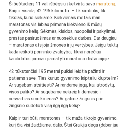
Šį šeštadienį 11 val. išbėgsiu į ketvirtą savo
maratoną
.
Kaip ir visada, 42,195 kilometro – tik simbolis, tik
tikslas, kurio siekiame. Kiekvienais metais man
maratonas vis labiau primena kiekvieno iš mūsų
gyvenimo kelią. Sėkmės, klaidos, nuopoliai ir pakylimai,
prastas pasiruošimas ar nuoseklus darbas. Dar daugiau
– maratonas atsijoja žmones ir jų vertybes. Jeigu tektų
kada ieškoti porininko žvalgybai, tikrai norėčiau
kandidatus pirmiau pamatyti maratono distancijoje.
42 tūkstančiai 195 metrai puikiai leidžia pažinti ir
patiems save. Ties kuriuo gyvenimo laipteliu kluptelim?
Ar sugebam atsitiesti? Ar randame jėgų, kai, atrodytų,
visos paliko? Ar sugebame nekreipti dėmesio į
nesvarbias smulkmenas? Ar galime žingsnis prie
žingsnio sudėlioti visą ilgą ilgą kelią?
Kaip ir turi būti, maratonas – tik maža tikrojo gyvenimo,
kurį čia visi žaidžiame, dalis. Štai Graikija dega (dabar jau