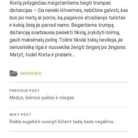
Kretą prilyginčiau mėgstantiems bėgti trumpas
distancijas – čia nereiki ištvermės, nebūtina galvoti, kas
bus po metų ar poros, ką pagalvos atvažiavęs turistas
ir kokią žinią jis parveš namo. Bėgantiems trumpą
distanciją svarbiausia pasiekti tikslą, įvykdyti normą,
gauti maksimalų pelną. Tolimi tikslai tokių nevilioja, jie
nenusiteikę ilgai ir nuosekliai žengti žingsnį po žingsnio.
Matyt, todėl Kreta ir pralaimi…
kasdienybė
PREVIOUS POST
Medus, šeimos poilsis ir miegas
NEXT POST
Reikia sugebėti susirgti būtent tada, kada negalima…