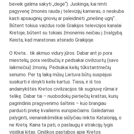
beveik galima sakyti „degė“). Juokinga, kai rimti
pagyvenę žmonės rauda į televizijų kameras, o neskuba
kasti apsauginių griovių ar paleidinėti „priešinę ugnį“…
Būtent tokius vaizdus rodė Graikijos televizijos kanalai
Kretoje, būtent su tokiais žmonėmis neičiau į žvalgybą.
Keista, kad maratonas atsirado Graikijoje.
O Kreta… tik akmuo vidury jūros. Dabar ant jo pora
miestelių, pora viešbučių ir pėdsakai civilizuotų (savo
laikmečiui) žmonių. Pėdsakai kelių tūkstantmečių
senumo. Per tą laiką mūsų Lietuva būtų suspėjusi
susikurti ir išnykti kelis kartus. Tiesa, ir iš tos
andainykštės Kretos civilizacijos tik sugriuvę rūmai ir
telikę. Dabar tai – nuobodokų pietiečių kraštas, kurių
pagrindinis pragyvenimo šaltinis – kuo brangiau
parduoti prekę kvailiems europiečiams. Galėdamas
palyginti, vienareikšmiškai siūlyčiau rinktis Kataloniją, o
ne Kretą. Kaina ta pati, o paslaugų ir atrakcijų lygis
visiškai kitas. Ciniškos pastabos apie Kretos