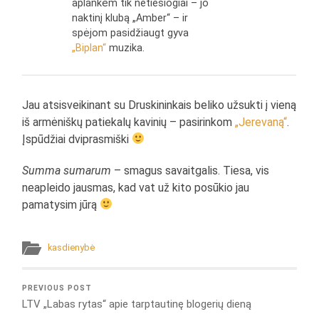
aplankėm tik netiesiogiai – jo
naktinį klubą „Amber“ – ir
spėjom pasidžiaugt gyva
„Biplan“
muzika.
Jau atsisveikinant su Druskininkais beliko užsukti į vieną
iš armėniškų patiekalų kavinių – pasirinkom
„Jerevaną“
.
Įspūdžiai dviprasmiški
Summa sumarum
– smagus savaitgalis. Tiesa, vis
neapleido jausmas, kad vat už kito posūkio jau
pamatysim jūrą
kasdienybė
PREVIOUS POST
LTV „Labas rytas“ apie tarptautinę blogerių dieną