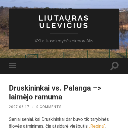
LIUTAURAS
ULEVIČIUS
XXI a. kasdienybės dienoraštis
Toggl
Toggle
search
mobile
field
menu
Druskininkai vs. Palanga –>
laimėjo ramuma
2007.06.17
/
0 COMMENTS
Seniai seniai, kai Druskininkai dar buvo tik tarybinės
šlovės atminimas, čia atsidarė viešbutis
„Regina“
.