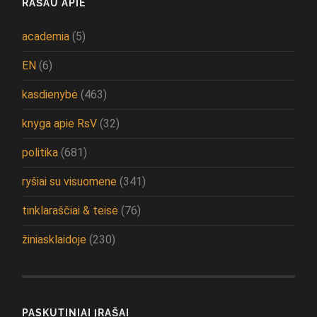
RAŠAU APIE
academia
(5)
EN
(6)
kasdienybė
(463)
knyga apie RsV
(32)
politika
(681)
ryšiai su visuomene
(341)
tinklaraščiai & teisė
(76)
žiniasklaidoje
(230)
PASKUTINIAI ĮRAŠAI