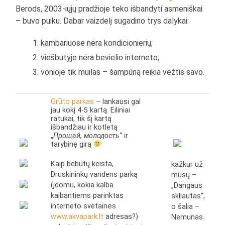
Berods, 2003-iųjų pradžioje teko išbandyti asmeniškai
– buvo puiku. Dabar vaizdelį sugadino trys dalykai:
kambariuose nėra kondicionierių;
viešbutyje nėra bevielio interneto;
vonioje tik muilas – šampūną reikia vežtis savo.
Grūto parkas
– lankausi gal
jau kokį 4-5 kartą. Eiliniai
ratukai, tik šį kartą
išbandžiau ir kotletą
„
Прощай, молодость
“ ir
tarybinę girą
Kaip bebūtų keista,
kažkur už
Druskininkų vandens parką
mūsų –
(įdomu, kokia kalba
„Dangaus
kalbantiems parinktas
skliautas“,
interneto svetainės
o šalia –
www.akvapark.lt
adresas?)
Nemunas