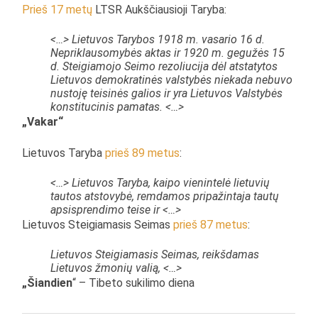
Prieš 17 metų
LTSR Aukščiausioji Taryba:
<…> Lietuvos Tarybos 1918 m. vasario 16 d.
Nepriklausomybės aktas ir 1920 m. gegužės 15
d. Steigiamojo Seimo rezoliucija dėl atstatytos
Lietuvos demokratinės valstybės niekada nebuvo
nustoję teisinės galios ir yra Lietuvos Valstybės
konstitucinis pamatas. <…>
„Vakar“
Lietuvos Taryba
prieš 89 metus
:
<…>
Lietuvos Taryba, kaipo vienintelė lietuvių
tautos atstovybė, remdamos pripažintaja tautų
apsisprendimo teise ir <…>
Lietuvos Steigiamasis Seimas
prieš 87 metus
:
Lietuvos Steigiamasis Seimas, reikšdamas
Lietuvos žmonių valią, <…>
„Šiandien
“ – Tibeto sukilimo diena