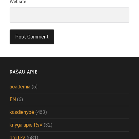
Website
RAŠAU APIE
academia
(5)
EN
(6)
kasdienybė
(463)
knyga apie RsV
(32)
politika
(681)