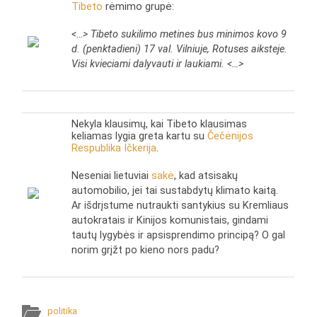
Tibeto
rėmimo grupė:
<…> Tibeto sukilimo metines bus minimos kovo 9
d. (penktadieni) 17 val. Vilniuje, Rotuses aiksteje.
Visi kvieciami dalyvauti ir laukiami. <…>
Nekyla klausimų, kai Tibeto klausimas
keliamas lygia greta kartu su
Čečėnijos
Respublika Ičkerija
.
Neseniai lietuviai
sakė
, kad atsisakų
automobilio, jei tai sustabdytų klimato kaitą.
Ar išdrįstume nutraukti santykius su Kremliaus
autokratais ir Kinijos komunistais, gindami
tautų lygybės ir apsisprendimo principą? O gal
norim grįžt po kieno nors padu?
politika