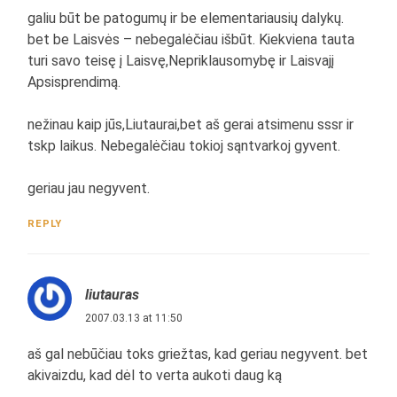
galiu būt be patogumų ir be elementariausių dalykų.
bet be Laisvės – nebegalėčiau išbūt. Kiekviena tauta
turi savo teisę į Laisvę,Nepriklausomybę ir Laisvajį
Apsisprendimą.
nežinau kaip jūs,Liutaurai,bet aš gerai atsimenu sssr ir
tskp laikus. Nebegalėčiau tokioj sąntvarkoj gyvent.
geriau jau negyvent.
REPLY
liutauras
2007.03.13 at 11:50
aš gal nebūčiau toks griežtas, kad geriau negyvent. bet
akivaizdu, kad dėl to verta aukoti daug ką