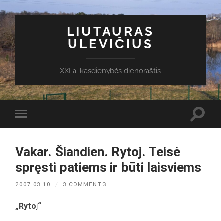
LIUTAURAS
ULEVIČIUS
XXI a. kasdienybės dienoraštis
Toggl
Toggle
search
mobile
field
menu
Vakar. Šiandien. Rytoj. Teisė
spręsti patiems ir būti laisviems
2007.03.10
/
3 COMMENTS
„Rytoj“