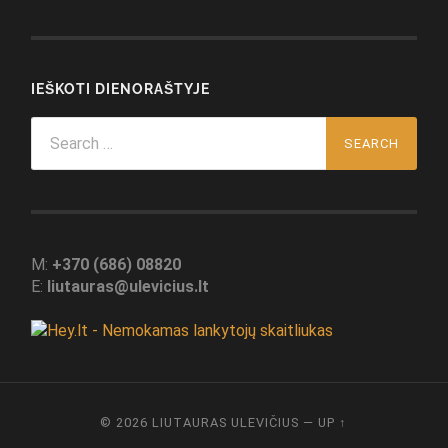
IEŠKOTI DIENORAŠTYJE
Search
for:
M:
+370 (686) 08820
E:
liutauras@ulevicius.lt
© 2026
LIUTAURAS ULEVIČIUS
—
UP ↑