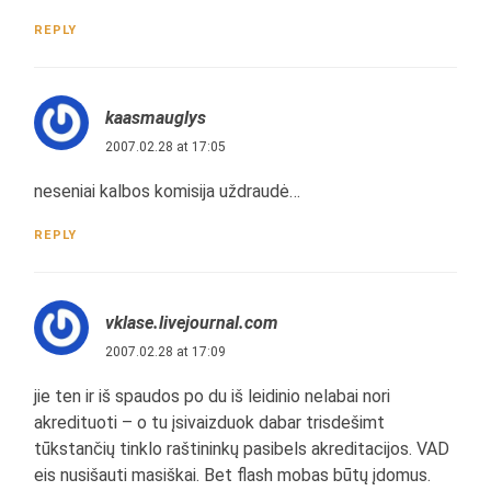
REPLY
kaasmauglys
2007.02.28 at 17:05
neseniai kalbos komisija uždraudė…
REPLY
vklase.livejournal.com
2007.02.28 at 17:09
jie ten ir iš spaudos po du iš leidinio nelabai nori
akredituoti – o tu įsivaizduok dabar trisdešimt
tūkstančių tinklo raštininkų pasibels akreditacijos. VAD
eis nusišauti masiškai. Bet flash mobas būtų įdomus.