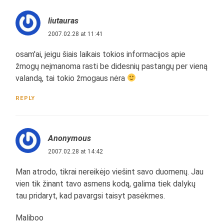
liutauras
2007.02.28 at 11:41
osam'ai, jeigu šiais laikais tokios informacijos apie
žmogų neįmanoma rasti be didesnių pastangų per vieną
valandą, tai tokio žmogaus nėra
REPLY
Anonymous
2007.02.28 at 14:42
Man atrodo, tikrai nereikėjo viešint savo duomenų. Jau
vien tik žinant tavo asmens kodą, galima tiek dalykų
tau pridaryt, kad pavargsi taisyt pasėkmes.
Maliboo