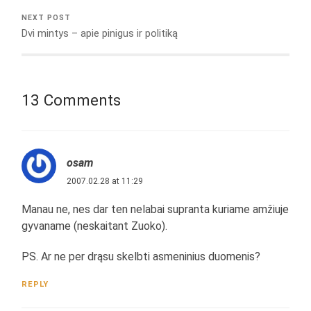
NEXT POST
Dvi mintys – apie pinigus ir politiką
13 Comments
osam
2007.02.28 at 11:29
Manau ne, nes dar ten nelabai supranta kuriame amžiuje
gyvaname (neskaitant Zuoko).
PS. Ar ne per drąsu skelbti asmeninius duomenis?
REPLY