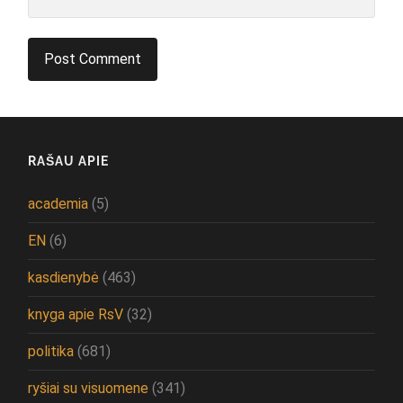
RAŠAU APIE
academia
(5)
EN
(6)
kasdienybė
(463)
knyga apie RsV
(32)
politika
(681)
ryšiai su visuomene
(341)