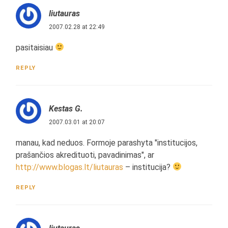
liutauras
2007.02.28 at 22:49
pasitaisiau
REPLY
Kestas G.
2007.03.01 at 20:07
manau, kad neduos. Formoje parashyta "institucijos,
prašančios akredituoti, pavadinimas", ar
http://www.blogas.lt/liutauras
– institucija?
REPLY