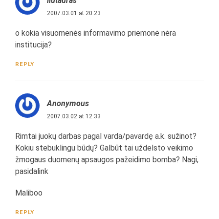
liutauras
2007.03.01 at 20:23
o kokia visuomenės informavimo priemonė nėra
institucija?
REPLY
Anonymous
2007.03.02 at 12:33
Rimtai juokų darbas pagal varda/pavardę a.k. sužinot?
Kokiu stebuklingu būdų? Galbūt tai uždelsto veikimo
žmogaus duomenų apsaugos pažeidimo bomba? Nagi,
pasidalink
Maliboo
REPLY