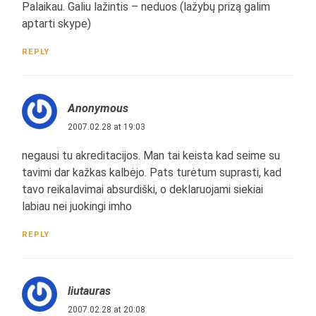
Palaikau. Galiu lažintis – neduos (lažybų prizą galim
aptarti skype)
REPLY
Anonymous
2007.02.28 at 19:03
negausi tu akreditacijos. Man tai keista kad seime su
tavimi dar kažkas kalbėjo. Pats turėtum suprasti, kad
tavo reikalavimai absurdiški, o deklaruojami siekiai
labiau nei juokingi imho
REPLY
liutauras
2007.02.28 at 20:08