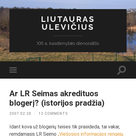
LIUTAURAS
ULEVIČIUS
XXI a. kasdienybės dienoraštis
Toggl
Toggle
search
mobile
field
menu
Ar LR Seimas akredituos
blogerį? (istorijos pradžia)
2007.02.28
/
13 COMMENTS
Idant kova už blogerių teises tik prasideda, tai vakar,
remdamasis LR Seimo
„Viešosios informacijos rengėjų