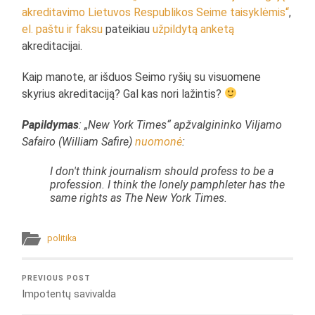
akreditavimo Lietuvos Respublikos Seime taisyklėmis“
,
el. paštu ir faksu
pateikiau
užpildytą anketą
akreditacijai.
Kaip manote, ar išduos Seimo ryšių su visuomene
skyrius akreditaciją? Gal kas nori lažintis?
Papildymas
: „New York Times“ apžvalgininko Viljamo
Safairo (William Safire)
nuomonė
:
I don't think journalism should profess to be a
profession. I think the lonely pamphleter has the
same rights as The New York Times.
politika
PREVIOUS POST
Impotentų savivalda