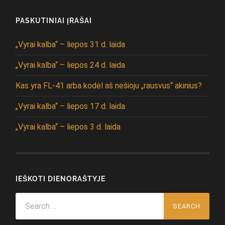
PASKUTINIAI ĮRAŠAI
„Vyrai kalba“ – liepos 31 d. laida
„Vyrai kalba“ – liepos 24 d. laida
Kas yra FL-41 arba kodėl aš nešioju „rausvus“ akinius?
„Vyrai kalba“ – liepos 17 d. laida
„Vyrai kalba“ – liepos 3 d. laida
IEŠKOTI DIENORAŠTYJE
Search
for: