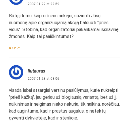
2007.01.22 at 22:59
Būtų įdomu, kaip eiliniam rinkėjui, sužinoti Jūsų
nuomonę apie organizuojamą akciją balsuoti "prieš
visus". Stebina, kad organizatoriai pakankamai išsilavinę
žmonės. Kaip tai paaiškintumėt?
REPLY
liutauras
2007.01.23 at 08:06
visada labai atsargiai vertinu pasiūlymus, kurie nukreipti
"prieš kažką". jau geriau už blogiausią variantą, bet už jį.
naikinimas ir neigimas nieko nekuria, tik naikina. norėčiau,
kad augintume, kad ir prastus augalus, o netektų
gyventi dykvietėje, kad ir sterilioje.