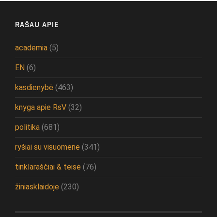
RAŠAU APIE
academia
(5)
EN
(6)
kasdienybė
(463)
knyga apie RsV
(32)
politika
(681)
ryšiai su visuomene
(341)
tinklaraščiai & teisė
(76)
žiniasklaidoje
(230)