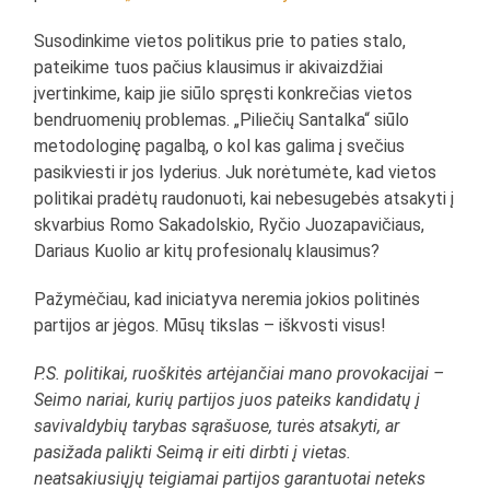
Susodinkime vietos politikus prie to paties stalo,
pateikime tuos pačius klausimus ir akivaizdžiai
įvertinkime, kaip jie siūlo spręsti konkrečias vietos
bendruomenių problemas. „Piliečių Santalka“ siūlo
metodologinę pagalbą, o kol kas galima į svečius
pasikviesti ir jos lyderius. Juk norėtumėte, kad vietos
politikai pradėtų raudonuoti, kai nebesugebės atsakyti į
skvarbius Romo Sakadolskio, Ryčio Juozapavičiaus,
Dariaus Kuolio ar kitų profesionalų klausimus?
Pažymėčiau, kad iniciatyva neremia jokios politinės
partijos ar jėgos. Mūsų tikslas – iškvosti visus!
P.S. politikai, ruoškitės artėjančiai mano provokacijai –
Seimo nariai, kurių partijos juos pateiks kandidatų į
savivaldybių tarybas sąrašuose, turės atsakyti, ar
pasižada palikti Seimą ir eiti dirbti į vietas.
neatsakiusiųjų teigiamai partijos garantuotai neteks