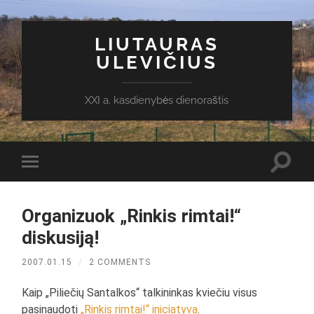
LIUTAURAS
ULEVIČIUS
XXI a. kasdienybės dienoraštis
Toggl
Toggle
search
mobile
field
menu
Organizuok „Rinkis rimtai!“
diskusiją!
2007.01.15
/
2 COMMENTS
Kaip „Piliečių Santalkos“ talkininkas kviečiu visus
pasinaudoti
„Rinkis rimtai!“ iniciatyva
.