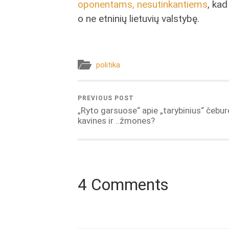
oponentams, nesutinkantiems
, kad
o ne etninių lietuvių valstybę.
politika
PREVIOUS POST
„Ryto garsuose“ apie „tarybinius“ čebur
kavines ir ..žmones?
4 Comments