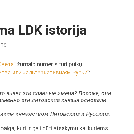
a LDK istorija
NTS
Света“
žurnalo numeris turi puikų
итва или «альтернативная» Русь?“
:
кто знает эти славные имена? Похоже, они
 именно эти литовские князья основали
ликим княжеством Литовским и Русским.
aiga, kuri ir gali būti atsakymu kai kuriems