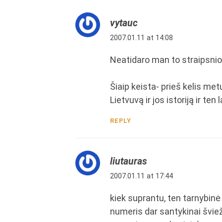
vytauc
2007.01.11 at 14:08
Neatidaro man to straipsnio
Šiaip keista- prieš kelis me
Lietvuvą ir jos istoriją ir ten
REPLY
liutauras
2007.01.11 at 17:44
kiek suprantu, ten tarnybinė 
numeris dar santykinai šviežia