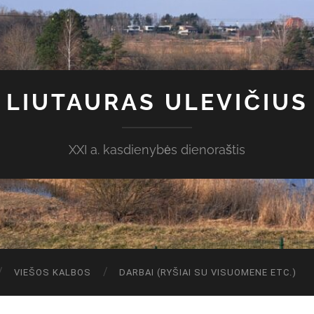
LIUTAURAS ULEVIČIUS
XXI a. kasdienybės dienoraštis
VIEŠOS KALBOS
DARBAI (RYŠIAI SU VISUOMENE ETC.)