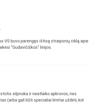
.
tus VS buvo parengęs ištisą straipsnių ciklą apie
 laikėsi "Gudavičiškos" linijos.
stotis silpnoka ir neatlaiko apkrovos, nes
s (arba gali būti specialiai limitai uždėti, kol