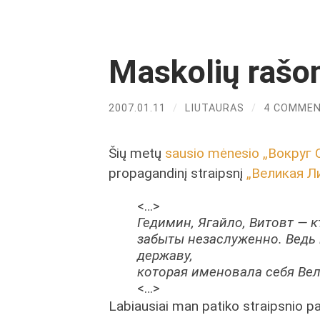
Maskolių rašom
2007.01.11
/
LIUTAURAS
/
4 COMME
Šių metų
sausio mėnesio „Вокруг 
propagandinį straipsnį
„Великая Л
<…>
Гедимин, Ягайло, Витовт — 
забыты незаслуженно. Ведь
державу,
которая именовала себя Ве
<…>
Labiausiai man patiko straipsnio pab