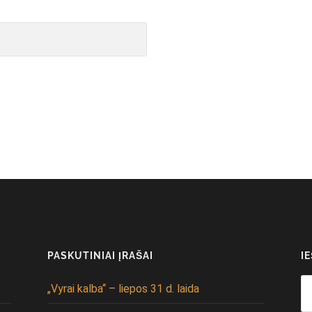
PASKUTINIAI ĮRAŠAI
I
Se
„Vyrai kalba“ – liepos 31 d. laida
fo