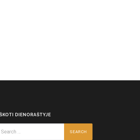
EŠKOTI DIENORAŠTYJE
arch
r: