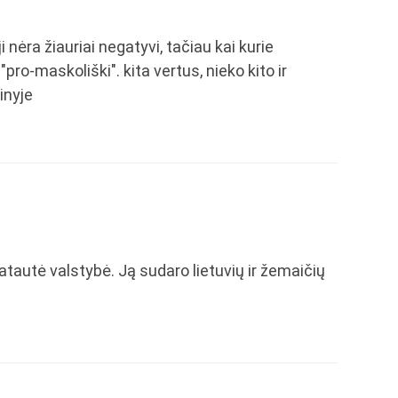
i nėra žiauriai negatyvi, tačiau kai kurie
"pro-maskoliški". kita vertus, nieko kito ir
inyje
tautė valstybė. Ją sudaro lietuvių ir žemaičių