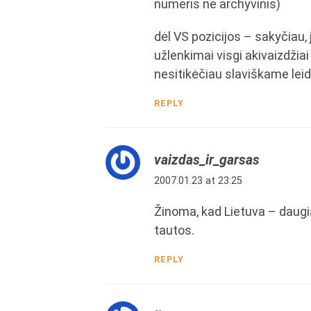
numeris ne archyvinis)
dėl VS pozicijos – sakyčiau, j
užlenkimai visgi akivaizdžiai 
nesitikėčiau slaviškame leid
REPLY
vaizdas_ir_garsas
2007.01.23 at 23:25
Žinoma, kad Lietuva – daugia
tautos.
REPLY