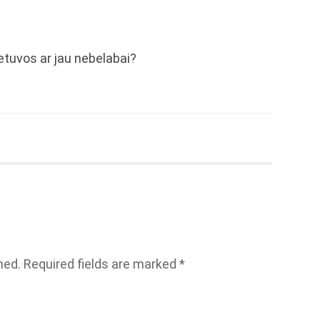
 Lietuvos ar jau nebelabai?
hed.
Required fields are marked
*