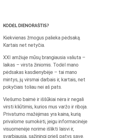
KODĖL DIENORAŠTIS?
Kiekvienas žmogus palieka pėdsaką.
Kartais net netyčia.
XXI amžiuje mūsų brangiausia valiuta –
laikas – virsta žiniomis. Todėl mano
pėdsakas kasdienybėje – tai mano
mintys, jų virsmai darbais ir, kartais, net
pokyčiais toliau nei aš pats.
Viešumo baimė ir iššūkiai nėra ir negali
virsti kliūtimis, kurios mus varžo ir riboja.
Privatumo mažėjimas yra kaina, kurią
privalome sumokėti, jeigu informacinėje
visuomenėje norime išlikti laisvi ir,
svarbiausia, sąžiningi prieš patys save.