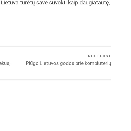
 Lietuva turėtų save suvokti kaip daugiatautę,
NEXT POST
ekus,
Plūgo Lietuvos godos prie kompiuterių