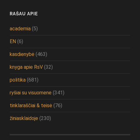
RAŠAU APIE
academia
(5)
EN
(6)
kasdienybė
(463)
knyga apie RsV
(32)
politika
(681)
ryšiai su visuomene
(341)
tinklaraščiai & teisė
(76)
žiniasklaidoje
(230)