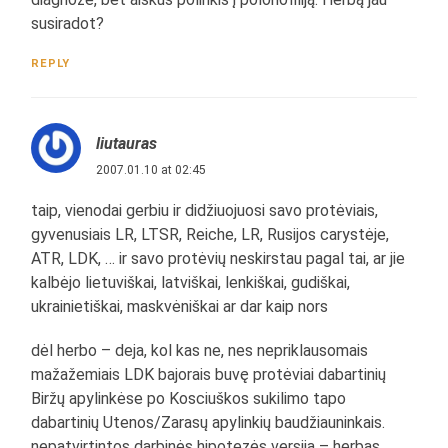
susiradot?
REPLY
liutauras
2007.01.10 at 02:45
taip, vienodai gerbiu ir didžiuojuosi savo protėviais,
gyvenusiais LR, LTSR, Reiche, LR, Rusijos carystėje,
ATR, LDK, … ir savo protėvių neskirstau pagal tai, ar jie
kalbėjo lietuviškai, latviškai, lenkiškai, gudiškai,
ukrainietiškai, maskvėniškai ar dar kaip nors
dėl herbo – deja, kol kas ne, nes nepriklausomais
mažažemiais LDK bajorais buvę protėviai dabartinių
Biržų apylinkėse po Kosciuškos sukilimo tapo
dabartinių Utenos/Zarasų apylinkių baudžiauninkais.
nepatvirtintos darbinės hipotezės versija – herbas