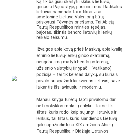
Ką tik baigiau skaityti iškilaus lietuvio,
gimusio Pajuostyje, prisiminimus. Radikalūs
lietuviai-nacionalistai ir tikrai visa
smetoninė Lietuva Valerijoną būtų
priskyrusi Tėvynės priešams. Tai Abiejų
Tautų Respublikos minties tęsėjas,
bajoras, tikintis bendro lietuvių ir lenkų
reikalo teisumu.
Įžvalgos apie kovą prieš Maskvą, apie kvailą
etninio lietuvių-lenkų ginčo skatinimą,
nesgebėjimą matyti bendrų interesų,
užsienio valstybių (ir ypač – Vatikano)
pozicija – tai tik keletas dalykų, su kuriais
privalo susipažinti kiekvienas lietuvis, save
laikantis išsilavinusiu ir moderniu.
Manau, knyga turėtų tapti privalomu dar
net mokyklos mokslų dalyku. Tai ne tik
tiltas, kuris rodo, kaip sujungti lietuvius ir
lenkus, tai tiltas, kuris šiandienos Lietuvą
gali supažindinti su XIX amžiaus Abiejų
Tautų Respublika ir Didžiąja Lietuvos