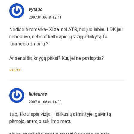
vytauc
2007.01.06 at 12:41
Nedidelė remarka- XIXa. nei ATR, nei juo labiau LDK jau
nebebuvo, nebent kalbi apie jų viziją išlaikytą to
laikmečio žmonių ?
Ar senai šią knygą pirkai? Kur, jei ne paslaptis?
REPLY
liutauras
2007.01.06 at 14:00
taip, tikrai apie viziją – išlikusią atmintyje, gaivintą
pirmojo, antrojo sukilimo metu