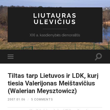
LIUTAURAS
ULEVIČIUS
XXI a. kasdienybės dienoraštis
Toggl
Toggle
search
mobile
field
menu
Tiltas tarp Lietuvos ir LDK, kurį
tiesia Valerijonas Meištavičius
(Walerian Meysztowicz)
2007.01.06
/
5 COMMENTS