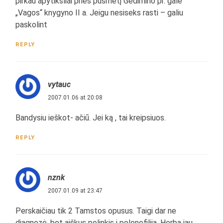
pirkau apytiksliai prieš pusmetį Gedimino pr. gale
„Vagos“ knygyno II a. Jeigu nesiseks rasti – galiu
paskolint
REPLY
vytauc
2007.01.06 at 20:08
Bandysiu ieškot- ačiū. Jei ką , tai kreipsiuos.
REPLY
nznk
2007.01.09 at 23:47
Perskaičiau tik 2 Tamstos opusus. Taigi dar ne
diagnozė, bet aiškus polinkis į polonofiliją. Herbą jau