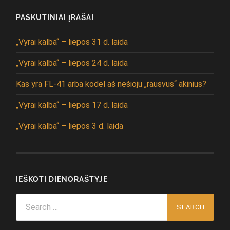
PASKUTINIAI ĮRAŠAI
„Vyrai kalba“ – liepos 31 d. laida
„Vyrai kalba“ – liepos 24 d. laida
Kas yra FL-41 arba kodėl aš nešioju „rausvus“ akinius?
„Vyrai kalba“ – liepos 17 d. laida
„Vyrai kalba“ – liepos 3 d. laida
IEŠKOTI DIENORAŠTYJE
Search
for: