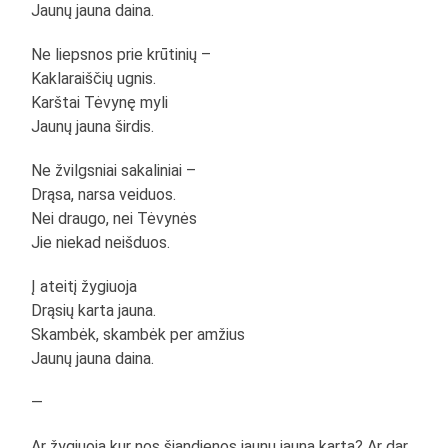
Jaunų jauna daina.
Ne liepsnos prie krūtinių –
Kaklaraiščių ugnis.
Karštai Tėvynę myli
Jaunų jauna širdis.
Ne žvilgsniai sakaliniai –
Drąsa, narsa veiduos.
Nei draugo, nei Tėvynės
Jie niekad neišduos.
Į ateitį žygiuoja
Drąsių karta jauna.
Skambėk, skambėk per amžius
Jaunų jauna daina.
—
Ar žygiuoja kur nos šiandienos jaunų jauna karta? Ar dar