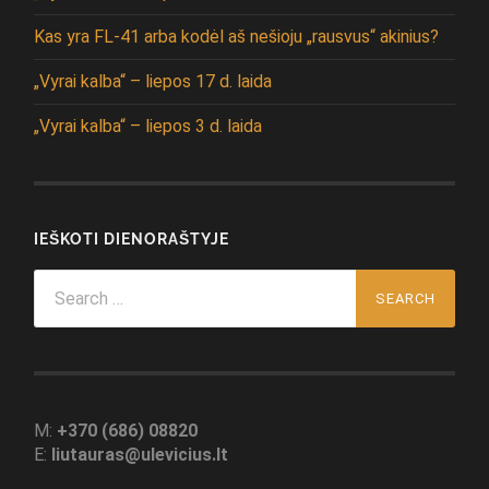
Kas yra FL-41 arba kodėl aš nešioju „rausvus“ akinius?
„Vyrai kalba“ – liepos 17 d. laida
„Vyrai kalba“ – liepos 3 d. laida
IEŠKOTI DIENORAŠTYJE
Search
for:
M:
+370 (686) 08820
E:
liutauras@ulevicius.lt