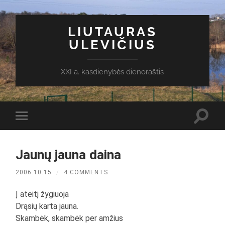
LIUTAURAS
ULEVIČIUS
XXI a. kasdienybės dienoraštis
Toggl
Toggle
search
mobile
field
menu
Jaunų jauna daina
2006.10.15
/
4 COMMENTS
Į ateitį žygiuoja
Drąsių karta jauna.
Skambėk, skambėk per amžius