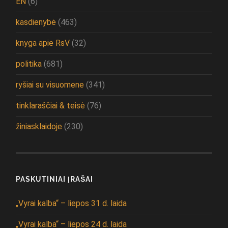
EN
(6)
kasdienybė
(463)
knyga apie RsV
(32)
politika
(681)
ryšiai su visuomene
(341)
tinklaraščiai & teisė
(76)
žiniasklaidoje
(230)
PASKUTINIAI ĮRAŠAI
„Vyrai kalba“ – liepos 31 d. laida
„Vyrai kalba“ – liepos 24 d. laida