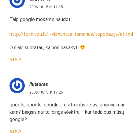
2006.10.15 at 11:15
Taip google mokame naudoti:
http://fcim.vdu.lt/~vilmantas_ramonas/toppoezija/a.html
O šiaip supratau, ką nori pasakyti
REPLY
liutauras
2006.10.15 at 17:25
google, google, google…. o atmintis ir savi prisiminimai
kam? baigsis nafta, dings elektra – kur tada bus mūsų
google?
REPLY