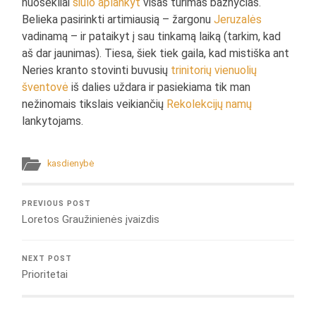
nuosekliai
siūlo aplankyt
visas turimas bažnyčias.
Belieka pasirinkti artimiausią – žargonu
Jeruzalės
vadinamą – ir pataikyt į sau tinkamą laiką (tarkim, kad
aš dar jaunimas). Tiesa, šiek tiek gaila, kad mistiška ant
Neries kranto stovinti buvusių
trinitorių vienuolių
šventovė
iš dalies uždara ir pasiekiama tik man
nežinomais tikslais veikiančių
Rekolekcijų namų
lankytojams.
kasdienybė
PREVIOUS POST
Loretos Graužinienės įvaizdis
NEXT POST
Prioritetai