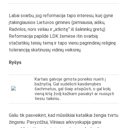
Labai svarbu, jog reformacija tapo interesu, kurį gynė
įtakingiausios Lietuvos giminės (pirmiausia, aišku,
Radvilos, nors vėliau ir „atkritę“ iš šalininkų gretų).
Reformacija papildė LDK žemėse itin svarbią
stačiatikių teisių temą ir tapo vienu pagrindinių religinę
toleranciją skatinusių vidinių veiksnių.
Ryšys
Kartais galvoje gimsta poreikis nueiti į
bažnyčią. Gal sudėlioti kasdienybės
šachmatus, gal šiaip atsipūsti, o gal kokį
vieną kitą žodį kažkam pasakyt ar nusiųsti
tiesiu taikiniu..
Galiu tik pasveikint, kad mūsiškiiai katalikai žengia tvirtu
žingsniu. Pavyzdžiui, Vilniaus arkivyskupija gana