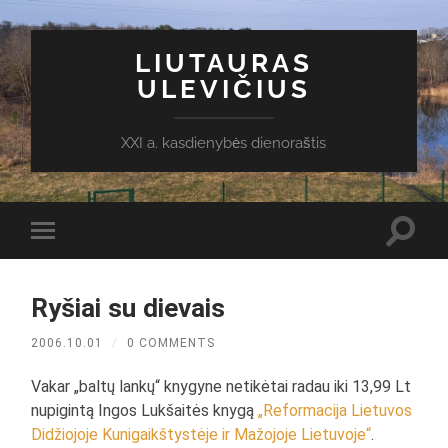
LIUTAURAS
ULEVIČIUS
XXI a. kasdienybės dienoraštis
Toggl
Toggle
search
mobile
field
menu
Ryšiai su dievais
2006.10.01
/
0 COMMENTS
Vakar „baltų lankų“ knygyne netikėtai radau iki 13,99 Lt
nupigintą Ingos Lukšaitės knygą
„Reformacija Lietuvos
Didžiojoje Kunigaikštystėje ir Mažojoje Lietuvoje“
.