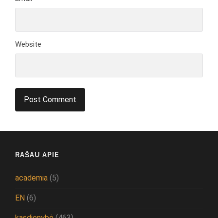
Website
RAŠAU APIE
academia
(5)
EN
(6)
kasdienybė
(463)