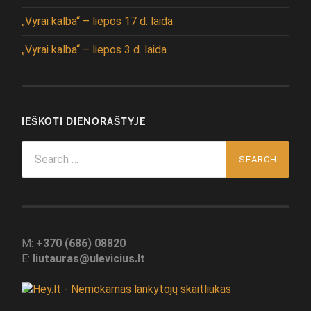
„Vyrai kalba“ – liepos 17 d. laida
„Vyrai kalba“ – liepos 3 d. laida
IEŠKOTI DIENORAŠTYJE
Search
for:
M:
+370 (686) 08820
E:
liutauras@ulevicius.lt