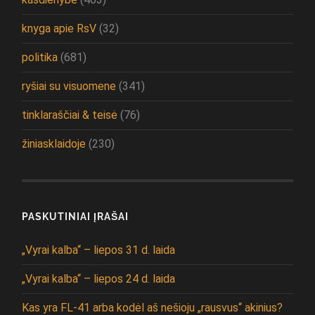
knyga apie RsV
(32)
politika
(681)
ryšiai su visuomene
(341)
tinklaraščiai & teisė
(76)
žiniasklaidoje
(230)
PASKUTINIAI ĮRAŠAI
„Vyrai kalba“ – liepos 31 d. laida
„Vyrai kalba“ – liepos 24 d. laida
Kas yra FL-41 arba kodėl aš nešioju „rausvus“ akinius?