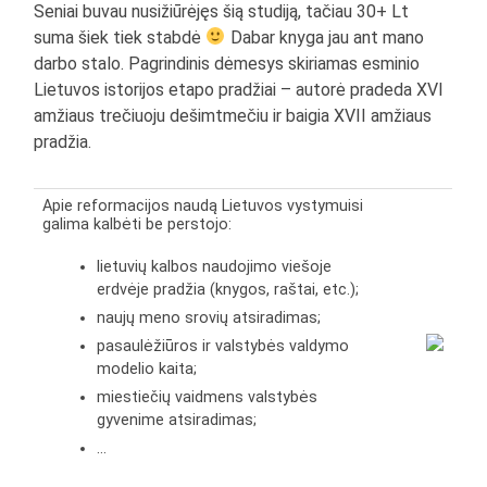
Seniai buvau nusižiūrėjęs šią studiją, tačiau 30+ Lt
suma šiek tiek stabdė
Dabar knyga jau ant mano
darbo stalo. Pagrindinis dėmesys skiriamas esminio
Lietuvos istorijos etapo pradžiai – autorė pradeda XVI
amžiaus trečiuoju dešimtmečiu ir baigia XVII amžiaus
pradžia.
Apie reformacijos naudą Lietuvos vystymuisi
galima kalbėti be perstojo:
lietuvių kalbos naudojimo viešoje
erdvėje pradžia (knygos, raštai, etc.);
naujų meno srovių atsiradimas;
pasaulėžiūros ir valstybės valdymo
modelio kaita;
miestiečių vaidmens valstybės
gyvenime atsiradimas;
…