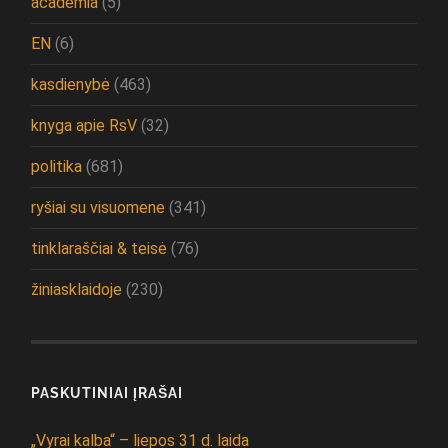
academia
(5)
EN
(6)
kasdienybė
(463)
knyga apie RsV
(32)
politika
(681)
ryšiai su visuomene
(341)
tinklaraščiai & teisė
(76)
žiniasklaidoje
(230)
PASKUTINIAI ĮRAŠAI
„Vyrai kalba“ – liepos 31 d. laida