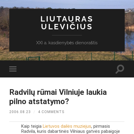
LIUTAURAS
ULEVIČIUS
XXI a. kasdienybės dienoraštis
Toggl
Toggle
search
mobile
field
menu
Radvilų rūmai Vilniuje laukia
pilno atstatymo?
2006.08.23
/
4 COMMENTS
Kaip teigia
Lietuvos dailės muziejus
, pirmasis
Radvila, kuris dabartinės Vilniaus gatvės pabaigoje