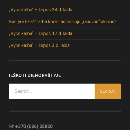
„Vyrai kalba“ – liepos 24 d. laida
Kas yra FL-41 arba kodėl aš nešioju „rausvus“ akinius?
„Vyrai kalba“ – liepos 17 d. laida
„Vyrai kalba“ – liepos 3 d. laida
IEŠKOTI DIENORAŠTYJE
Search
for:
M:
+370 (686) 08820