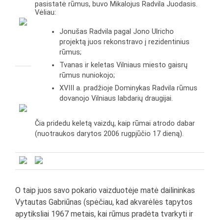
pasistatė rūmus, buvo Mikalojus Radvila Juodasis.
Vėliau:
Jonušas Radvila pagal Jono Ulricho
projektą juos rekonstravo į rezidentinius
rūmus;
Tvanas ir keletas Vilniaus miesto gaisrų
rūmus nuniokojo;
XVIII a. pradžioje Dominykas Radvila rūmus
dovanojo Vilniaus labdarių draugijai.
Čia pridedu keletą vaizdų, kaip rūmai atrodo dabar
(nuotraukos darytos 2006 rugpjūčio 17 dieną).
O taip juos savo pokario vaizduotėje matė dailininkas
Vytautas Gabriūnas (spėčiau, kad akvarėlės tapytos
apytiksliai 1967 metais, kai rūmus pradėta tvarkyti ir