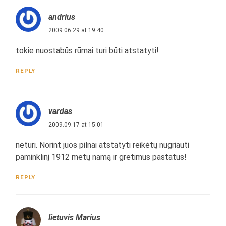
andrius
2009.06.29 at 19:40
tokie nuostabūs rūmai turi būti atstatyti!
REPLY
vardas
2009.09.17 at 15:01
neturi. Norint juos pilnai atstatyti reikėtų nugriauti
paminklinį 1912 metų namą ir gretimus pastatus!
REPLY
lietuvis Marius