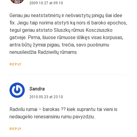
2009.10.27 at 09:10
Geriau jau neatstatinėtų ir nešvaistytų pinigų šiai idee
fix. Jeigu taip norima atstyti ką nors iš baroko epochos,
tegul geriau atstato Sluszkų rūmus Koscziuszko
gatvėje. Pirma, šiuose rūmuose išlikęs visas korpusas,
antra būtų žymiai pigiau, trečia, savo puošnumu
nenusileidžia Radziwillų rūmams.
REPLY
Sandra
2010.05.23 at 23:10
Radvilu rumai – barokas ?? kiek suprantu tai vieni is
nedaugelio renesansiniu rumu pavyzdziu..
REPLY