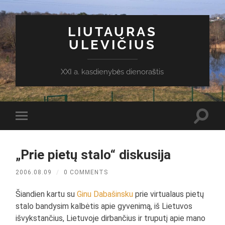
LIUTAURAS
ULEVIČIUS
XXI a. kasdienybės dienoraštis
Toggl
Toggle
search
mobile
field
menu
„Prie pietų stalo“ diskusija
2006.08.09
/
0 COMMENTS
Šiandien kartu su
Ginu Dabašinsku
prie virtualaus pietų
stalo bandysim kalbėtis apie gyvenimą, iš Lietuvos
išvykstančius, Lietuvoje dirbančius ir truputį apie mano