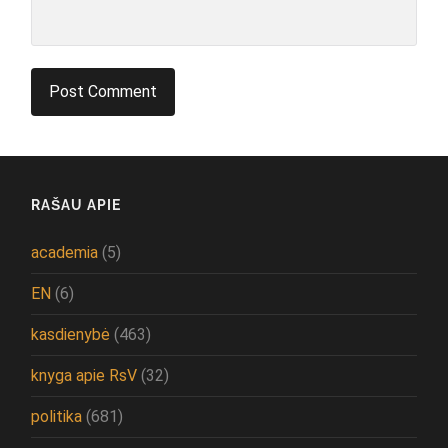
RAŠAU APIE
academia
(5)
EN
(6)
kasdienybė
(463)
knyga apie RsV
(32)
politika
(681)