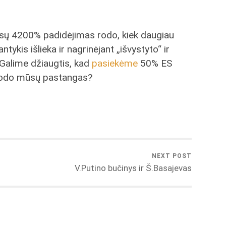
tiesų 4200% padidėjimas rodo, kiek daugiau
ykis išlieka ir nagrinėjant „išvystyto“ ir
Galime džiaugtis, kad
pasiekėme
50% ES
ų rodo mūsų pastangas?
NEXT POST
V.Putino bučinys ir Š.Basajevas