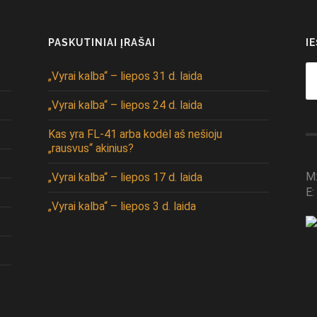
PASKUTINIAI ĮRAŠAI
I
Se
„Vyrai kalba“ – liepos 31 d. laida
fo
„Vyrai kalba“ – liepos 24 d. laida
Kas yra FL-41 arba kodėl aš nešioju
„rausvus“ akinius?
M
„Vyrai kalba“ – liepos 17 d. laida
E:
„Vyrai kalba“ – liepos 3 d. laida