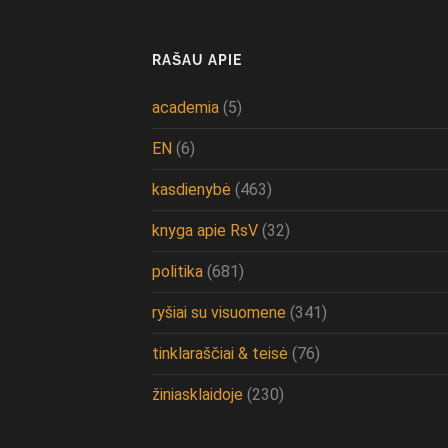
RAŠAU APIE
academia
(5)
EN
(6)
kasdienybė
(463)
knyga apie RsV
(32)
politika
(681)
ryšiai su visuomene
(341)
tinklaraščiai & teisė
(76)
žiniasklaidoje
(230)