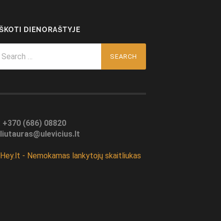
EŠKOTI DIENORAŠTYJE
arch
r:
:
+370 (686) 08820
liutauras@ulevicius.lt