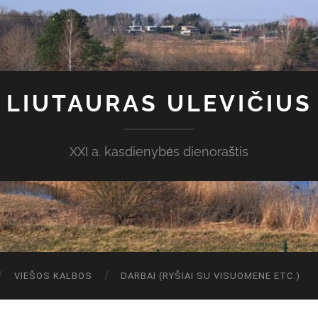
LIUTAURAS ULEVIČIUS
XXI a. kasdienybės dienoraštis
VIEŠOS KALBOS
DARBAI (RYŠIAI SU VISUOMENE ETC.)