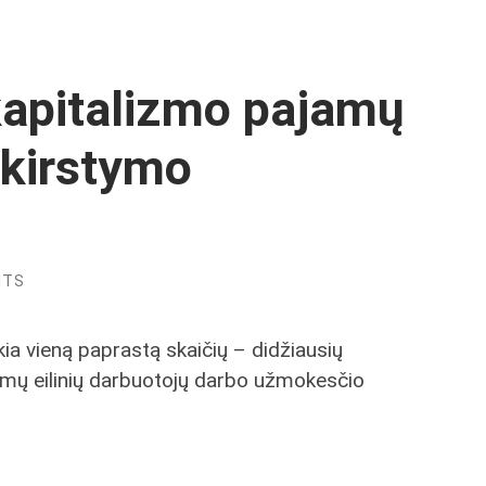
kapitalizmo pajamų
skirstymo
NTS
ia vieną paprastą skaičių – didžiausių
domų eilinių darbuotojų darbo užmokesčio