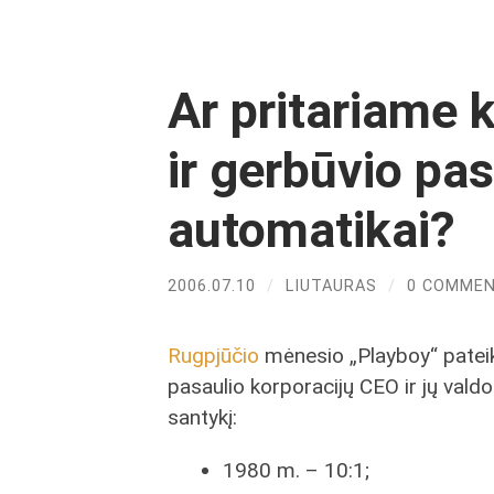
Ar pritariame 
ir gerbūvio pa
automatikai?
2006.07.10
/
LIUTAURAS
/
0 COMME
Rugpjūčio
mėnesio „Playboy“ pateik
pasaulio korporacijų CEO ir jų val
santykį:
1980 m. – 10:1;