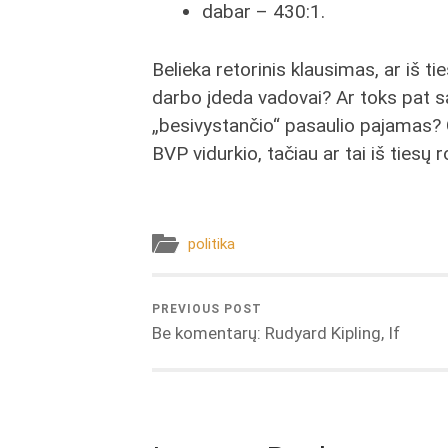
dabar – 430:1.
Belieka retorinis klausimas, ar iš 
darbo įdeda vadovai? Ar toks pat sant
„besivystančio“ pasaulio pajamas? 
BVP vidurkio, tačiau ar tai iš ties
politika
PREVIOUS POST
Be komentarų: Rudyard Kipling, If