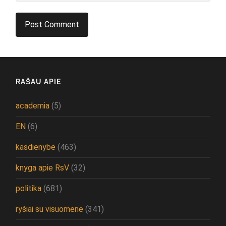
RAŠAU APIE
academia
(5)
EN
(6)
kasdienybė
(463)
knyga apie RsV
(32)
politika
(681)
ryšiai su visuomene
(341)