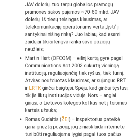
JAV dolerių, tuo tarpu globalios pramogų
pramonės šakos pajamos ~70-80 mlrd. JAV
dolerių. Iš tiesų teisingas klausimas, ar
telekomunikacijų operatoriams verta „lįsti“ į
santykinai nišinę rinką? Juo labiau, kad esami
žaidėjai tikrai lengva ranka savo pozicijų
neužleis;
Martin Hart (OFCOM) – eilinį kartą gyrė pagal
Communications Act 2003 sukurtą vieningą
instituciją, reguliuojančią tiek ryšius, tiek turinį.
Atviras neužduotas klausimas, ar sujungus RRT
ir
LRTK
ginčai baigtųsi. Spėju, kad ginčai tęstusi,
tik jie liktų institucijos viduje. Nors – anglai
giriasi, o Lietuvos kolegos kol kas net į teismus
kartais užsuka;
Romas Gudaitis (
ŽEI
) – inspektorius pateikė
gana griežtą poziciją, jog žiniasklaida internete
turi būti reguliuojama lygiai pagal tuos pačius