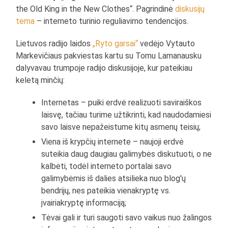
the Old King in the New Clothes“. Pagrindinė
diskusijų
tema
– interneto turinio reguliavimo tendencijos.
Lietuvos radijo laidos
„Ryto garsai“
vedėjo Vytauto
Markevičiaus pakviestas kartu su Tomu Lamanausku
dalyvavau trumpoje radijo diskusijoje, kur pateikiau
keletą minčių:
Internetas – puiki erdvė realizuoti saviraiškos
laisvę, tačiau turime užtikrinti, kad naudodamiesi
savo laisve nepažeistume kitų asmenų teisių;
Viena iš krypčių internete – naujoji erdvė
suteikia daug daugiau galimybės diskutuoti, o ne
kalbėti, todėl interneto portalai savo
galimybėmis iš dalies atsilieka nuo blog'ų
bendrijų, nes pateikia vienakryptę vs.
įvairiakryptę informaciją;
Tėvai gali ir turi saugoti savo vaikus nuo žalingos