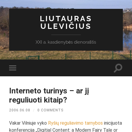
LIUTAURAS
ULEVIČIUS
XXI a. kasdienybės dienoraštis
Toggl
Toggle
search
mobile
field
menu
Interneto turinys – ar jį
reguliuoti kitaip?
2006.06.08
/
0 COMMENTS
Vakar Vilniuje vyko
Ryšių reguliavimo tarnybos
inicijuota
konferencija „Digitial Content: a Modern Fairy Tale or