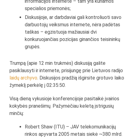
informacijos internete – tam yra kuriamos
specialios priemonės;
Diskusijoje, ar darbdaviai gali kontroliuoti savo
darbuotojų veiksmus internete, nėra padėtas
taškas – egzistuoja mažiausiai dvi
konkuruojančias pozicijas ginančios teisininkų
grupės.
Trumpą (apie 12 min trukmės) diskusiją galite
pasiklausyti ir internete, prisijungę prie Lietuvos radijo
laidų archyvo
. Diskusijos pradžią išgirsite grotuvo laiko
žymeklį perkėlę į 02:35:50.
Visą dieną vykusioje konferencijoje pasitaikė įvairios
kokybės pranešimų. Pažymėčiau keletą įstrigusių
minčių:
Robert Shaw (ITU) – JAV telekomunikacijų
rinkos apyvarta 2005 metais siekė ~380 mlrd.