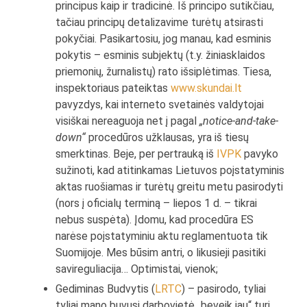
principus kaip ir tradicinė. Iš principo sutikčiau,
tačiau principų detalizavime turėtų atsirasti
pokyčiai. Pasikartosiu, jog manau, kad esminis
pokytis – esminis subjektų (t.y. žiniasklaidos
priemonių, žurnalistų) rato išsiplėtimas. Tiesa,
inspektoriaus pateiktas
www.skundai.lt
pavyzdys, kai interneto svetainės valdytojai
visiškai nereaguoja net į pagal
„notice-and-take-
down“
procedūros užklausas, yra iš tiesų
smerktinas. Beje, per pertrauką iš
IVPK
pavyko
sužinoti, kad atitinkamas Lietuvos poįstatyminis
aktas ruošiamas ir turėtų greitu metu pasirodyti
(nors į oficialų terminą – liepos 1 d. – tikrai
nebus suspėta). Įdomu, kad procedūra ES
narėse poįstatyminiu aktu reglamentuota tik
Suomijoje. Mes būsim antri, o likusieji pasitiki
savireguliacija… Optimistai, vienok;
Gediminas Budvytis (
LRTC
) – pasirodo, tyliai
tyliai mano buvusi darbovietė „beveik jau“ turi