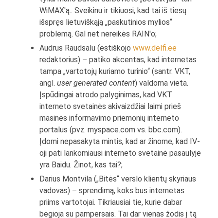
WiMAX'ą.. Sveikinu ir tikiuosi, kad tai iš tiesų
išspręs lietuviškąją „paskutinios mylios“
problemą. Gal net nereikės RAIN'o;
Audrus Raudsalu (estiškojo
www.delfi.ee
redaktorius) – patiko akcentas, kad internetas
tampa „vartotojų kuriamo turinio“ (santr. VKT,
angl.
user generated content
) valdoma vieta.
Įspūdingai atrodo palyginimas, kad VKT
interneto svetainės akivaizdžiai laimi prieš
masinės informavimo priemonių interneto
portalus (pvz. myspace.com vs. bbc.com).
Įdomi nepasakyta mintis, kad ar žinome, kad IV-
oji pati lankomiausi interneto svetainė pasaulyje
yra Baidu. Žinot, kas tai?;
Darius Montvila („Bitės“ verslo klientų skyriaus
vadovas) – sprendimą, koks bus internetas
priims vartotojai. Tikriausiai tie, kurie dabar
bėgioja su pampersais. Tai dar vienas žodis į tą