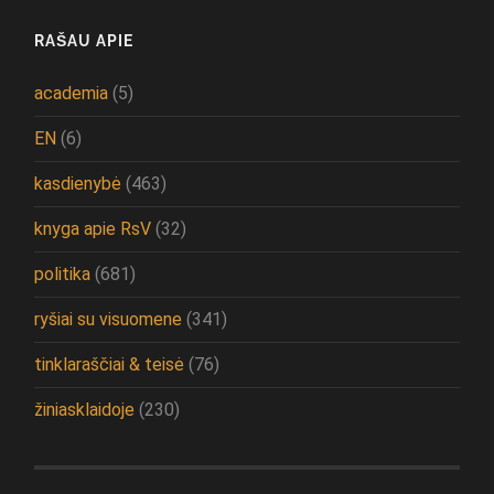
RAŠAU APIE
academia
(5)
EN
(6)
kasdienybė
(463)
knyga apie RsV
(32)
politika
(681)
ryšiai su visuomene
(341)
tinklaraščiai & teisė
(76)
žiniasklaidoje
(230)