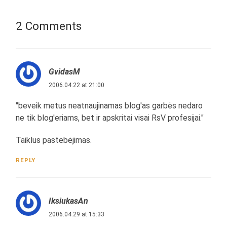
2 Comments
GvidasM
2006.04.22 at 21:00
"beveik metus neatnaujinamas blog'as garbės nedaro
ne tik blog'eriams, bet ir apskritai visai RsV profesijai."
Taiklus pastebėjimas.
REPLY
IksiukasAn
2006.04.29 at 15:33