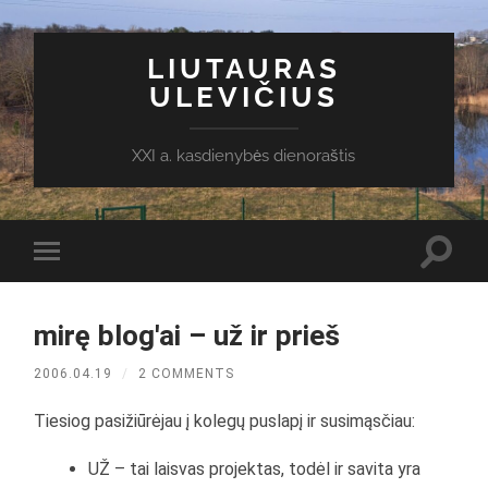
LIUTAURAS
ULEVIČIUS
XXI a. kasdienybės dienoraštis
Toggl
Toggle
search
mobile
field
menu
mirę blog'ai – už ir prieš
2006.04.19
/
2 COMMENTS
Tiesiog pasižiūrėjau į kolegų puslapį ir susimąsčiau:
UŽ – tai laisvas projektas, todėl ir savita yra