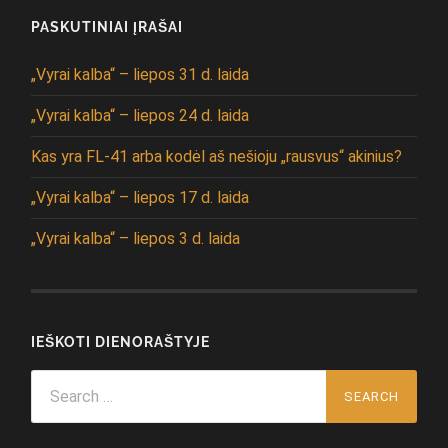
PASKUTINIAI ĮRAŠAI
„Vyrai kalba“ – liepos 31 d. laida
„Vyrai kalba“ – liepos 24 d. laida
Kas yra FL-41 arba kodėl aš nešioju „rausvus“ akinius?
„Vyrai kalba“ – liepos 17 d. laida
„Vyrai kalba“ – liepos 3 d. laida
IEŠKOTI DIENORAŠTYJE
Search
for: