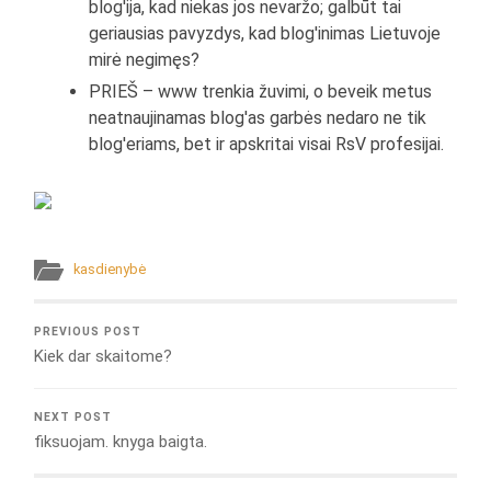
blog'ija, kad niekas jos nevaržo; galbūt tai
geriausias pavyzdys, kad blog'inimas Lietuvoje
mirė negimęs?
PRIEŠ – www trenkia žuvimi, o beveik metus
neatnaujinamas blog'as garbės nedaro ne tik
blog'eriams, bet ir apskritai visai RsV profesijai.
kasdienybė
PREVIOUS POST
Kiek dar skaitome?
NEXT POST
fiksuojam. knyga baigta.