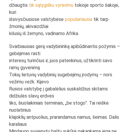
džiaugtis
tik sąlygišku vyravimu
tokioje sporto šakoje,
kuri
išsivysčiusiose valstybėse
populiariausia
tik tarp
žmonių, akivaizdžiai
kilusių iš žemyno, vadinamo Afrika.
Svarbiausias gerą vadybininką apibūdinantis požymis –
gebėjimas rasti
interesų turinčius ir, juos patenkinus, užtikrinti savo
ramų gyvenimą.
Tokių lietuvių vadybinių sugebėjimų įrodymų – nors
vežimu vežk. Kijevo
Rusios valstybę į gabalėlius suskaldžius skitams
didžiulės slavų erdvės
liko, šiuolaikiniais terminais, „be stogo”. Tai reiškė
nuolatinius
klajoklių antpuolius, prarandamus namus, šeimas. Dalis
karaliaus
Mindaugo suvienytų baltų sukūrė pakankamą jėgą ne