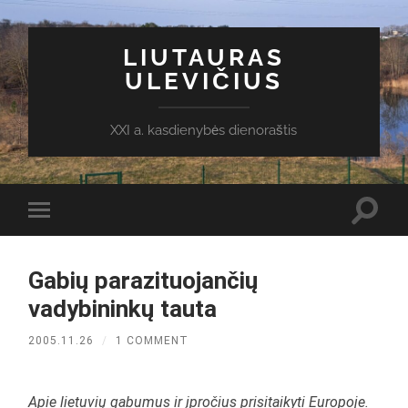
LIUTAURAS
ULEVIČIUS
XXI a. kasdienybės dienoraštis
Toggl
Toggle
search
mobile
field
menu
Gabių parazituojančių
vadybininkų tauta
2005.11.26
/
1 COMMENT
Apie lietuvių gabumus ir įpročius prisitaikyti Europoje.