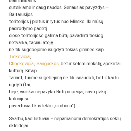
šeimininkams
suteikiame ir daug naudos. Geriausias pavyzdys –
Baltarusijos
teritorijos į pietus ir rytus nuo Minsko. Iki mūsų
pasirodymo padėtį
šiose teritorijose galima būtų pavadinti tiesiog
netvarka, tačiau atėję
ne tik sugebėjome išugdyti tokias gimines kaip
Tiškevičiai
,
Chodkevičiai
,
Sanguškos
, bet ir kėlėm mokslą, apskritai
kultūrą. Kitaip
tariant, turime sugebėjimą ne tik išnaudoti, bet ir kartu
ugdyti (tai,
beje, visiškai nepavyko Britų imperijai, savo įtaką
kolonijose
pavertusia tik išteklių „siurbimu”).
Svarbu, kad lietuviai – nepamainomi demokratijos sėklų
skleidėjai.