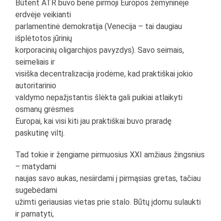
Būtent ATR buvo bene pirmoji Europos žemyninėje
erdvėje veikianti
parlamentinė demokratija (Venecija – tai daugiau
išplėtotos jūrinių
korporacinių oligarchijos pavyzdys). Savo seimais,
seimeliais ir
visiška decentralizacija įrodėme, kad praktiškai jokio
autoritarinio
valdymo nepažįstantis šlėkta gali puikiai atlaikyti
osmanų grėsmes
Europai, kai visi kiti jau praktiškai buvo praradę
paskutinę viltį.
Tad tokie ir žengiame pirmuosius XXI amžiaus žingsnius
– matydami
naujas savo aukas, nesiirdami į pirmąsias gretas, tačiau
sugebėdami
užimti geriausias vietas prie stalo. Būtų įdomu sulaukti
ir pamatyti,