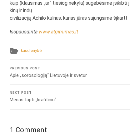
kaip (klausimas „ar” tiesiog nekyla) sugebėsime įsikibti į
kinų ir indų
civilizacijų Achilo kulnus, kurias jūras sujungsime šįkart!
Išspausdinta
www.atgimimas.lt
kasdienybė
PREVIOUS POST
Apie „sorosologiją“ Lietuvoje ir svetur
NEXT POST
Menas tapti „kraštiniu“
1 Comment