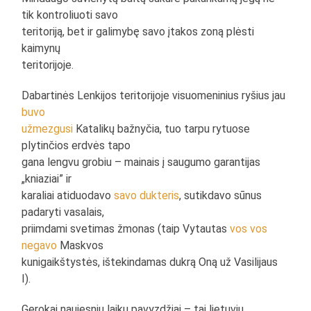
tik kontroliuoti savo
teritoriją, bet ir galimybę savo įtakos zoną plėsti
kaimynų
teritorijoje.
Dabartinės Lenkijos teritorijoje visuomeninius ryšius jau
buvo
užmezgusi
Katalikų bažnyčia, tuo tarpu rytuose
plytinčios erdvės tapo
gana lengvu grobiu – mainais į saugumo garantijas
„kniaziai” ir
karaliai atiduodavo
savo dukteris
, sutikdavo sūnus
padaryti vasalais,
priimdami svetimas žmonas (taip Vytautas
vos vos
negavo
Maskvos
kunigaikštystės, ištekindamas dukrą Oną už Vasilijaus
I).
Gerokai naujesnių laikų pavyzdžiai – tai lietuvių