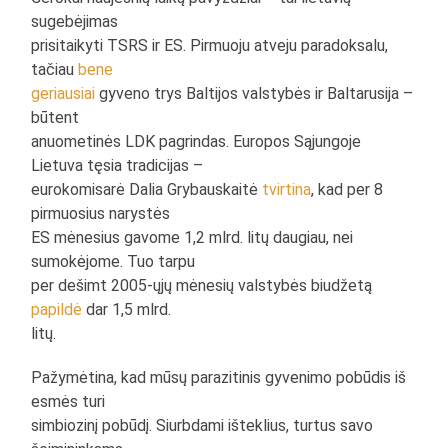
sugebėjimas
prisitaikyti TSRS ir ES. Pirmuoju atveju paradoksalu,
tačiau
bene
geriausiai
gyveno trys Baltijos valstybės ir Baltarusija –
būtent
anuometinės LDK pagrindas. Europos Sąjungoje
Lietuva tęsia tradicijas –
eurokomisarė Dalia Grybauskaitė
tvirtina
, kad per 8
pirmuosius narystės
ES mėnesius gavome 1,2 mlrd. litų daugiau, nei
sumokėjome. Tuo tarpu
per dešimt 2005-ųjų mėnesių valstybės biudžetą
papildė
dar 1,5 mlrd.
litų.
Pažymėtina, kad mūsų parazitinis gyvenimo pobūdis iš
esmės turi
simbiozinį pobūdį. Siurbdami išteklius, turtus savo