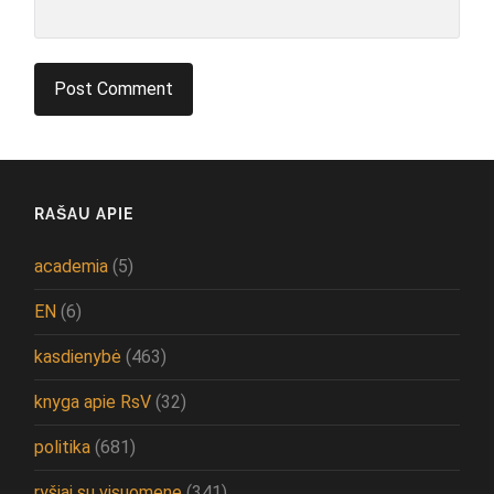
RAŠAU APIE
academia
(5)
EN
(6)
kasdienybė
(463)
knyga apie RsV
(32)
politika
(681)
ryšiai su visuomene
(341)