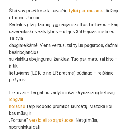
Štai vos prieš keletą savaičių
tyliai
paminėjome
didžiojo
etmono Jonušo
Radvilos į tarptautinį lygį naujai iškeltos Lietuvos – kaip
savarankiškos valstybės – idėjos 350–ąsias metines.
Ta tyla
daugiareikšmė. Viena vertus, tai tylus pagarbos, dažnai
besiribojančios
su visišku abejingumu, ženklas. Tuo pat metu tai kito –
ir tik
lietuviams (LDK, o ne LR prasme) būdingo – reiškinio
požymis.
Lietuviai – tai gabūs vadybininkai. Grynakraujų lietuvių
lengvai
nerasite
tarp Nobelio premijos laureatų. Mažoka kol
kas mūsų ir
„Fortune”
verslo elito sąrašuose
. Netgi mūsų
sportininkai gali