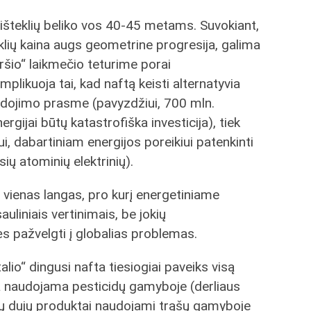
išteklių beliko vos 40-45 metams. Suvokiant,
klių kaina augs geometrine progresija, galima
iršio“ laikmečio teturime porai
likuoja tai, kad naftą keisti alternatyvia
udojimo prasme (pavyzdžiui, 700 mln.
rgijai būtų katastrofiška investicija), tiek
, dabartiniam energijos poreikiui patenkinti
ių atominių elektrinių).
 vienas langas, pro kurį energetiniame
sauliniais vertinimais, be jokių
ės pažvelgti į globalias problemas.
lio“ dingusi nafta tiesiogiai paveiks visą
 naudojama pesticidų gamyboje (derliaus
nių dujų produktai naudojami trąšų gamyboje