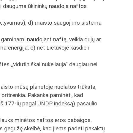
ti dauguma ūkininkų naudoja naftos
tyvumas); d) maisto saugojimo sistema
e gaminami naudojant naftą, veikia dujų ar
a energija; e) net Lietuvoje kasdien
kštės „vidutiniškai nukeliauja“ daugiau nei
maisto mūsų planetoje nuolatos trūksta,
o pritrenkia. Pakanka paminėti, kad
i iš 177-ių pagal UNDP indeksą) pasaulio
 sulauks minėtos naftos eros pabaigos.
as gegužę skelbė, kad jiems padėti pakaktų