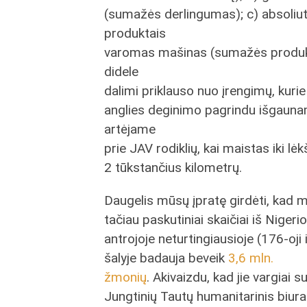
(sumažės derlingumas); c) absoliu
produktais
varomas mašinas (sumažės produk
didele
dalimi priklauso nuo įrengimų, kuri
anglies deginimo pagrindu išgaunam
artėjame
prie JAV rodiklių, kai maistas iki lė
2 tūkstančius kilometrų.
Daugelis mūsų įpratę girdėti, kad 
tačiau paskutiniai skaičiai iš Nigeri
antrojoje neturtingiausioje (176-oj
šalyje badauja beveik
3,6 mln.
žmonių
. Akivaizdu, kad jie vargiai
Jungtinių Tautų humanitarinis biur