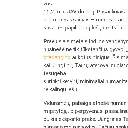
vos
16,2 mln. JAV dolerių. Pasauliniais
pramonės skaičiais – mėnesio ar di
savaites papildomų lėšų neatsirado
Praėjusiais metais Indijos vanden
nusinešė ne tik tūkstančius gyvybių, 
pradangino
aukotus pinigus. Šis m
kai Jungtinių Tautų atstovai nuola
tesugeba
surinkti ketvirtį minimaliai humanit
reikalingų lėšų.
Viduramžių pabaiga atnešė humanizm
mąstytojų, o pergyvenusi pasauliniu
puikia eksporto preke. Jungtinės T
humanizmo pavyzdys. Tačiau senkant