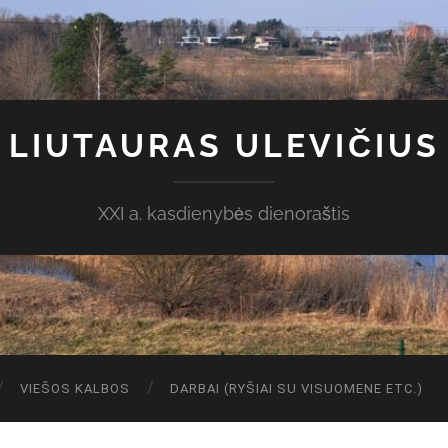
LIUTAURAS ULEVIČIUS
XXI a. kasdienybės dienoraštis
VIEŠOS KALBOS
DARBAI (RYŠIAI SU VISUOMENE ETC.)