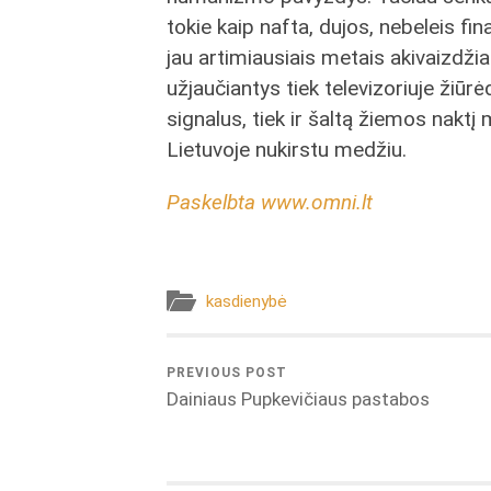
tokie kaip nafta, dujos, nebeleis fin
jau artimiausiais metais akivaizdži
užjaučiantys tiek televizoriuje ži
signalus, tiek ir šaltą žiemos naktį
Lietuvoje nukirstu medžiu.
Paskelbta www.omni.lt
kasdienybė
PREVIOUS POST
Dainiaus Pupkevičiaus pastabos