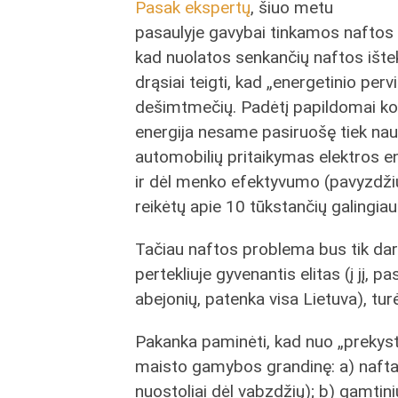
Pasak ekspertų
, šiuo metu
pasaulyje gavybai tinkamos naftos 
kad nuolatos senkančių naftos ište
drąsiai teigti, kad „energetinio perv
dešimtmečių. Padėtį papildomai komp
energija nesame pasiruošę tiek na
automobilių pritaikymas elektros ene
ir dėl menko efektyvumo (pavyzdžiui
reikėtų apie 10 tūkstančių galingiaus
Tačiau naftos problema bus tik dar
pertekliuje gyvenantis elitas (į jį, pa
abejonių, patenka visa Lietuva), tur
Pakanka paminėti, kad nuo „prekysta
maisto gamybos grandinę: a) nafta
nuostoliai dėl vabzdžių); b) gamti