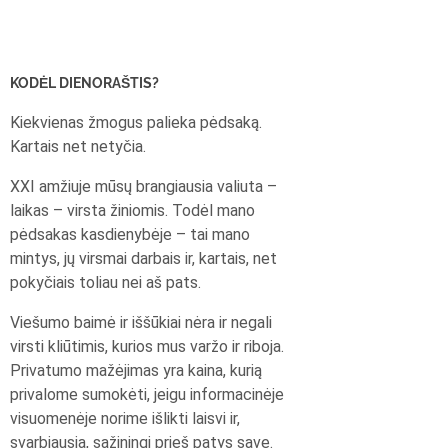
KODĖL DIENORAŠTIS?
Kiekvienas žmogus palieka pėdsaką.
Kartais net netyčia.
XXI amžiuje mūsų brangiausia valiuta –
laikas – virsta žiniomis. Todėl mano
pėdsakas kasdienybėje – tai mano
mintys, jų virsmai darbais ir, kartais, net
pokyčiais toliau nei aš pats.
Viešumo baimė ir iššūkiai nėra ir negali
virsti kliūtimis, kurios mus varžo ir riboja.
Privatumo mažėjimas yra kaina, kurią
privalome sumokėti, jeigu informacinėje
visuomenėje norime išlikti laisvi ir,
svarbiausia, sąžiningi prieš patys save.