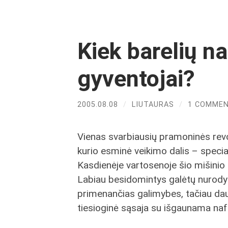
Kiek barelių na
gyventojai?
2005.08.08
/
LIUTAURAS
/
1 COMME
Vienas svarbiausių pramoninės revo
kurio esminė veikimo dalis – specia
Kasdienėje vartosenoje šio mišinio 
Labiau besidomintys galėtų nurodyt
primenančias galimybes, tačiau dau
tiesioginė sąsaja su išgaunama naf