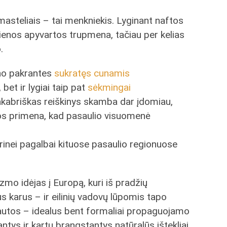
 masteliais – tai menkniekis. Lyginant naftos
enos apyvartos trupmena, tačiau per kelias
.
yno pakrantes
sukratęs cunamis
bet ir lygiai taip pat
sėkmingai
akabriškas reiškinys skamba dar įdomiau,
tos primena, kad pasaulio visuomenė
arinei pagalbai kituose pasaulio regionuose
o idėjas į Europą, kuri iš pradžių
s karus – ir eilinių vadovų lūpomis tapo
autos – idealus bent formaliai propaguojamo
ys ir kartu brangstantys natūralūs ištekliai,