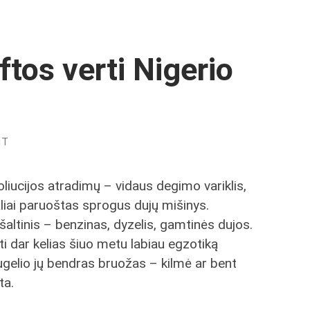
ftos verti Nigerio
NT
liucijos atradimų – vidaus degimo variklis,
liai paruoštas sprogus dujų mišinys.
šaltinis – benzinas, dyzelis, gamtinės dujos.
i dar kelias šiuo metu labiau egzotiką
gelio jų bendras bruožas – kilmė ar bent
ta.