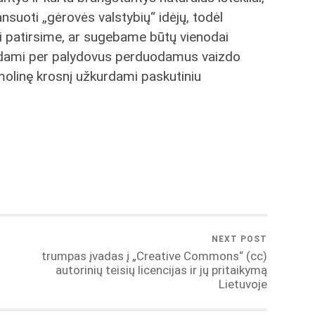
ansuoti „gėrovės valstybių“ idėjų, todėl
ai patirsime, ar sugebame būtų vienodai
ūrėdami per palydovus perduodamus vaizdo
 molinę krosnį užkurdami paskutiniu
NEXT POST
trumpas įvadas į „Creative Commons“ (cc)
autorinių teisių licencijas ir jų pritaikymą
Lietuvoje