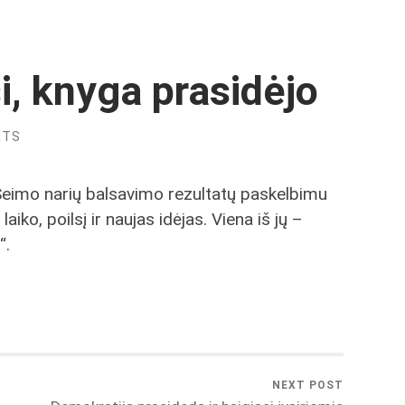
i, knyga prasidėjo
NTS
Seimo narių balsavimo rezultatų paskelbimu
aiko, poilsį ir naujas idėjas. Viena iš jų –
“.
NEXT POST