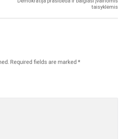
Demokratija prasideda ir baigiasi įvairiomis
taisyklėmis
hed.
Required fields are marked
*