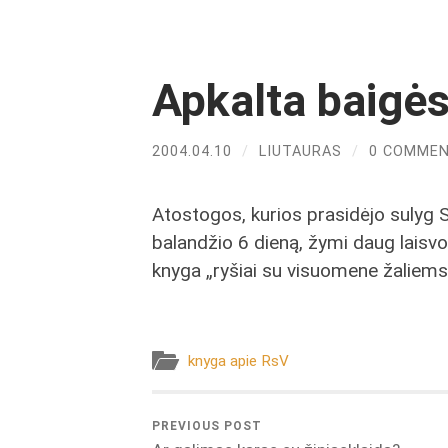
Apkalta baigės
2004.04.10
/
LIUTAURAS
/
0 COMME
Atostogos, kurios prasidėjo sulyg 
balandžio 6 dieną, žymi daug laisvo l
knyga „ryšiai su visuomene žaliems
knyga apie RsV
PREVIOUS POST