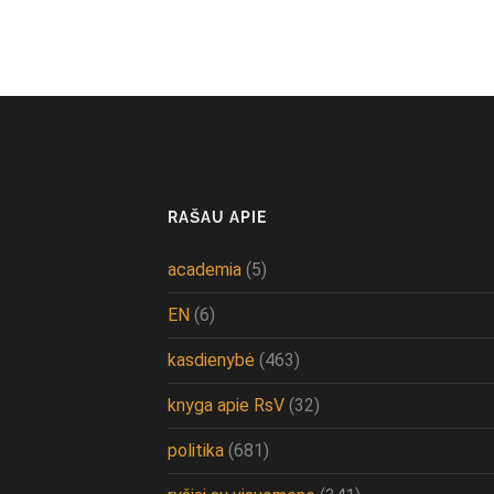
RAŠAU APIE
academia
(5)
EN
(6)
kasdienybė
(463)
knyga apie RsV
(32)
politika
(681)