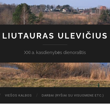
LIUTAURAS ULEVIČIUS
XXI a. kasdienybės dienoraštis
VIEŠOS KALBOS
DARBAI (RYŠIAI SU VISUOMENE ETC.)