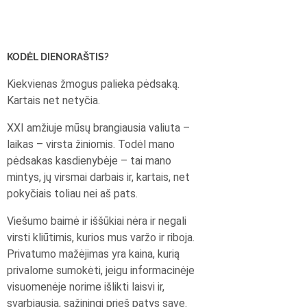
KODĖL DIENORAŠTIS?
Kiekvienas žmogus palieka pėdsaką.
Kartais net netyčia.
XXI amžiuje mūsų brangiausia valiuta –
laikas – virsta žiniomis. Todėl mano
pėdsakas kasdienybėje – tai mano
mintys, jų virsmai darbais ir, kartais, net
pokyčiais toliau nei aš pats.
Viešumo baimė ir iššūkiai nėra ir negali
virsti kliūtimis, kurios mus varžo ir riboja.
Privatumo mažėjimas yra kaina, kurią
privalome sumokėti, jeigu informacinėje
visuomenėje norime išlikti laisvi ir,
svarbiausia, sąžiningi prieš patys save.