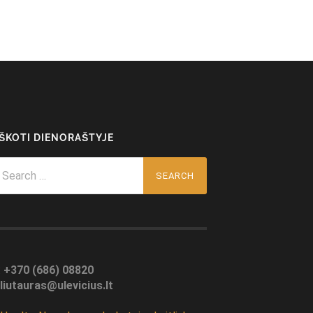
EŠKOTI DIENORAŠTYJE
arch
r:
:
+370 (686) 08820
liutauras@ulevicius.lt