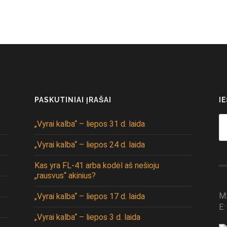
PASKUTINIAI ĮRAŠAI
I
Se
„Vyrai kalba“ – liepos 31 d. laida
fo
„Vyrai kalba“ – liepos 24 d. laida
Kas yra FL-41 arba kodėl aš nešioju
„rausvus“ akinius?
M
„Vyrai kalba“ – liepos 17 d. laida
E:
„Vyrai kalba“ – liepos 3 d. laida