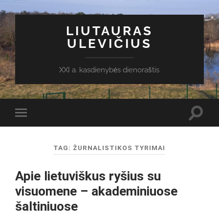
LIUTAURAS
ULEVIČIUS
XXI a. kasdienybės dienoraštis
Toggl
Toggle
search
mobile
field
menu
TAG:
ŽURNALISTIKOS TYRIMAI
Apie lietuviškus ryšius su
visuomene – akademiniuose
šaltiniuose