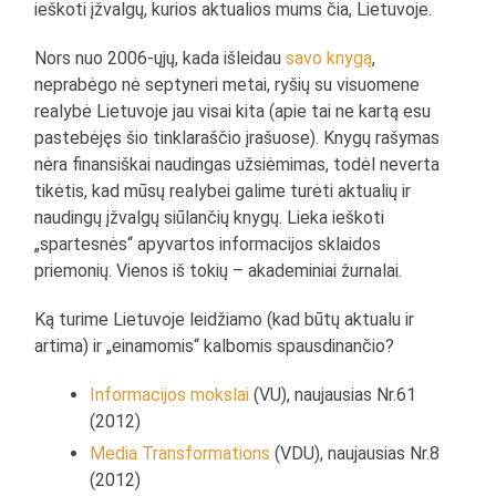
ieškoti įžvalgų, kurios aktualios mums čia, Lietuvoje.
Nors nuo 2006-ųjų, kada išleidau
savo knygą
,
neprabėgo nė septyneri metai, ryšių su visuomene
realybė Lietuvoje jau visai kita (apie tai ne kartą esu
pastebėjęs šio tinklaraščio įrašuose). Knygų rašymas
nėra finansiškai naudingas užsiėmimas, todėl neverta
tikėtis, kad mūsų realybei galime turėti aktualių ir
naudingų įžvalgų siūlančių knygų. Lieka ieškoti
„spartesnės“ apyvartos informacijos sklaidos
priemonių. Vienos iš tokių – akademiniai žurnalai.
Ką turime Lietuvoje leidžiamo (kad būtų aktualu ir
artima) ir „einamomis“ kalbomis spausdinančio?
Informacijos mokslai
(VU), naujausias Nr.61
(2012)
Media Transformations
(VDU), naujausias Nr.8
(2012)