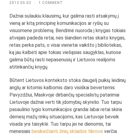
2013.05.02
/
1 COMMENT
Dažnai sulaukiu klausimų, kur galima rasti atsakymų į
vieną ar kitą principinę komunikacijos ar ryšių su
visuomene problemą. Bendrinė nuoroda į knygas tokiais
atvejais padeda retai, nes šiandien retas skaito knygas,
retas perka pats, o visai vienetai vaikšto į bibliotekas,
ką jau kalbėti apie tokias viešąsias saugyklas, kuriose
galima būtų rasti nepasenusių ir Lietuvos realijoms
atitinkančių knygų.
Būtent Lietuvos konteksto stoka daugelį puikių leidinių
anglų ar kitomis kalbomis daro visiškai bevertėmis.
Pavyzdžiui, Maskvoje dirbančių specialistų patarimai
Lietuvoje dažnai verti tik įdomybių skyrelio. Tuo tarpu
pasaulinio lygio komunikacijos grandai labai retai skiria
dėmesį mažų rinkų situacijoms, kas Lietuvoje beveik
visada yra taisyklė. Tuo tarpu jei ne dienomis, tai
mėnesiais
besikeičianti žinių sklaidos tikrovė
verčia