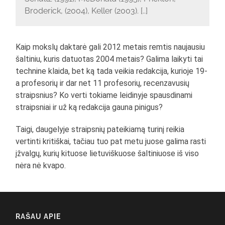
Broderick, (2004), Keller (2003). [..]
Kaip mokslų daktarė gali 2012 metais remtis naujausiu
šaltiniu, kuris datuotas 2004 metais? Galima laikyti tai
technine klaida, bet ką tada veikia redakcija, kurioje 19-
a profesorių ir dar net 11 profesorių, recenzavusių
straipsnius? Ko verti tokiame leidinyje spausdinami
straipsniai ir už ką redakcija gauna pinigus?
Taigi, daugelyje straipsnių pateikiamą turinį reikia
vertinti kritiškai, tačiau tuo pat metu juose galima rasti
įžvalgų, kurių kituose lietuviškuose šaltiniuose iš viso
nėra nė kvapo.
RAŠAU APIE