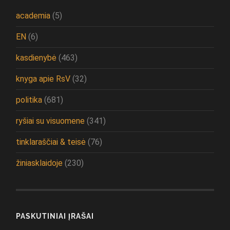
academia
(5)
EN
(6)
kasdienybė
(463)
knyga apie RsV
(32)
politika
(681)
ryšiai su visuomene
(341)
tinklaraščiai & teisė
(76)
žiniasklaidoje
(230)
PASKUTINIAI ĮRAŠAI