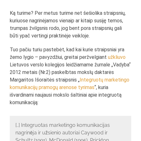
Ką turime? Per metus turime net šešiolika straipsnių,
kuriuose nagrinėjamos vienaip ar kitaip susiję temos,
trumpas žvilgsnis rodo, jog bent pora straipsnių gali
būti ypač vertingi praktinėje veikloje.
Tuo pačiu turiu pastebėt, kad kai kurie straipsniai yra
žemo lygio – pavyzdžiui, greitai peržvelgiant
užkliuvo
Lietuvos verslo kolegijos leidžiamame žurnale „Vadyba“
2012 metais (Nr.2) paskelbtas mokslų daktarės
Margaritos Išoraitės straipsnis „
Integruotų marketingo
komunikacijų pramogų arenose tyrimas
“, kuria
išvardinami naujausi mokslo šaltiniai apie integruotą
komunikaciją:
[..] Integruotas marketingo komunikacijas
nagrinėja ir užsienio autoriai Caywood ir
Schultz (1991), McDonald (1995), Prickton,