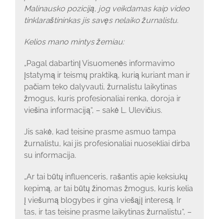
Malinausko poziciją, jog veikdamas kaip video
tinklaraštininkas jis savęs nelaiko žurnalistu.
Kelios mano mintys žemiau:
„Pagal dabartinį Visuomenės informavimo
įstatymą ir teismų praktiką, kurią kuriant man ir
pačiam teko dalyvauti, žurnalistu laikytinas
žmogus, kuris profesionaliai renka, doroja ir
viešina informaciją“, – sakė L. Ulevičius.
Jis sakė, kad teisine prasme asmuo tampa
žurnalistu, kai jis profesionaliai nuosekliai dirba
su informacija.
„Ar tai būtų influenceris, rašantis apie keksiukų
kepimą, ar tai būtų žinomas žmogus, kuris kelia
į viešumą blogybes ir gina viešąjį interesą. Ir
tas, ir tas teisine prasme laikytinas žurnalistu“, –