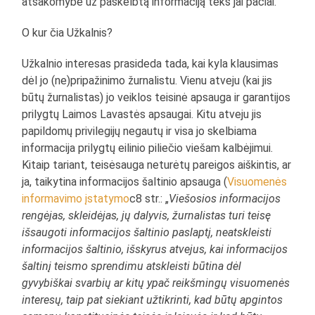
atsakomybė už paskelbtą informaciją teks jai pačiai.
O kur čia Užkalnis?
Užkalnio interesas prasideda tada, kai kyla klausimas
dėl jo (ne)pripažinimo žurnalistu. Vienu atveju (kai jis
būtų žurnalistas) jo veiklos teisinė apsauga ir garantijos
prilygtų Laimos Lavastės apsaugai. Kitu atveju jis
papildomų privilegijų negautų ir visa jo skelbiama
informacija prilygtų eilinio piliečio viešam kalbėjimui.
Kitaip tariant, teisėsauga neturėtų pareigos aiškintis, ar
ja, taikytina informacijos šaltinio apsauga (
Visuomenės
informavimo įstatymo
c8 str.: „
Viešosios informacijos
rengėjas, skleidėjas, jų dalyvis, žurnalistas turi teisę
išsaugoti informacijos šaltinio paslaptį, neatskleisti
informacijos šaltinio, išskyrus atvejus, kai informacijos
šaltinį teismo sprendimu atskleisti būtina dėl
gyvybiškai svarbių ar kitų ypač reikšmingų visuomenės
interesų, taip pat siekiant užtikrinti, kad būtų apgintos