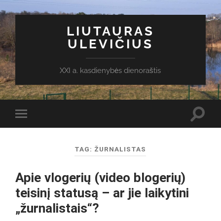
LIUTAURAS
ULEVIČIUS
XXI a. kasdienybės dienoraštis
Toggl
Toggle
search
mobile
field
menu
TAG:
ŽURNALISTAS
Apie vlogerių (video blogerių)
teisinį statusą – ar jie laikytini
„žurnalistais“?