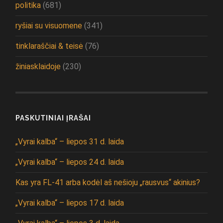
politika
(681)
ryšiai su visuomene
(341)
tinklaraščiai & teisė
(76)
žiniasklaidoje
(230)
PASKUTINIAI ĮRAŠAI
„Vyrai kalba“ – liepos 31 d. laida
„Vyrai kalba“ – liepos 24 d. laida
Kas yra FL-41 arba kodėl aš nešioju „rausvus“ akinius?
„Vyrai kalba“ – liepos 17 d. laida