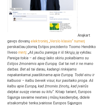
Anąkart
gavęs dovanų
elektroninį „Verslo klasės“ numerį
perskaičiau įdomią Estijos prezidento Toomo Hendriko
Ilveso
mintį
: „
Aš jaučiu pareigą ir iš tikrųjų ją vykdau.
Pareiga tokia – aš daug laiko skiriu pokalbiams su
Estijos žmonėmis apie Europą. Gal tai net ir ne mano
darbas. Bet aš tai darau, kadangi rinkėjams
nepakankamai paaiškinama apie Europą. Todėl einu ir
kalbuosi – kalbu beveik visur, kur pasitaiko proga. Aš
kalbu apie Europą, kad žmonės žinotų,
kad įvairūs
dalykai susiję vienas su kitu
“. Kitaip tariant, Europos
Sąjunga savaime neateis į mūsų kasdienybę, didelė
atsakomybė tenka įvairiose Europos Sąjungos