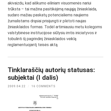
akivaizdu, kad aiškumo eiliniam visuomenės nariui
trūksta – tai mažina pasitikėjimą naująją žiniasklaida,
sudaro mažiau paskatų potencialiems naujiems
žurnalistams drąsiai prisijungti ir plėtoti naujas
žiniasklaidos formas. Todėl artimiausiu metu kolegoms
valstybinėse institucijose siūlysiu imtis iniciatyvos ir
tobulinti šį pagrindinį žiniasklaidos veiklą
reglamentuojantį teisės aktą.
Tinklaraščių autorių statusas:
subjektai (I dalis)
2009.04.22
/
16 COMMENTS