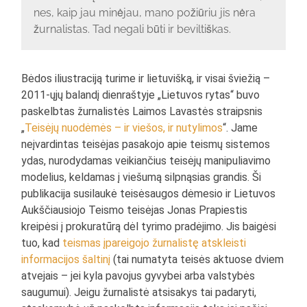
nes, kaip jau minėjau, mano požiūriu jis nėra
žurnalistas. Tad negali būti ir beviltiškas.
Bėdos iliustraciją turime ir lietuvišką, ir visai šviežią –
2011-ųjų balandį dienraštyje „Lietuvos rytas“ buvo
paskelbtas žurnalistės Laimos Lavastės straipsnis
„
Teisėjų nuodėmės – ir viešos, ir nutylimos
“. Jame
neįvardintas teisėjas pasakojo apie teismų sistemos
ydas, nurodydamas veikiančius teisėjų manipuliavimo
modelius, keldamas į viešumą silpnąsias grandis. Ši
publikacija susilaukė teisėsaugos dėmesio ir Lietuvos
Aukščiausiojo Teismo teisėjas Jonas Prapiestis
kreipėsi į prokuratūrą dėl tyrimo pradėjimo. Jis baigėsi
tuo, kad
teismas įpareigojo žurnalistę atskleisti
informacijos šaltinį
(tai numatyta teisės aktuose dviem
atvejais – jei kyla pavojus gyvybei arba valstybės
saugumui). Jeigu žurnalistė atsisakys tai padaryti,