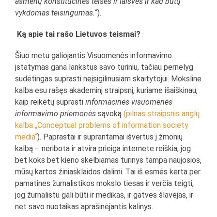
asmenų konstitucinės teisės ir laisvės ir kad būtų
vykdomas teisingumas.
“).
Ką apie tai rašo Lietuvos teismai?
Šiuo metu galiojantis Visuomenės informavimo
įstatymas gana lankstus savo turiniu, tačiau pernelyg
sudėtingas suprasti neįsigilinusiam skaitytojui. Moksline
kalba esu rašęs akademinį straipsnį, kuriame išaiškinau,
kaip reikėtų suprasti
informacinės visuomenės
informavimo priemonės
sąvoką
(pilnas straipsnis anglų
kalba „Conceptual problems of information society
media“
). Paprastai ir suprantamai išvertus į žmonių
kalbą – neribota ir atvira prieiga internete reiškia, jog
bet koks bet kieno skelbiamas turinys tampa naujosios,
mūsų kartos žiniasklaidos dalimi. Tai iš esmės kerta per
pamatines žurnalistikos mokslo tiesas ir verčia teigti,
jog žurnalistu gali būti ir medikas, ir gatvės šlavėjas, ir
net savo nuotaikas aprašinėjantis kalinys.