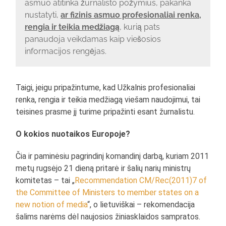
asmuo atitinka žurnalisto požymius, pakanka
nustatyti,
ar fizinis asmuo profesionaliai renka,
rengia ir teikia medžiagą
, kurią pats
panaudoja veikdamas kaip viešosios
informacijos rengėjas.
Taigi, jeigu pripažintume, kad Užkalnis profesionaliai
renka, rengia ir teikia medžiagą viešam naudojimui, tai
teisines prasme jį turime pripažinti esant žurnalistu.
O kokios nuotaikos Europoje?
Čia ir paminėsiu pagrindinį komandinį darbą, kuriam 2011
metų rugsėjo 21 dieną pritarė ir šalių narių ministrų
komitetas – tai „
Recommendation CM/Rec(2011)7 of
the Committee of Ministers to member states on a
new notion of media
“, o lietuviškai – rekomendacija
šalims narėms dėl naujosios žiniasklaidos sampratos.