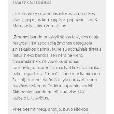
sakė tinklaraštininkas.
Jis kritikavo Visuomenės informavimo etikos
asociaciją ir jos komisiją, kuri pripažino, kad S.
Malinauskas nėra žurnalistas.
„Žmonės bando pritaikyti senas taisykles naujai
realybei. Į šią asociaciją žmones deleguoja
žiniasklaidos dariniai, kurie su socialiniais tinklais
neturi nieko bendra. Ten nėra nė vieno
tinklaraštininko, nė vieno nuomonės
formuotojo. Tuomet išeina, kad tinklaraštininkus
netiesiogiai teisia žmonės, kurie menkai išmano
šią sritį. Tuomet natūraliai kyla noras atsiriboti
nuo šios sistemos. Todėl ir suprantu, kodėl
Skirmantas bando nutolti nuo viso šito“, –
kalbėjo L. Ulevičius.
Prieš dešimt metų, anot jo, buvo kitokios