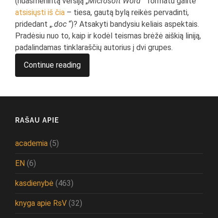
(nuasmenintą versiją „
Microsoft Word
“ formatu galite
atsisiųsti iš čia
– tiesa, gautą bylą reikės pervadinti,
pridedant „
.doc
“)? Atsakyti bandysiu keliais aspektais.
Pradėsiu nuo to, kaip ir kodėl teismas brėžė aiškią liniją,
padalindamas tinklaraščių autorius į dvi grupes.
Continue reading
RAŠAU APIE
academia
(5)
EN
(6)
kasdienybė
(463)
knyga apie RsV
(32)