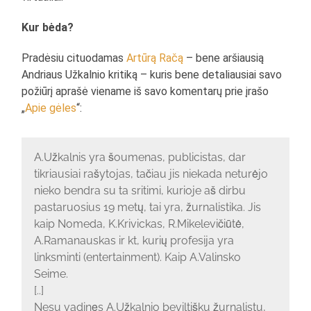
Kur bėda?
Pradėsiu cituodamas
Artūrą Račą
– bene aršiausią
Andriaus Užkalnio kritiką – kuris bene detaliausiai savo
požiūrį aprašė viename iš savo komentarų prie įrašo
„
Apie gėles
“:
A.Užkalnis yra šoumenas, publicistas, dar
tikriausiai rašytojas, tačiau jis niekada neturėjo
nieko bendra su ta sritimi, kurioje aš dirbu
pastaruosius 19 metų, tai yra, žurnalistika. Jis
kaip Nomeda, K.Krivickas, R.Mikelevičiūtė,
A.Ramanauskas ir kt, kurių profesija yra
linksminti (entertainment). Kaip A.Valinsko
Seime.
[..]
Nesu vadinęs A.Užkalnio beviltišku žurnalistu,