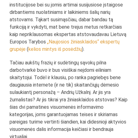
institucijose bei su jomis artimai susijusiose įstaigose
dirbantiems nuolatiniams ir laikiniems šalių narių
atstovams. Tąkart susimąsčiau, dabar bandau tą
funkciją ir vykdyti, mat bene trejus metus retkarčiais
kaip nepriklausomas ekspertas atstovaudavau Lietuvą
Europos Tarybos
„Naujosios žiniasklaidos“ ekspertų
grupėje
(
kelios mintys iš posėdžių
).
Tačiau aukštų frazių ir sudėtingų sąvokų pilna
darbotvarkė buvo ir bus visiškai neįdomi eiliniam
skaitytojui. Todėl ir klausiu, po ranka pagriebęs bene
daugiausia internete (ir ne tik) skaitančiųjų dėmesio
sulaukiantį personažą – Andrių Užkalnį. Ar jis yra
žurnalistas? Ar jis tikrai yra žiniasklaidos atstovas? Kaip
šias dvi pamatines visuomenės informavimo
kategorijas, joms garantuojamas teises ir skiriamas
pareigas turime vertinti šiandien, kai didesnioji aktyvios
visuomenės dalis informacija keičiasi ir bendrauja
virtualiai.