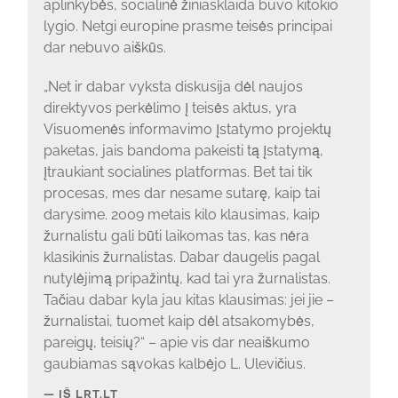
aplinkybės, socialinė žiniasklaida buvo kitokio
lygio. Netgi europine prasme teisės principai
dar nebuvo aiškūs.
„Net ir dabar vyksta diskusija dėl naujos
direktyvos perkėlimo į teisės aktus, yra
Visuomenės informavimo įstatymo projektų
paketas, jais bandoma pakeisti tą įstatymą,
įtraukiant socialines platformas. Bet tai tik
procesas, mes dar nesame sutarę, kaip tai
darysime. 2009 metais kilo klausimas, kaip
žurnalistu gali būti laikomas tas, kas nėra
klasikinis žurnalistas. Dabar daugelis pagal
nutylėjimą pripažintų, kad tai yra žurnalistas.
Tačiau dabar kyla jau kitas klausimas: jei jie –
žurnalistai, tuomet kaip dėl atsakomybės,
pareigų, teisių?“ – apie vis dar neaiškumo
gaubiamas sąvokas kalbėjo L. Ulevičius.
IŠ LRT.LT