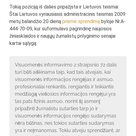
Tokią poziciją iš dalies pripažįsta ir Lietuvos teismai.
Štai Lietuvos vyriausiasis administracinis teismas 2009
metų balandžio 20 dieną
priėmė
sprendimą
byloje Nr.A-
444-70-09, kur suformulavo pagrindinę naujosios
žiniasklaidos ir naujųjų žurnalistų prilyginimo senajai
kartai sąlygą:
Visuomenės informavimo 2 straipsnio 72 dalis
turi būti aiškinama taip, kad tais atvejais, kai
visuomenės informacijos rengėjas ir asmuo,
profesionaliai renkantis, rengiantis ir teikiantis
medžiagą viešosios informacijos rengėjui yra
tas pats fizinis asmuo, norint šį asmenį
pripažinti žurnalistu sutarties tarp jo ir
visuomenės informacijos rengėjo sudarymas
nėra būtinas, nes tokios sutarties sudarymas
yra ir neįmanomas. Tokiu atveju sprendžiant, ar