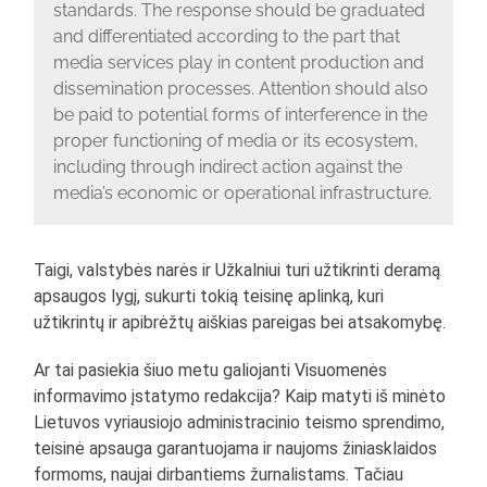
standards. The response should be graduated
and differentiated according to the part that
media services play in content production and
dissemination processes. Attention should also
be paid to potential forms of interference in the
proper functioning of media or its ecosystem,
including through indirect action against the
media’s economic or operational infrastructure.
Taigi, valstybės narės ir Užkalniui turi užtikrinti deramą
apsaugos lygį, sukurti tokią teisinę aplinką, kuri
užtikrintų ir apibrėžtų aiškias pareigas bei atsakomybę.
Ar tai pasiekia šiuo metu galiojanti Visuomenės
informavimo įstatymo redakcija? Kaip matyti iš minėto
Lietuvos vyriausiojo administracinio teismo sprendimo,
teisinė apsauga garantuojama ir naujoms žiniasklaidos
formoms, naujai dirbantiems žurnalistams. Tačiau