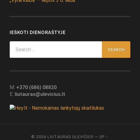
„Vyrai kalba“ – liepos 3 d. laida
IEŠKOTI DIENORAŠTYJE
Search
for:
M:
+370 (686) 08820
E:
liutauras@ulevicius.lt
© 2026
LIUTAURAS ULEVIČIUS
—
UP ↑