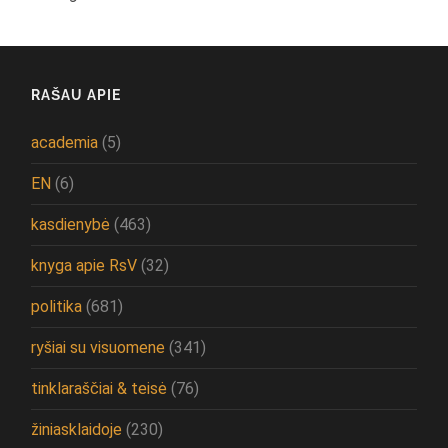
RAŠAU APIE
academia
(5)
EN
(6)
kasdienybė
(463)
knyga apie RsV
(32)
politika
(681)
ryšiai su visuomene
(341)
tinklaraščiai & teisė
(76)
žiniasklaidoje
(230)