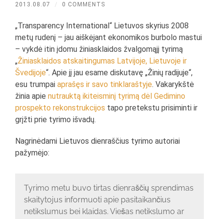
2013.08.07
/
0 COMMENTS
„Transparency International“ Lietuvos skyrius 2008
metų rudenį – jau aiškėjant ekonomikos burbolo mastui
– vykdė itin įdomu žiniasklaidos žvalgomąjį tyrimą
„
Žiniasklaidos atskaitingumas Latvijoje, Lietuvoje ir
Švedijoje
“. Apie jį jau esame diskutavę „Žinių radijuje“,
esu trumpai
aprašęs ir savo tinklaraštyje
. Vakarykštė
žinia apie
nutrauktą ikiteisminį tyrimą dėl Gedimino
prospekto rekonstrukcijos
tapo pretekstu prisiminti ir
grįžti prie tyrimo išvadų.
Nagrinėdami Lietuvos dienraščius tyrimo autoriai
pažymėjo:
Tyrimo metu buvo tirtas dienraščių sprendimas
skaitytojus informuoti apie pasitaikančius
netikslumus bei klaidas. Viešas netikslumo ar