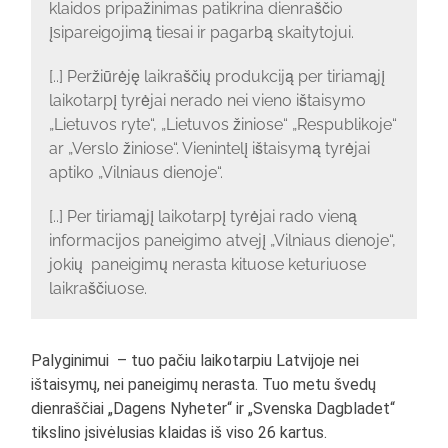
klaidos pripažinimas patikrina dienraščio
įsipareigojimą tiesai ir pagarbą skaitytojui.
[..] Peržiūrėję laikraščių produkciją per tiriamąjį
laikotarpį tyrėjai nerado nei vieno ištaisymo
„Lietuvos ryte“, „Lietuvos žiniose“ „Respublikoje“
ar „Verslo žiniose“. Vienintelį ištaisymą tyrėjai
aptiko „Vilniaus dienoje“.
[..] Per tiriamąjį laikotarpį tyrėjai rado vieną
informacijos paneigimo atvejį „Vilniaus dienoje“,
jokių paneigimų nerasta kituose keturiuose
laikraščiuose.
Palyginimui – tuo pačiu laikotarpiu Latvijoje nei
ištaisymų, nei paneigimų nerasta. Tuo metu švedų
dienraščiai „Dagens Nyheter“ ir „Svenska Dagbladet“
tikslino įsivėlusias klaidas iš viso 26 kartus.