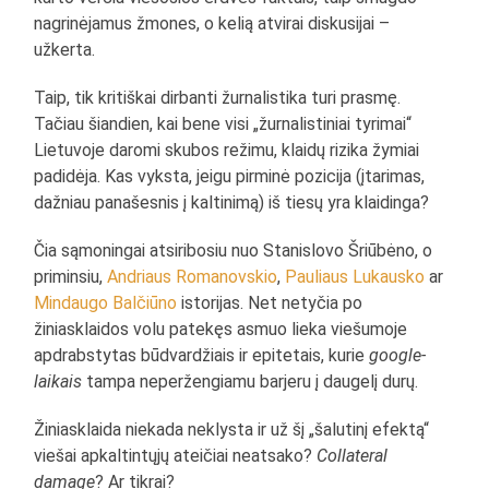
nagrinėjamus žmones, o kelią atvirai diskusijai –
užkerta.
Taip, tik kritiškai dirbanti žurnalistika turi prasmę.
Tačiau šiandien, kai bene visi „žurnalistiniai tyrimai“
Lietuvoje daromi skubos režimu, klaidų rizika žymiai
padidėja. Kas vyksta, jeigu pirminė pozicija (įtarimas,
dažniau panašesnis į kaltinimą) iš tiesų yra klaidinga?
Čia sąmoningai atsiribosiu nuo Stanislovo Šriūbėno, o
priminsiu,
Andriaus Romanovskio
,
Pauliaus Lukausko
ar
Mindaugo Balčiūno
istorijas. Net netyčia po
žiniasklaidos volu patekęs asmuo lieka viešumoje
apdrabstytas būdvardžiais ir epitetais, kurie
google-
laikais
tampa neperžengiamu barjeru į daugelį durų.
Žiniasklaida niekada neklysta ir už šį „šalutinį efektą“
viešai apkaltintųjų ateičiai neatsako?
Collateral
damage
? Ar tikrai?