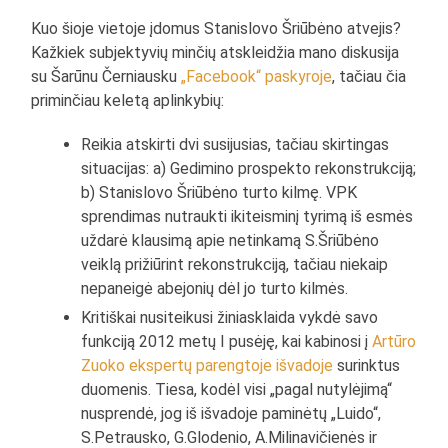
Kuo šioje vietoje įdomus Stanislovo Šriūbėno atvejis?
Kažkiek subjektyvių minčių atskleidžia mano diskusija
su Šarūnu Černiausku
„Facebook“ paskyroje
, tačiau čia
priminčiau keletą aplinkybių:
Reikia atskirti dvi susijusias, tačiau skirtingas
situacijas: a) Gedimino prospekto rekonstrukciją;
b) Stanislovo Šriūbėno turto kilmę. VPK
sprendimas nutraukti ikiteisminį tyrimą iš esmės
uždarė klausimą apie netinkamą S.Šriūbėno
veiklą prižiūrint rekonstrukciją, tačiau niekaip
nepaneigė abejonių dėl jo turto kilmės.
Kritiškai nusiteikusi žiniasklaida vykdė savo
funkciją 2012 metų I pusėję, kai kabinosi į
Artūro
Zuoko ekspertų parengtoje išvadoje
surinktus
duomenis. Tiesa, kodėl visi „pagal nutylėjimą“
nusprendė, jog iš išvadoje paminėtų „Luido“,
S.Petrausko, G.Glodenio, A.Milinavičienės ir