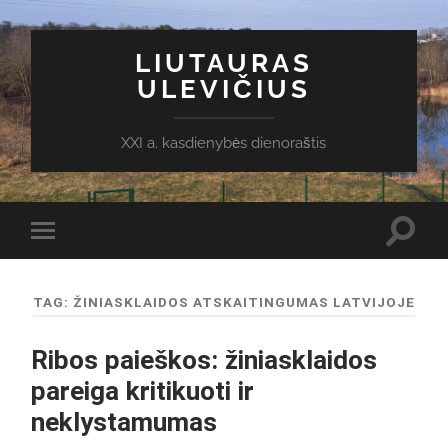
LIUTAURAS
ULEVIČIUS
XXI a. kasdienybės dienoraštis
Toggl
Toggle
search
mobile
field
menu
TAG:
ŽINIASKLAIDOS ATSKAITINGUMAS LATVIJOJE
Ribos paieškos: žiniasklaidos
pareiga kritikuoti ir
neklystamumas