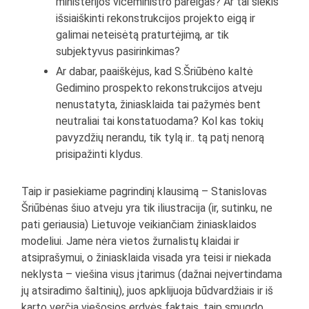
ministerijos viceministro pareigas? Ar tai siekis
išsiaiškinti rekonstrukcijos projekto eigą ir
galimai neteisėtą praturtėjimą, ar tik
subjektyvus pasirinkimas?
Ar dabar, paaiškėjus, kad S.Šriūbėno kaltė
Gedimino prospekto rekonstrukcijos atveju
nenustatyta, žiniasklaida tai pažymės bent
neutraliai tai konstatuodama? Kol kas tokių
pavyzdžių nerandu, tik tylą ir.. tą patį nenorą
prisipažinti klydus.
Taip ir pasiekiame pagrindinį klausimą – Stanislovas
Šriūbėnas šiuo atveju yra tik iliustracija (ir, sutinku, ne
pati geriausia) Lietuvoje veikiančiam žiniasklaidos
modeliui. Jame nėra vietos žurnalistų klaidai ir
atsiprašymui, o žiniasklaida visada yra teisi ir niekada
neklysta – viešina visus įtarimus (dažnai neįvertindama
jų atsiradimo šaltinių), juos apklijuoja būdvardžiais ir iš
karto verčia viešosios erdvės faktais, taip smugdo