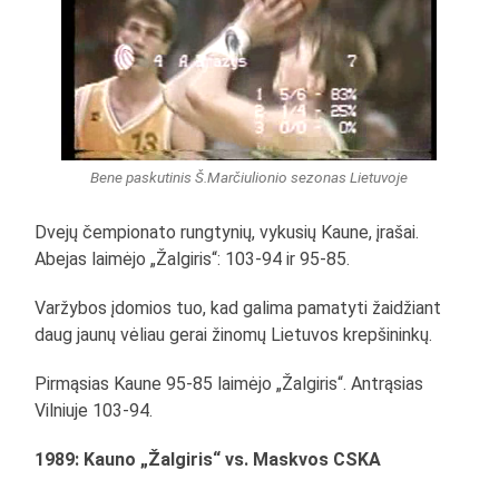
Bene paskutinis Š.Marčiulionio sezonas Lietuvoje
Dvejų čempionato rungtynių, vykusių Kaune, įrašai.
Abejas laimėjo „Žalgiris“: 103-94 ir 95-85.
Varžybos įdomios tuo, kad galima pamatyti žaidžiant
daug jaunų vėliau gerai žinomų Lietuvos krepšininkų.
Pirmąsias Kaune 95-85 laimėjo „Žalgiris“. Antrąsias
Vilniuje 103-94.
1989: Kauno „Žalgiris“ vs. Maskvos CSKA