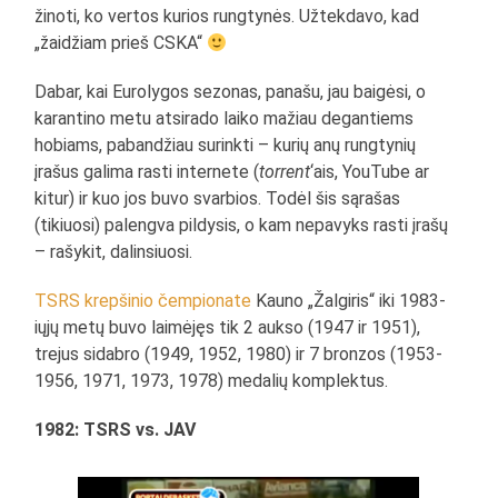
žinoti, ko vertos kurios rungtynės. Užtekdavo, kad
„žaidžiam prieš CSKA“
Dabar, kai Eurolygos sezonas, panašu, jau baigėsi, o
karantino metu atsirado laiko mažiau degantiems
hobiams, pabandžiau surinkti – kurių anų rungtynių
įrašus galima rasti internete (
torrent
‘ais, YouTube ar
kitur) ir kuo jos buvo svarbios. Todėl šis sąrašas
(tikiuosi) palengva pildysis, o kam nepavyks rasti įrašų
– rašykit, dalinsiuosi.
TSRS krepšinio čempionate
Kauno „Žalgiris“ iki 1983-
iųjų metų buvo laimėjęs tik 2 aukso (1947 ir 1951),
trejus sidabro (1949, 1952, 1980) ir 7 bronzos (1953-
1956, 1971, 1973, 1978) medalių komplektus.
1982: TSRS vs. JAV