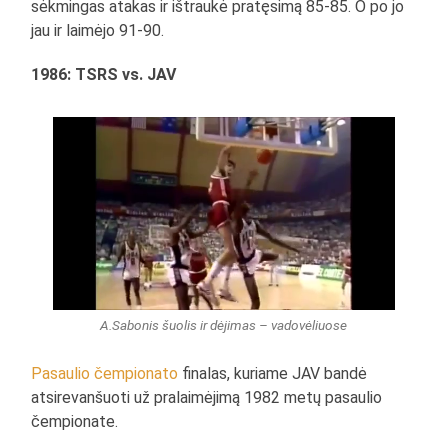
sėkmingas atakas ir ištraukė pratęsimą 85-85. O po jo
jau ir laimėjo 91-90.
1986: TSRS vs. JAV
A.Sabonis šuolis ir dėjimas – vadovėliuose
Pasaulio čempionato
finalas, kuriame JAV bandė
atsirevanšuoti už pralaimėjimą 1982 metų pasaulio
čempionate.