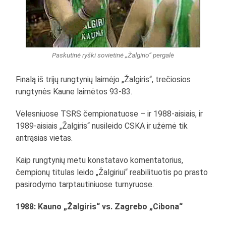
Paskutinė ryški sovietinė „Žalgirio“ pergalė
Finalą iš trijų rungtynių laimėjo „Žalgiris“, trečiosios
rungtynės Kaune laimėtos 93-83.
Vėlesniuose TSRS čempionatuose – ir 1988-aisiais, ir
1989-aisiais „Žalgiris“ nusileido CSKA ir užėmė tik
antrąsias vietas.
Kaip rungtynių metu konstatavo komentatorius,
čempionų titulas leido „Žalgiriui“ reabilituotis po prasto
pasirodymo tarptautiniuose turnyruose.
1988: Kauno „Žalgiris“ vs. Zagrebo „Cibona“