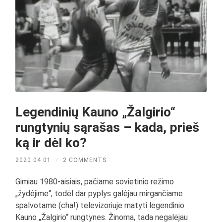
Legendinių Kauno „Žalgirio“
rungtynių sąrašas – kada, prieš
ką ir dėl ko?
2020.04.01
/
2 COMMENTS
Gimiau 1980-aisiais, pačiame sovietinio režimo
„žydėjime“, todėl dar pyplys galėjau mirgančiame
spalvotame (cha!) televizoriuje matyti legendinio
Kauno „Žalgirio“ rungtynes. Žinoma, tada negalėjau