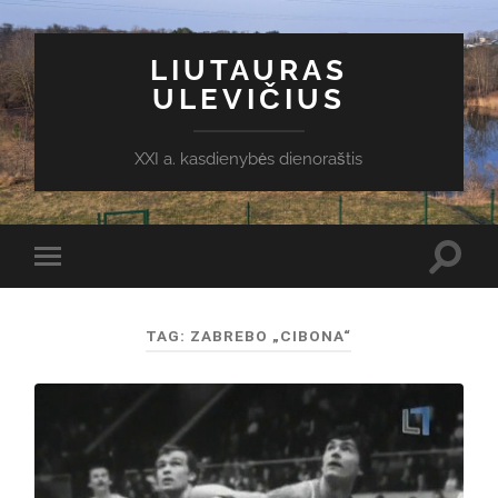
LIUTAURAS
ULEVIČIUS
XXI a. kasdienybės dienoraštis
Toggl
Toggle
search
mobile
field
menu
TAG:
ZABREBO „CIBONA“