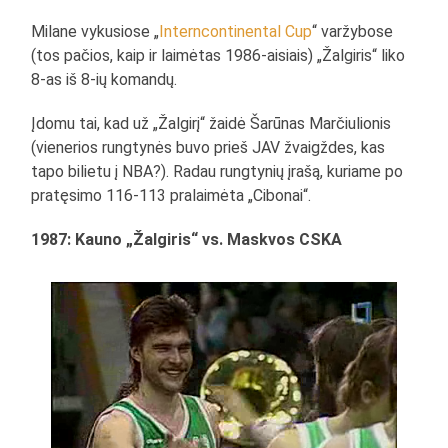
Milane vykusiose „
Interncontinental Cup
“ varžybose
(tos pačios, kaip ir laimėtas 1986-aisiais) „Žalgiris“ liko
8-as iš 8-ių komandų.
Įdomu tai, kad už „Žalgirį“ žaidė Šarūnas Marčiulionis
(vienerios rungtynės buvo prieš JAV žvaigždes, kas
tapo bilietu į NBA?). Radau rungtynių įrašą, kuriame po
pratęsimo 116-113 pralaimėta „Cibonai“.
1987: Kauno „Žalgiris“ vs. Maskvos CSKA