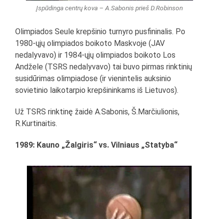
Įspūdinga centrų kova – A.Sabonis prieš D.Robinson
Olimpiados Seule krepšinio turnyro pusfininalis. Po
1980-ųjų olimpiados boikoto Maskvoje (JAV
nedalyvavo) ir 1984-ųjų olimpiados boikoto Los
Andžele (TSRS nedalyvavo) tai buvo pirmas rinktinių
susidūrimas olimpiadose (ir vienintelis auksinio
sovietinio laikotarpio krepšininkams iš Lietuvos).
Už TSRS rinktinę žaidė A.Sabonis, Š.Marčiulionis,
R.Kurtinaitis.
1989: Kauno „Žalgiris“ vs. Vilniaus „Statyba“