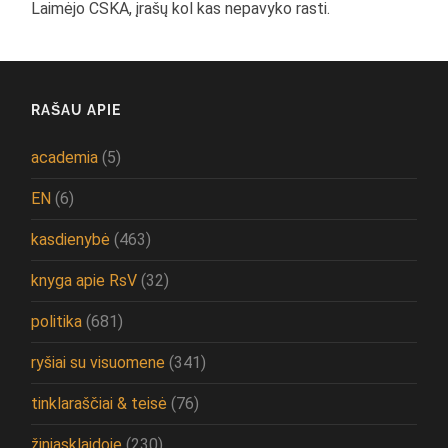
Laimėjo CSKA, įrašų kol kas nepavyko rasti.
RAŠAU APIE
academia
(5)
EN
(6)
kasdienybė
(463)
knyga apie RsV
(32)
politika
(681)
ryšiai su visuomene
(341)
tinklaraščiai & teisė
(76)
žiniasklaidoje
(230)