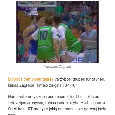
Varžybos Zagrebe
Europos čempionų taurės
varžybos, grupės rungtynės,
kurias Zagrebe laimėjo žalgiris 104-101.
Nors rastame vaizdo įraše rašoma, kad tai Lietuvos
televizijos archyvas, tačiau įrašo kokybė – labai prasta.
O kol kas LRT archyve jokių duomenų apie geresnį įrašą