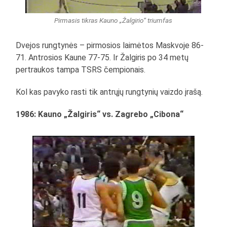
Pirmasis tikras Kauno „Žalgirio“ triumfas
Dvejos rungtynės – pirmosios laimėtos Maskvoje 86-
71. Antrosios Kaune 77-75. Ir Žalgiris po 34 metų
pertraukos tampa TSRS čempionais.
Kol kas pavyko rasti tik antrųjų rungtynių vaizdo įrašą.
1986: Kauno „Žalgiris“ vs. Zagrebo „Cibona“