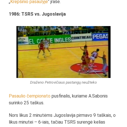
„
Krepšinio pasaulyje
“ įraše.
1986: TSRS vs. Jugoslavija
Draženo Petrovičiaus pastangų neužteko
Pasaulio čempionato
pusfinalis, kuriame A.Sabonis
surinko 25 taškus.
Nors likus 2 minutėms Jugoslavija pirmavo 9 taškais, o
likus minutei – 6-iais, tačiau TSRS surengė kelias