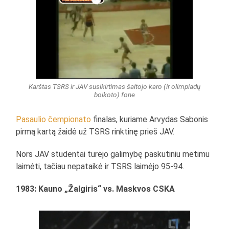
Karštas TSRS ir JAV susikirtimas šaltojo karo (ir olimpiadų
boikoto) fone
Pasaulio čempionato
finalas, kuriame Arvydas Sabonis
pirmą kartą žaidė už TSRS rinktinę prieš JAV.
Nors JAV studentai turėjo galimybę paskutiniu metimu
laimėti, tačiau nepataikė ir TSRS laimėjo 95-94.
1983: Kauno „Žalgiris“ vs. Maskvos CSKA