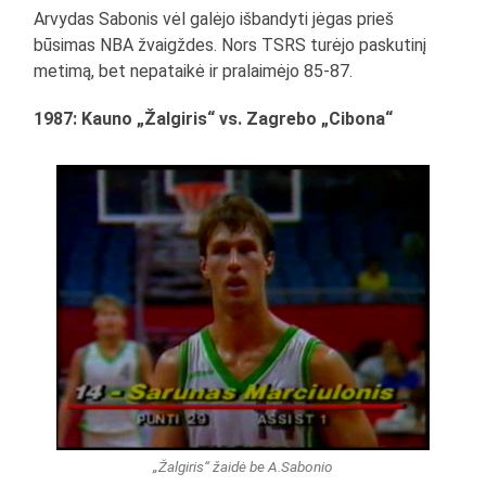
Arvydas Sabonis vėl galėjo išbandyti jėgas prieš
būsimas NBA žvaigždes. Nors TSRS turėjo paskutinį
metimą, bet nepataikė ir pralaimėjo 85-87.
1987:
Kauno „Žalgiris“ vs. Zagrebo „Cibona“
„Žalgiris“ žaidė be A.Sabonio