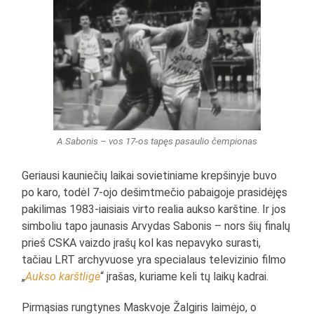
A.Sabonis – vos 17-os tapęs pasaulio čempionas
Geriausi kauniečių laikai sovietiniame krepšinyje buvo
po karo, todėl 7-ojo dešimtmečio pabaigoje prasidėjęs
pakilimas 1983-iaisiais virto realia aukso karštine. Ir jos
simboliu tapo jaunasis Arvydas Sabonis – nors šių finalų
prieš CSKA vaizdo įrašų kol kas nepavyko surasti,
tačiau LRT archyvuose yra specialaus televizinio filmo
„
Aukso karštligė
“ įrašas, kuriame keli tų laikų kadrai.
Pirmąsias rungtynes Maskvoje Žalgiris laimėjo, o