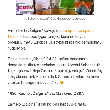
A.Sabonio techninė po G.Krapiko techninės
Pirmą kartą „Žalgiris“ kovojo dėl
Europos čempionų
taurės
– Europos lygio turnyre, kuriame kovėsi
praėjusių metų Europos valstybių krepšinio čempionatų
nugalėtojai.
Finale laimėjo „Cibona“ 94-82, tačiau daugiausia
dėmesio susilaukė techninė, skirta Arvydui Saboniui už
tai, kai jis vožtelėjo Gintaro Krapiko „įžeidėjui“. Žiūrint šių
laikų akimis, tiek Krapiko, tiek Sabonio techninės buvo
visiškai teisingos ir buvo už ką
1986: Kauno „Žalgiris“ vs. Maskvos CSKA
Laimėjo „Žalgiris“, įrašų kol kas nepavyko rasti.