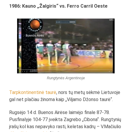
1986: Kauno „Žalgiris“ vs. Ferro Carril Oeste
Rungtynės Argentinoje
Tarpkontinentinė taurė
, nors tų metų sėkmė Lietuvoje
gal net plačiau žinoma kaip „Viljamo Džonso taurė“.
Rugsėjo 14 d. Buenos Airėse laimėjo finale 87-78.
Pusfinalyje 104-77 įveikta Zagrebo „Cibona“. Rungtynių
įrašų kol kas nepavyko rasti, keletas kadrų – V.Mačiulio