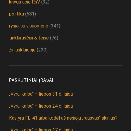
knyga apie RsV
(32)
politika
(681)
ryšiai su visuomene
(341)
tinklaraščiai & teisė
(76)
žiniasklaidoje
(230)
PASKUTINIAI ĮRAŠAI
„Vyrai kalba“ – liepos 31 d. laida
„Vyrai kalba“ – liepos 24 d. laida
Kas yra FL-41 arba kodėl aš nešioju „rausvus“ akinius?
„Vyrai kalba“ – liepos 17 d. laida