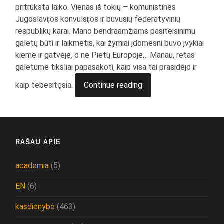
pritrūksta laiko. Vienas iš tokių – komunistinės
Jugoslavijos konvulsijos ir buvusių federatyvinių
respublikų karai. Mano bendraamžiams pasiteisinimu
galėtų būti ir laikmetis, kai žymiai įdomesni buvo įvykiai
kieme ir gatvėje, o ne Pietų Europoje… Manau, retas
galėtume tiksliai papasakoti, kaip visa tai prasidėjo ir
kaip tebesitęsia.
Continue reading
RAŠAU APIE
academia
(5)
EN
(6)
kasdienybė
(463)