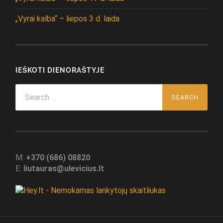
„Vyrai kalba“ – liepos 3 d. laida
IEŠKOTI DIENORAŠTYJE
Search
for:
M:
+370 (686) 08820
E:
liutauras@ulevicius.lt