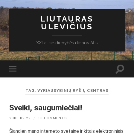
LIUTAURAS
ULEVIČIUS
XXI a. kasdienybės dienoraštis
Toggl
Toggle
search
mobile
field
menu
TAG:
VYRIAUSYBINIŲ RYŠIŲ CENTRAS
Sveiki, saugumiečiai!
2008.09.29
/
10 COMMENTS
Šiandien mano interneto svetaine ir kitais elektroniniais