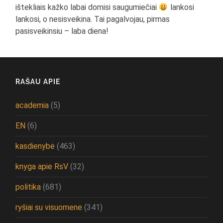
ištekliais kažko labai domisi saugumiečiai
lankosi
lankosi, o nesisveikina. Tai pagalvojau, pirmas
pasisveikinsiu – laba diena!
RAŠAU APIE
academia
(5)
EN
(6)
kasdienybė
(463)
knyga apie RsV
(32)
politika
(681)
ryšiai su visuomene
(341)