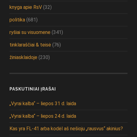
knyga apie RsV
(32)
politika
(681)
ryšiai su visuomene
(341)
tinklaraščiai & teisė
(76)
žiniasklaidoje
(230)
PASKUTINIAI ĮRAŠAI
„Vyrai kalba“ – liepos 31 d. laida
„Vyrai kalba“ – liepos 24 d. laida
Kas yra FL-41 arba kodėl aš nešioju „rausvus“ akinius?