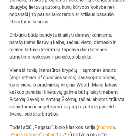
daugybę lietuvių autorių, kurių kūrybos kokybė net
nepanaši į to paties laikotarpio ar stiliaus pasaulio
literatūros kūrinius.
Dirbtiniu būdu bandyta išlaikyti dėmesį kūriniams,
parašytiems lietuvių kalba, tačiau vietoj dėmesio ir
meilės lietuvių literatūra tapdava dar didesnės
atmetimo reakcijos ir paniekos objektu.
Viena iš tokių literatūros krypčių – sąmonės srauto
(angl.
stream of consciousness
) pasakojimo būdas,
kurio viena iš pradininkių Virginia Woolf. Mano laikais
kažkuo panašiu iš lietuvių galima būtų laikyti nebent
Ričardą Gavelį ar Antaną Škėmą, tačiau abiems trūksta
išbaigtumo ir sugebėjimo tą patį rezultatą pasiekti
švariai, subtiliai britiškai.
Todėl ačiū „Pegasui“, kurio klasikos serija (
nuoroda,
„Ponia Delovėj“ dabar 10,79€
) netyčia privertė