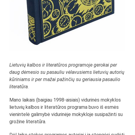
Lietuvių kalbos ir literatūros programoje gerokai per
daug dėmesio su pasauliu vėlavusiems lietuvių autorių
kūriniams ir per mažai pažinčių su geriausia pasaulio
literatūra.
Mano laikais (baigiau 1998-aisiais) vidurinės mokyklos
lietuvių kalbos ir literatūros programa buvo iš esmės
vienintelė galimybė vidurinėje mokykloje susipažinti su
grožine literatūra.
Dėl laiko stokos programos autoriai į ją stengėsi sudėti