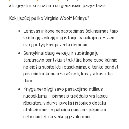
atsigręžti ir susipažinti su geriausiais pavyzdžiais.
Kokį įspūdį paliko Virginia Woolf kūrinys?
Lengvas ir kone nepastebimas šokinėjimas tarp
skirtingų veikėjų ir jų istorijų pasakojimo – vien
už šį potyrį knyga verta dėmesio.
Santykinai daug veikėjų ir sudėtinga jų
tarpusavio santykių struktūra kone pusę kūrinio
neleidžia susitelkti į pasakojimą, o tenka bandyti
prisiminti ir kone užsirašinėti, kas yra kas ir ką
daro.
Knyga netolygi savo pasakojimo stiliaus
nuoseklumu – pirmasis trečdalis yra labiau
išbaigtas, vidurys įsivelia į istorijos detalių
atskleidimus, o pabaiga gana nuspėjama ir
nebenustebina veikėjų įžvalgomis.