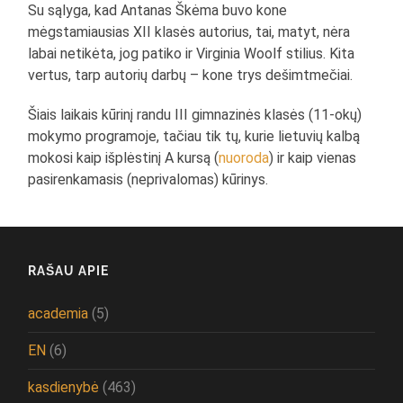
Su sąlyga, kad Antanas Škėma buvo kone
mėgstamiausias XII klasės autorius, tai, matyt, nėra
labai netikėta, jog patiko ir Virginia Woolf stilius. Kita
vertus, tarp autorių darbų – kone trys dešimtmečiai.
Šiais laikais kūrinį randu III gimnazinės klasės (11-okų)
mokymo programoje, tačiau tik tų, kurie lietuvių kalbą
mokosi kaip išplėstinį A kursą (
nuoroda
) ir kaip vienas
pasirenkamasis (neprivalomas) kūrinys.
RAŠAU APIE
academia
(5)
EN
(6)
kasdienybė
(463)