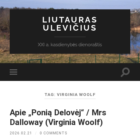
LIUTAURAS
ULEVIČIUS
XXI a. kasdienybės dienoraštis
Toggl
Toggle
search
mobile
field
menu
TAG:
VIRGINIA WOOLF
Apie „Ponią Delovėj“ / Mrs
Dalloway (Virginia Woolf)
2026.02.21
/
0 COMMENTS