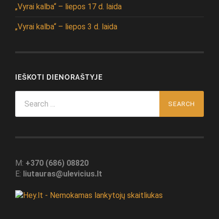
„Vyrai kalba“ – liepos 17 d. laida
„Vyrai kalba“ – liepos 3 d. laida
IEŠKOTI DIENORAŠTYJE
Search
for:
M:
+370 (686) 08820
E:
liutauras@ulevicius.lt