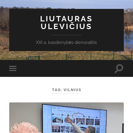
LIUTAURAS
ULEVIČIUS
XXI a. kasdienybės dienoraštis
Toggl
Toggle
search
mobile
field
menu
TAG:
VILNIUS