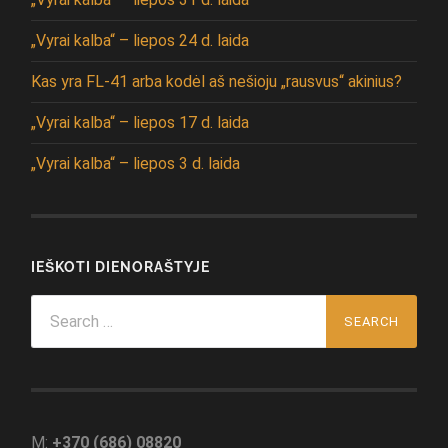
„Vyrai kalba“ – liepos 24 d. laida
Kas yra FL-41 arba kodėl aš nešioju „rausvus“ akinius?
„Vyrai kalba“ – liepos 17 d. laida
„Vyrai kalba“ – liepos 3 d. laida
IEŠKOTI DIENORAŠTYJE
Search
for:
M:
+370 (686) 08820