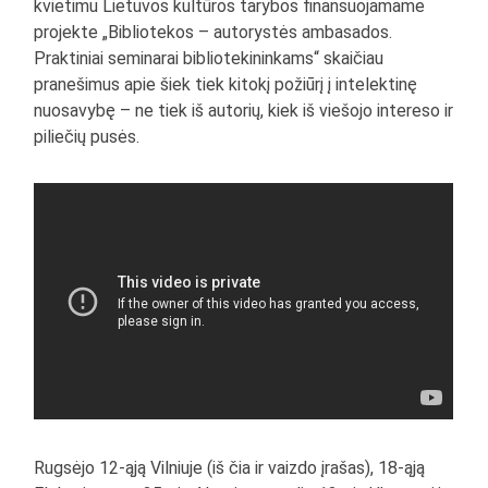
kvietimu Lietuvos kultūros tarybos finansuojamame
projekte „Bibliotekos – autorystės ambasados.
Praktiniai seminarai bibliotekininkams“ skaičiau
pranešimus apie šiek tiek kitokį požiūrį į intelektinę
nuosavybę – ne tiek iš autorių, kiek iš viešojo intereso ir
piliečių pusės.
Rugsėjo 12-ąją Vilniuje (iš čia ir vaizdo įrašas), 18-ąją