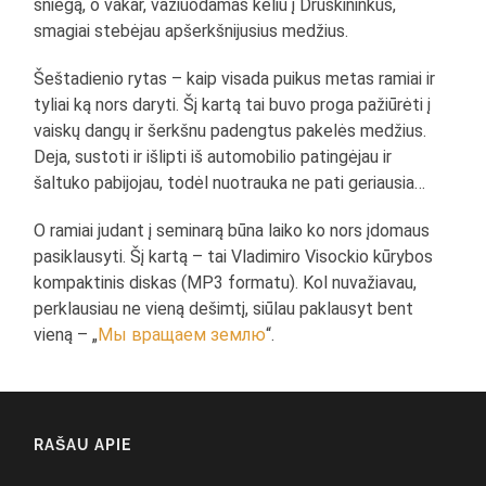
sniegą, o vakar, važiuodamas keliu į Druskininkus,
smagiai stebėjau apšerkšnijusius medžius.
Šeštadienio rytas – kaip visada puikus metas ramiai ir
tyliai ką nors daryti. Šį kartą tai buvo proga pažiūrėti į
vaiskų dangų ir šerkšnu padengtus pakelės medžius.
Deja, sustoti ir išlipti iš automobilio patingėjau ir
šaltuko pabijojau, todėl nuotrauka ne pati geriausia…
O ramiai judant į seminarą būna laiko ko nors įdomaus
pasiklausyti. Šį kartą – tai Vladimiro Visockio kūrybos
kompaktinis diskas (MP3 formatu). Kol nuvažiavau,
perklausiau ne vieną dešimtį, siūlau paklausyt bent
vieną – „
Мы вращаем землю
“.
RAŠAU APIE