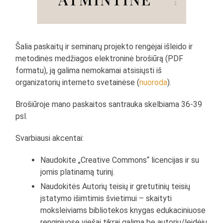
Šalia paskaitų ir seminarų projekto rengėjai išleido ir
metodinės medžiagos elektroninė brošiūrą (PDF
formatu), ją galima nemokamai atsisiųsti iš
organizatorių interneto svetainėse (
nuoroda
).
Brošiūroje mano paskaitos santrauka skelbiama 36-39
psl.
Svarbiausi akcentai:
Naudokite „Creative Commons“ licencijas ir su
jomis platinamą turinį.
Naudokitės Autorių teisių ir gretutinių teisių
įstatymo išimtimis švietimui – skaityti
moksleiviams bibliotekos knygas edukaciniuose
renginiuose viešai tikrai galima be autorių/leidėjų