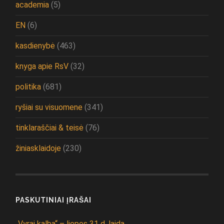
academia
(5)
EN
(6)
kasdienybė
(463)
knyga apie RsV
(32)
politika
(681)
ryšiai su visuomene
(341)
tinklaraščiai & teisė
(76)
žiniasklaidoje
(230)
PASKUTINIAI ĮRAŠAI
„Vyrai kalba“ – liepos 31 d. laida