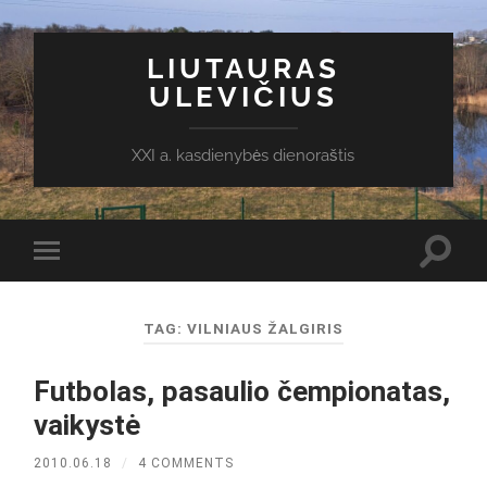
LIUTAURAS
ULEVIČIUS
XXI a. kasdienybės dienoraštis
Toggl
Toggle
search
mobile
field
menu
TAG:
VILNIAUS ŽALGIRIS
Futbolas, pasaulio čempionatas,
vaikystė
2010.06.18
/
4 COMMENTS