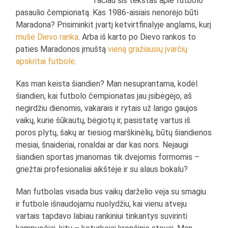
Tačiau šis tekstas apie futbolo
pasaulio čempionatą. Kas 1986-aisiais nenorėjo būti
Maradona? Prisiminkit įvartį ketvirtfinalyje anglams, kurį
mušė Dievo ranka
. Arba iš karto po Dievo rankos to
paties Maradonos įmuštą
vieną gražiausių įvarčių
apskritai futbole
.
Kas man keista šiandien? Man nesuprantama, kodėl
šiandien, kai futbolo čempionatas jau įsibėgėjo, aš
negirdžiu dienomis, vakarais ir rytais už lango gaujos
vaikų, kurie šūkautų, bėgiotų ir, pasistatę vartus iš
poros plytų, šakų ar tiesiog marškinėlių, būtų šiandienos
mesiai, šnaideriai, ronaldai ar dar kas nors. Nejaugi
šiandien sportas įmanomas tik dvejomis formomis –
griežtai profesionaliai aikštėje ir su alaus bokalu?
Man futbolas visada bus vaikų darželio veja su smagiu
ir futbole išnaudojamu nuolydžiu, kai vienu atveju
vartais tapdavo labiau rankiniui tinkantys suvirinti