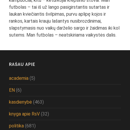
kampuočiai, kitu – keturkojai krepšinio stovai. Man
futbolas – tai iš už lango pasigirstantis sutartas ir
laukan kviečiantis švilpimas, purvu aplipę kojos ir
rankos, kartais krauju lašantys nusibrozdinimai,
slapstymasis nuo vaikų darželio sargo ir žaidimas iki kol
sutems. Man futbolas – neatskiriama vaikystės dalis.
RAŠAU APIE
academia
(5)
EN
(6)
kasdienybė
(463)
knyga apie RsV
(32)
politika
(681)