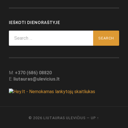
IEŠKOTI DIENORAŠTYJE
Search
for:
M:
+370 (686) 08820
E:
liutauras@ulevicius.lt
© 2026
LIUTAURAS ULEVIČIUS
—
UP ↑