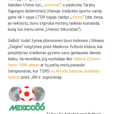
šiandien Utena turi „
Juventus
“, o paskutinį Tarybų
Sąjungos dešimtmetį Utenoje tradicinio sporto vardą
gynė tik I-ojoje LTSR lygoje žaidęs „
Utenis
“ (dar, tiesa,
jei neklystu, buvo stiproka moterų rankinio komanda,
kurią tuo metu rėmė „Utenos trikotažas“).
Galbūt todėl žymiai įdomesnės buvo kelionės į Vilniaus
„Žalgirio“ rungtynes prieš Maskvos futbolo klubus, kai
perpildytas stadionas gyveno savo geriausias dienas.
Aišku, tai nereiškia, jog nuošalėje liko
Viljamo Džonso
taurė 1986-aisiais
ar tų pačių metų pasaulio
čempionatas, kur TSRS
su Arvydu Saboniu sudėliojo
taškus
prieš JAV ir Jugoslaviją.