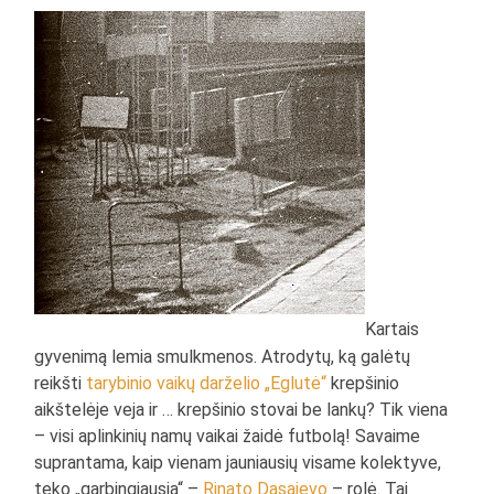
Kartais
gyvenimą lemia smulkmenos. Atrodytų, ką galėtų
reikšti
tarybinio vaikų darželio „Eglutė“
krepšinio
aikštelėje veja ir … krepšinio stovai be lankų? Tik viena
– visi aplinkinių namų vaikai žaidė futbolą! Savaime
suprantama, kaip vienam jauniausių visame kolektyve,
teko „garbingiausia“ –
Rinato Dasajevo
– rolė. Tai