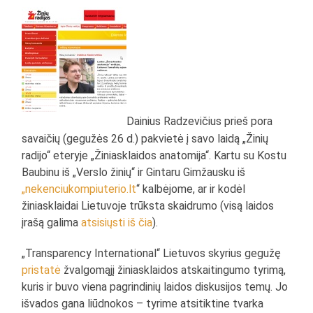
Dainius Radzevičius prieš pora
savaičių (gegužės 26 d.) pakvietė į savo laidą „Žinių
radijo“ eteryje „Žiniasklaidos anatomija“. Kartu su Kostu
Baubinu iš „Verslo žinių“ ir Gintaru Gimžausku iš
„nekenciukompiuterio.lt
“ kalbėjome, ar ir kodėl
žiniasklaidai Lietuvoje trūksta skaidrumo (visą laidos
įrašą galima
atsisiųsti iš čia
).
„Transparency International“ Lietuvos skyrius gegužę
pristatė
žvalgomąjį žiniasklaidos atskaitingumo tyrimą,
kuris ir buvo viena pagrindinių laidos diskusijos temų. Jo
išvados gana liūdnokos – tyrime atsitiktine tvarka