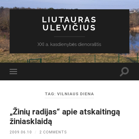
LIUTAURAS
ULEVIČIUS
XXI a. kasdienybės dienoraštis
Toggl
Toggle
search
mobile
field
menu
TAG:
VILNIAUS DIENA
„Žinių radijas“ apie atskaitingą
žiniasklaidą
2009.06.10
/
2 COMMENTS