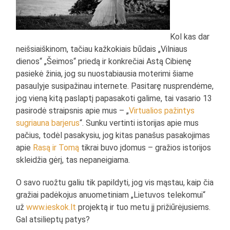
Kol kas dar
neišsiaiškinom, tačiau kažkokiais būdais „Vilniaus
dienos“ „Šeimos“ priedą ir konkrečiai Astą Cibienę
pasiekė žinia, jog su nuostabiausia moterimi šiame
pasaulyje susipažinau internete. Pasitarę nusprendėme,
jog vieną kitą paslaptį papasakoti galime, tai vasario 13
pasirodė straipsnis apie mus – „
Virtualios pažintys
sugriauna barjerus
“. Sunku vertinti istorijas apie mus
pačius, todėl pasakysiu, jog kitas panašus pasakojimas
apie
Rasą ir Tomą
tikrai buvo įdomus – gražios istorijos
skleidžia gėrį, tas nepaneigiama.
O savo ruožtu galiu tik papildyti, jog vis mąstau, kaip čia
gražiai padėkojus anuometiniam „Lietuvos telekomui“
už
www.ieskok.lt
projektą ir tuo metu jį prižiūrėjusiems.
Gal atsilieptų patys?