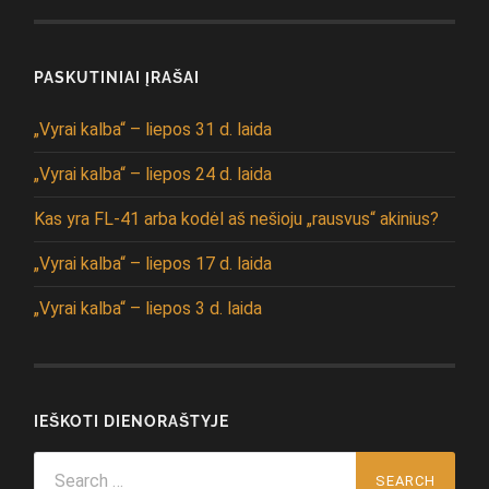
PASKUTINIAI ĮRAŠAI
„Vyrai kalba“ – liepos 31 d. laida
„Vyrai kalba“ – liepos 24 d. laida
Kas yra FL-41 arba kodėl aš nešioju „rausvus“ akinius?
„Vyrai kalba“ – liepos 17 d. laida
„Vyrai kalba“ – liepos 3 d. laida
IEŠKOTI DIENORAŠTYJE
Search
for: