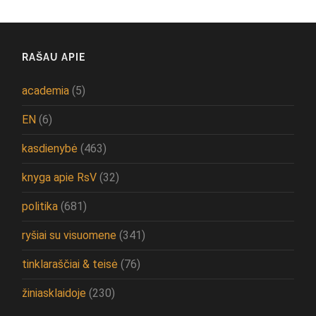
RAŠAU APIE
academia
(5)
EN
(6)
kasdienybė
(463)
knyga apie RsV
(32)
politika
(681)
ryšiai su visuomene
(341)
tinklaraščiai & teisė
(76)
žiniasklaidoje
(230)