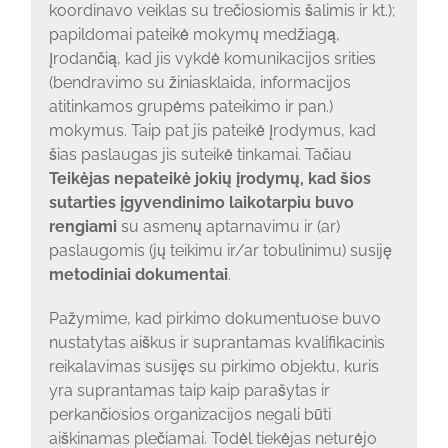
koordinavo veiklas su trečiosiomis šalimis ir kt.);
papildomai pateikė mokymų medžiagą,
įrodančią, kad jis vykdė komunikacijos srities
(bendravimo su žiniasklaida, informacijos
atitinkamos grupėms pateikimo ir pan.)
mokymus. Taip pat jis pateikė įrodymus, kad
šias paslaugas jis suteikė tinkamai. Tačiau
Teikėjas nepateikė jokių įrodymų, kad šios
sutarties įgyvendinimo laikotarpiu buvo
rengiami
su asmenų aptarnavimu ir (ar)
paslaugomis (jų teikimu ir/ar tobulinimu) susiję
metodiniai dokumentai
.
Pažymime, kad pirkimo dokumentuose buvo
nustatytas aiškus ir suprantamas kvalifikacinis
reikalavimas susijęs su pirkimo objektu, kuris
yra suprantamas taip kaip parašytas ir
perkančiosios organizacijos negali būti
aiškinamas plečiamai. Todėl tiekėjas neturėjo