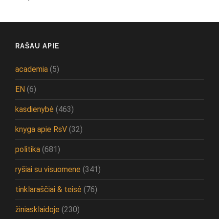
RAŠAU APIE
academia
(5)
EN
(6)
kasdienybė
(463)
knyga apie RsV
(32)
politika
(681)
ryšiai su visuomene
(341)
tinklaraščiai & teisė
(76)
žiniasklaidoje
(230)