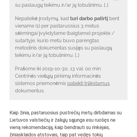
su paslaugų teikimu ir/ar jų tobulinimu. [..]
Nepateikė įrodymų, kad
turi darbo patirtį
bent
viename (1) per pastaruosius 3 metus
sėkmingai įvykdytame (baigtame) projekte /
sutartyje, kurio metu buvo parengtas
metodinis dokumentas susijęs su paslaugų
teikimu ir/ar jų tobulinimu. [..]
Prašome iki 2019-10-30, 13 val. 00 min.
Centrinės viešųjų pirkimų informacinės
sistemos priemonėmis
pateikti trūkstamus
dokumentus.
Kaip žinia, pastaruosius pustrečių metų dirbdamas su
Lietuvos valstiečių ir žaliųjų sąjunga esu ruošęs ne
vieną rekomendaciją, kaip bendrauti su rinkėjais,
žiniasklaidos atstovais, taip pat vedęs tokių