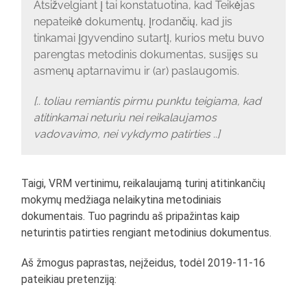
Atsižvelgiant į tai konstatuotina, kad Teikėjas
nepateikė dokumentų, įrodančių, kad jis
tinkamai įgyvendino sutartį, kurios metu buvo
parengtas metodinis dokumentas, susijęs su
asmenų aptarnavimu ir (ar) paslaugomis.
[.. toliau remiantis pirmu punktu teigiama, kad
atitinkamai neturiu nei reikalaujamos
vadovavimo, nei vykdymo patirties ..]
Taigi, VRM vertinimu, reikalaujamą turinį atitinkančių
mokymų medžiaga nelaikytina metodiniais
dokumentais. Tuo pagrindu aš pripažintas kaip
neturintis patirties rengiant metodinius dokumentus.
Aš žmogus paprastas, neįžeidus, todėl 2019-11-16
pateikiau pretenziją: