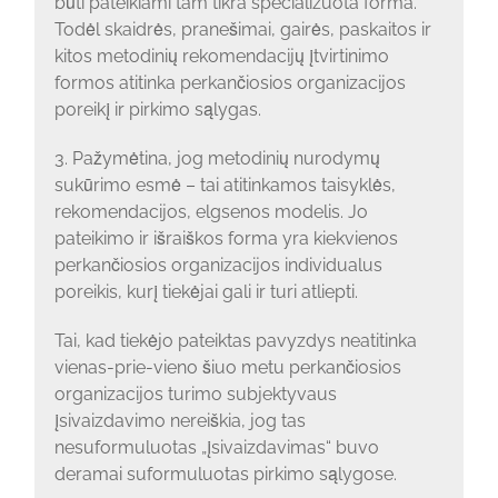
būti pateikiami tam tikra specializuota forma.
Todėl skaidrės, pranešimai, gairės, paskaitos ir
kitos metodinių rekomendacijų įtvirtinimo
formos atitinka perkančiosios organizacijos
poreikį ir pirkimo sąlygas.
3. Pažymėtina, jog metodinių nurodymų
sukūrimo esmė – tai atitinkamos taisyklės,
rekomendacijos, elgsenos modelis. Jo
pateikimo ir išraiškos forma yra kiekvienos
perkančiosios organizacijos individualus
poreikis, kurį tiekėjai gali ir turi atliepti.
Tai, kad tiekėjo pateiktas pavyzdys neatitinka
vienas-prie-vieno šiuo metu perkančiosios
organizacijos turimo subjektyvaus
įsivaizdavimo nereiškia, jog tas
nesuformuluotas „įsivaizdavimas“ buvo
deramai suformuluotas pirkimo sąlygose.