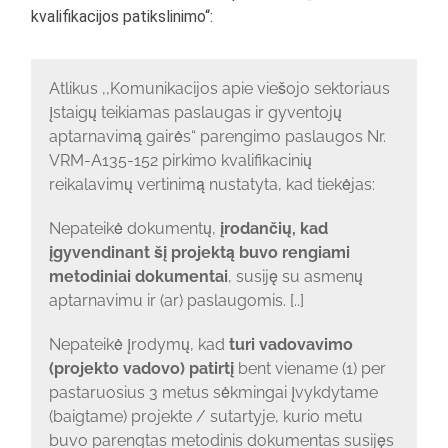
kvalifikacijos patikslinimo“:
Atlikus ,,Komunikacijos apie viešojo sektoriaus
įstaigų teikiamas paslaugas ir gyventojų
aptarnavimą gairės“ parengimo paslaugos Nr.
VRM-A135-152 pirkimo kvalifikacinių
reikalavimų vertinimą nustatyta, kad tiekėjas:
Nepateikė dokumentų,
įrodančių, kad
įgyvendinant šį projektą buvo rengiami
metodiniai dokumentai
, susiję su asmenų
aptarnavimu ir (ar) paslaugomis. [..]
Nepateikė įrodymų, kad
turi vadovavimo
(projekto vadovo) patirtį
bent viename (1) per
pastaruosius 3 metus sėkmingai įvykdytame
(baigtame) projekte / sutartyje, kurio metu
buvo parengtas metodinis dokumentas susijęs