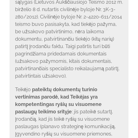
sąlygas (Lietuvos Aukščiausiojo Teismo 2012 m.
birželio 8 d. nutartis civilinėje byloje Nr. 3K-3-
280/2012). Civilinėje byloje Nr. 2-4220-611/2014
teismo buvo pasisakyta, kad tiekėjo pažyma,
be užsakovo patvirtinimo, nėra laikoma
dokumentu, patvirtinančiu tiekėjo (kitų narių)
patirtį įrodančiu faktu. Taigi patirtis turi būti
pagrindžiama pridedamais dokumentais
(užsakovo pažymomis, kitais dokumentais,
patvirtinančiais specialisto reikalaujamą patirtį,
patvirtintais užsakovo).
Teikėjo
pateiktų dokumentų turinio
vertinimas parodė, kad Teikėjas yra
kompetentingas ryšių su visuomene
paslaugų teikimo srityje
: jis pateikė sutartį,
įrodančią, kad jis teikė ryšių su visuomene
paslaugas (planavo strateginę komunikaciją,
įgyvendino ryšių su visuomene priemones,