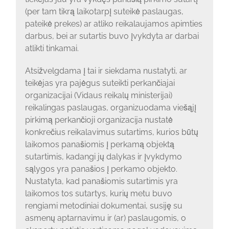
(per tam tikrą laikotarpį suteikė paslaugas,
pateikė prekes) ar atliko reikalaujamos apimties
darbus, bei ar sutartis buvo įvykdyta ar darbai
atlikti tinkamai.
Atsižvelgdama į tai ir siekdama nustatyti, ar
teikėjas yra pajėgus suteikti perkančiajai
organizacijai (Vidaus reikalų ministerijai)
reikalingas paslaugas, organizuodama viešąjį
pirkimą perkančioji organizacija nustatė
konkrečius reikalavimus sutartims, kurios būtų
laikomos panašiomis į perkamą objektą
sutartimis, kadangi jų dalykas ir įvykdymo
sąlygos yra panašios į perkamo objekto.
Nustatyta, kad panašiomis sutartimis yra
laikomos tos sutartys, kurių metu buvo
rengiami metodiniai dokumentai, susiję su
asmenų aptarnavimu ir (ar) paslaugomis, o