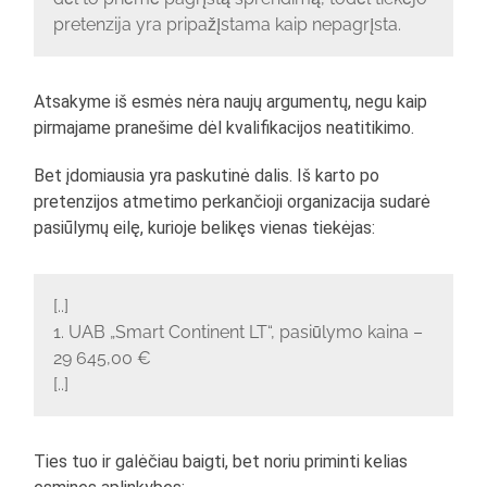
pretenzija yra pripažįstama kaip nepagrįsta.
Atsakyme iš esmės nėra naujų argumentų, negu kaip
pirmajame pranešime dėl kvalifikacijos neatitikimo.
Bet įdomiausia yra paskutinė dalis. Iš karto po
pretenzijos atmetimo perkančioji organizacija sudarė
pasiūlymų eilę, kurioje belikęs vienas tiekėjas:
[..]
1. UAB „Smart Continent LT“, pasiūlymo kaina –
29 645,00 €
[..]
Ties tuo ir galėčiau baigti, bet noriu priminti kelias