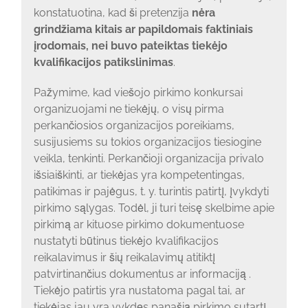
konstatuotina, kad ši pretenzija
nėra
grindžiama kitais ar papildomais faktiniais
įrodomais, nei buvo pateiktas tiekėjo
kvalifikacijos patikslinimas
.
Pažymime, kad viešojo pirkimo konkursai
organizuojami ne tiekėjų, o visų pirma
perkančiosios organizacijos poreikiams,
susijusiems su tokios organizacijos tiesiogine
veikla, tenkinti. Perkančioji organizacija privalo
išsiaiškinti, ar tiekėjas yra kompetentingas,
patikimas ir pajėgus, t. y. turintis patirtį, įvykdyti
pirkimo sąlygas. Todėl, ji turi teisę skelbime apie
pirkimą ar kituose pirkimo dokumentuose
nustatyti būtinus tiekėjo kvalifikacijos
reikalavimus ir šių reikalavimų atitiktį
patvirtinančius dokumentus ar informaciją .
Tiekėjo patirtis yra nustatoma pagal tai, ar
tiekėjas jau yra vykdęs panašią pirkimo sutartį