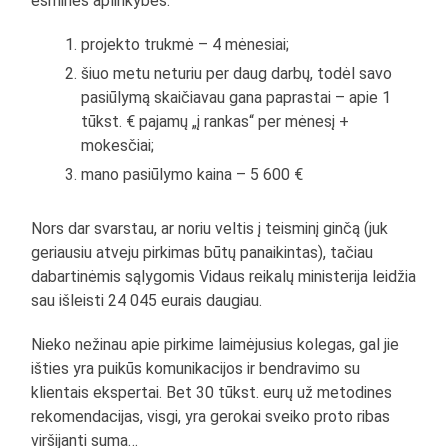
esmines aplinkybes:
projekto trukmė – 4 mėnesiai;
šiuo metu neturiu per daug darbų, todėl savo
pasiūlymą skaičiavau gana paprastai – apie 1
tūkst. € pajamų „į rankas“ per mėnesį +
mokesčiai;
mano pasiūlymo kaina – 5 600 €
Nors dar svarstau, ar noriu veltis į teisminį ginčą (juk
geriausiu atveju pirkimas būtų panaikintas), tačiau
dabartinėmis sąlygomis Vidaus reikalų ministerija leidžia
sau išleisti 24 045 eurais daugiau.
Nieko nežinau apie pirkime laimėjusius kolegas, gal jie
išties yra puikūs komunikacijos ir bendravimo su
klientais ekspertai. Bet 30 tūkst. eurų už metodines
rekomendacijas, visgi, yra gerokai sveiko proto ribas
viršijanti suma…