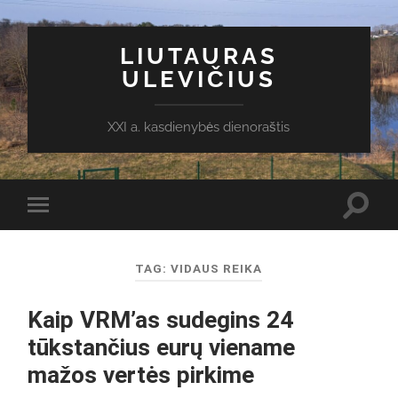
LIUTAURAS
ULEVIČIUS
XXI a. kasdienybės dienoraštis
Toggl
Toggle
search
mobile
field
menu
TAG:
VIDAUS REIKA
Kaip VRM’as sudegins 24
tūkstančius eurų viename
mažos vertės pirkime