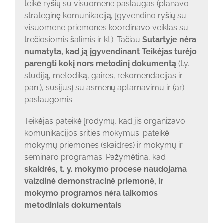
teikė ryšių su visuomene paslaugas (planavo
strateginę komunikaciją, įgyvendino ryšių su
visuomene priemones koordinavo veiklas su
trečiosiomis šalimis ir kt.). Tačiau
Sutartyje nėra
numatyta, kad ją įgyvendinant Teikėjas turėjo
parengti kokį nors metodinį dokumentą
(t.y.
studiją, metodiką, gaires, rekomendacijas ir
pan.), susijusį su asmenų aptarnavimu ir (ar)
paslaugomis.
Teikėjas pateikė įrodymų, kad jis organizavo
komunikacijos srities mokymus: pateikė
mokymų priemones (skaidres) ir mokymų ir
seminaro programas. Pažymėtina, kad
skaidrės, t. y. mokymo procese naudojama
vaizdinė demonstracinė priemonė, ir
mokymo programos nėra laikomos
metodiniais dokumentais
.