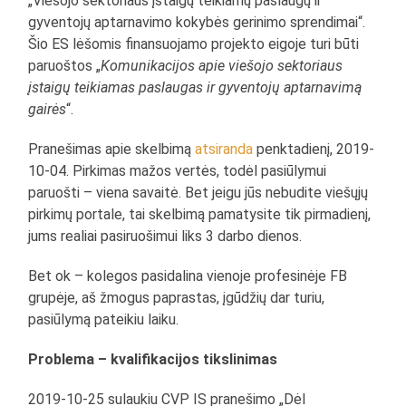
„Viešojo sektoriaus įstaigų teikiamų paslaugų ir
gyventojų aptarnavimo kokybės gerinimo sprendimai“.
Šio ES lėšomis finansuojamo projekto eigoje turi būti
paruoštos „
Komunikacijos apie viešojo sektoriaus
įstaigų teikiamas paslaugas ir gyventojų aptarnavimą
gairės
“.
Pranešimas apie skelbimą
atsiranda
penktadienį, 2019-
10-04. Pirkimas mažos vertės, todėl pasiūlymui
paruošti – viena savaitė. Bet jeigu jūs nebudite viešųjų
pirkimų portale, tai skelbimą pamatysite tik pirmadienį,
jums realiai pasiruošimui liks 3 darbo dienos.
Bet ok – kolegos pasidalina vienoje profesinėje FB
grupėje, aš žmogus paprastas, įgūdžių dar turiu,
pasiūlymą pateikiu laiku.
Problema – kvalifikacijos tikslinimas
2019-10-25 sulaukiu CVP IS pranešimo „Dėl