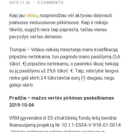
2019.11.26
/
0 COMMENTS
Kaip jau
rašiau
, nusprendžiau vėl aktyviau dalyvauti
įvairiuose viešuosiuose pirkimuose. Kaip ir reikėjo
tikėtis, sugrįžti nėra taip paprasta, tačiau vienas
pavyzdys vertas dėmesio.
Trumpai – Vidaus reikalų ministerija mano kvalifikaciją
pripažino netinkama, tuo pagrindu mano pasiūlymą (5,6
tūkst. €) pripažino netinkamu, o pasirinko likusį tiekėją
su jų pasiūlymu už 29,6 tūkst. €. Taip, valstybė lengva
ranka gali skirti 24 tūkstančiai eurų (!) daugiau, negu
galėjo skirti.
Pradžia – mažos vertės pirkimas paskelbiamas
2019-10-04
VRM įgyvendina iš ES struktūrinių fondų lėšų bendrai
finansuojamą projektą Nr. 10.1.1-ESFA-V-918-01-0014