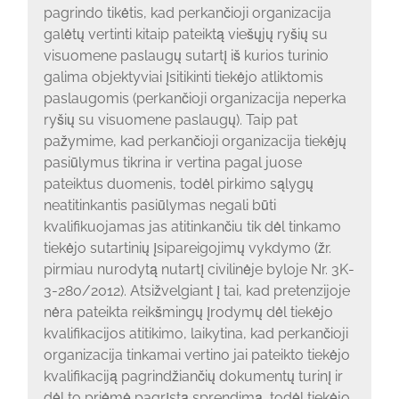
pagrindo tikėtis, kad perkančioji organizacija
galėtų vertinti kitaip pateiktą viešųjų ryšių su
visuomene paslaugų sutartį iš kurios turinio
galima objektyviai įsitikinti tiekėjo atliktomis
paslaugomis (perkančioji organizacija neperka
ryšių su visuomene paslaugų). Taip pat
pažymime, kad perkančioji organizacija tiekėjų
pasiūlymus tikrina ir vertina pagal juose
pateiktus duomenis, todėl pirkimo sąlygų
neatitinkantis pasiūlymas negali būti
kvalifikuojamas jas atitinkančiu tik dėl tinkamo
tiekėjo sutartinių įsipareigojimų vykdymo (žr.
pirmiau nurodytą nutartį civilinėje byloje Nr. 3K-
3-280/2012). Atsižvelgiant į tai, kad pretenzijoje
nėra pateikta reikšmingų įrodymų dėl tiekėjo
kvalifikacijos atitikimo, laikytina, kad perkančioji
organizacija tinkamai vertino jai pateikto tiekėjo
kvalifikaciją pagrindžiančių dokumentų turinį ir
dėl to priėmė pagrįstą sprendimą, todėl tiekėjo