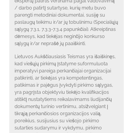
ekspertų patirtis vertinama pagal vadovavimą
/ darbo patirtį sutartyse, kurių metu buvo
parengti metodiniai dokumentai, susiję su
paslaugų teikimu ir/ar jų tobulinimu (Specialiųjų
sąlygų 7.3.1, 7.3.3-7.3.4 papunkčiai). Atkreiptinas
dėmesys, kad tiekėjas neginčijo konkurso
sąlygų ir/ar neprašė jų paaiškinti.
Lietuvos Aukščiausiasis Teismas yra išaiškinęs,
kad viešųjų pirkimų įstatyme suformuluota
imperatyvi pareiga perkančiajai organizacijai
patikrinti, ar tiekėjas yra kompetentingas,
patikimas ir pajėgus įvykdyti pirkimo sąlygas,
yra pagrįsta objektyviu tiekėjo kvalifikacijos
atitiktį nustatytiems reikalavimams liudijančių
dokumentų turinio vertinimu, atsižvelgiant į
tikrąją perkančiosios organizacijos valią,
poreikius, susijusius su viešojo pirkimo
sutarties sudarymu ir vykdymu, pirkimo