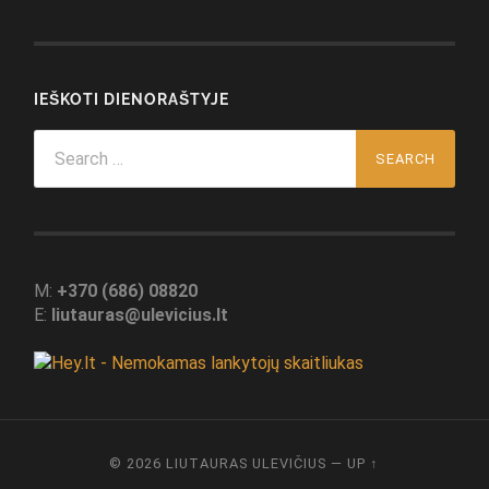
IEŠKOTI DIENORAŠTYJE
Search
for:
M:
+370 (686) 08820
E:
liutauras@ulevicius.lt
© 2026
LIUTAURAS ULEVIČIUS
—
UP ↑