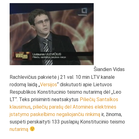
Šiandien Vidas
Rachlevičius pakvietė į 21 val. 10 min LTV kanale
rodomą laidą „
Versijos
“ diskutuoti apie Lietuvos
Respublikos Konstitucinio teismo nutarimą dėl „Leo
LT“. Teks prisiminti neatsakytus
Piliečių Santalkos
klausimus
,
piliečių parašų dėl Atominės elektrinės
įstatymo paskelbimo negaliojančiu rinkimą
ir, žinoma,
suspėti perskaityti 133 puslapių Konstitucinio teismo
nutarimą