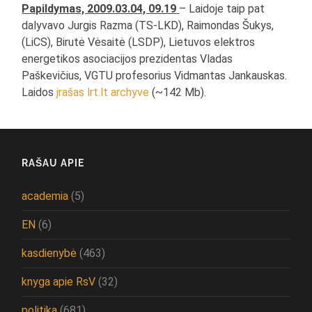
Papildymas, 2009.03.04, 09.19
– Laidoje taip pat
dalyvavo Jurgis Razma (TS-LKD), Raimondas Šukys,
(LiCS), Birutė Vėsaitė (LSDP), Lietuvos elektros
energetikos asociacijos prezidentas Vladas
Paškevičius, VGTU profesorius Vidmantas Jankauskas.
Laidos
įrašas lrt.lt archyve
(~142 Mb).
RAŠAU APIE
academia
(5)
EN
(6)
kasdienybė
(463)
knyga apie RsV
(32)
politika
(681)