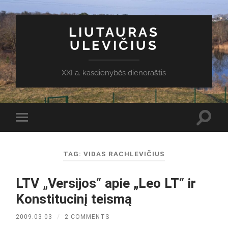
LIUTAURAS
ULEVIČIUS
XXI a. kasdienybės dienoraštis
Toggl
Toggle
search
mobile
field
menu
TAG:
VIDAS RACHLEVIČIUS
LTV „Versijos“ apie „Leo LT“ ir
Konstitucinį teismą
2009.03.03
/
2 COMMENTS