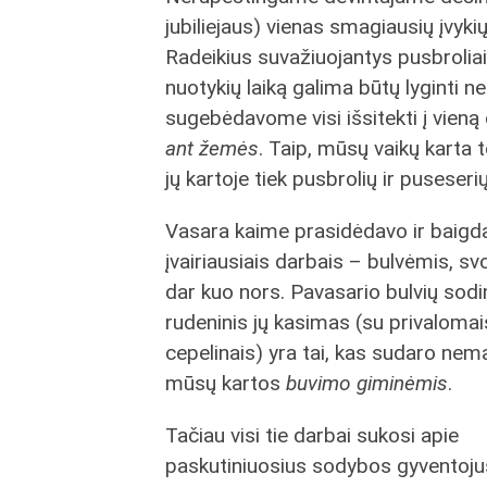
jubiliejaus) vienas smagiausių įvyki
Radeikius suvažiuojantys pusbroliai
nuotykių laiką galima būtų lyginti n
sugebėdavome visi išsitekti į vieną d
ant žemės
. Taip, mūsų vaikų karta 
jų kartoje tiek pusbrolių ir puseser
Vasara kaime prasidėdavo ir baigd
įvairiausiais darbais – bulvėmis, sv
dar kuo nors. Pavasario bulvių sodi
rudeninis jų kasimas (su privalomai
cepelinais) yra tai, kas sudaro nem
mūsų kartos
buvimo giminėmis
.
Tačiau visi tie darbai sukosi apie
paskutiniuosius sodybos gyventojus 