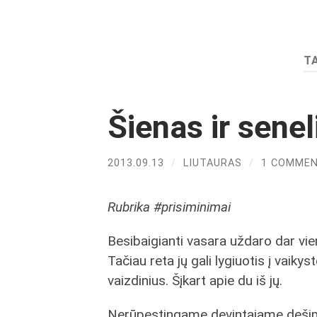
T
Šienas ir seneli
2013.09.13
/
LIUTAURAS
/
1 COMME
Rubrika #prisiminimai
Besibaigianti vasara uždaro dar viena
Tačiau reta jų gali lygiuotis į vaikys
vaizdinius. Šįkart apie du iš jų.
Nerūpestingame devintajame dešimt