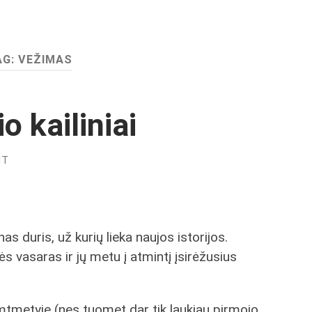
AG:
VEŽIMAS
o kailiniai
NT
s duris, už kurių lieka naujos istorijos.
tės vasaras ir jų metu į atmintį įsirėžusius
metyje (nes tuomet dar tik laukiau pirmojo