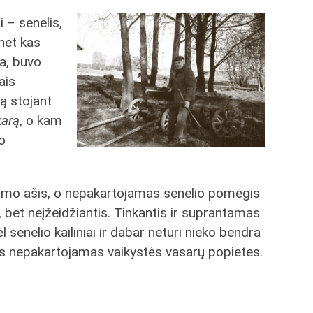
 – senelis,
 net kas
ma, buvo
tais
vą stojant
karą
, o kam
o
ksmo ašis, o nepakartojamas senelio pomėgis
, bet neįžeidžiantis. Tinkantis ir suprantamas
l senelio kailiniai ir dabar neturi nieko bendra
tas nepakartojamas vaikystės vasarų popietes.