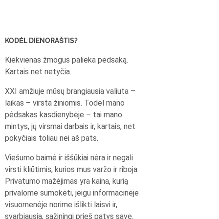
KODĖL DIENORAŠTIS?
Kiekvienas žmogus palieka pėdsaką.
Kartais net netyčia.
XXI amžiuje mūsų brangiausia valiuta –
laikas – virsta žiniomis. Todėl mano
pėdsakas kasdienybėje – tai mano
mintys, jų virsmai darbais ir, kartais, net
pokyčiais toliau nei aš pats.
Viešumo baimė ir iššūkiai nėra ir negali
virsti kliūtimis, kurios mus varžo ir riboja.
Privatumo mažėjimas yra kaina, kurią
privalome sumokėti, jeigu informacinėje
visuomenėje norime išlikti laisvi ir,
svarbiausia, sąžiningi prieš patys save.