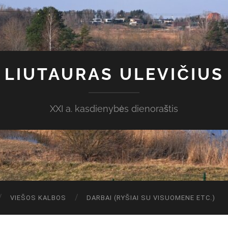
LIUTAURAS ULEVIČIUS
XXI a. kasdienybės dienoraštis
VIEŠOS KALBOS
DARBAI (RYŠIAI SU VISUOMENE ETC.)