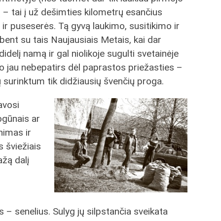
ų – tai į už dešimties kilometrų esančius
 ir puseserės. Tą gyvą laukimo, susitikimo ir
ebent su tais Naujausiais Metais, kai dar
idelį namą ir gal niolikoje sugulti svetainėje
to jau nebepatirs dėl paprastos priežasties –
ių surinktum tik didžiausių švenčių proga.
avosi
ogūnais ar
nimas ir
s šviežiais
ažą dalį
– senelius. Sulyg jų silpstančia sveikata