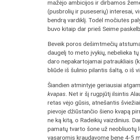
mažėjo ambicijos ir dirbamos žemės 
(pusbrolių ir puseserių) interesai, v
bendrą vardiklį. Todėl močiutės pa
buvo kitaip dar prieš Seime paskel
Beveik poros dešimtmečių atstuma
daugelį to meto įvykių, nebelieka t
daro nepakartojamai patraukliais (k
bliūde iš šulinio pilantis šaltą, o iš 
Šiandien atmintyje geriausiai atg
kvapas
. Net ir šį rugpjūtį ilsintis 
retas vėjo gūsis, atnešantis šviežiai
pievoje džiūstančio šieno kvapą pir
ne ką kitą, o Radeikių vaizdinius. D
pamatų tvarto šone už neobliuotų l
vasaromis kraudavome bene 4-5 me