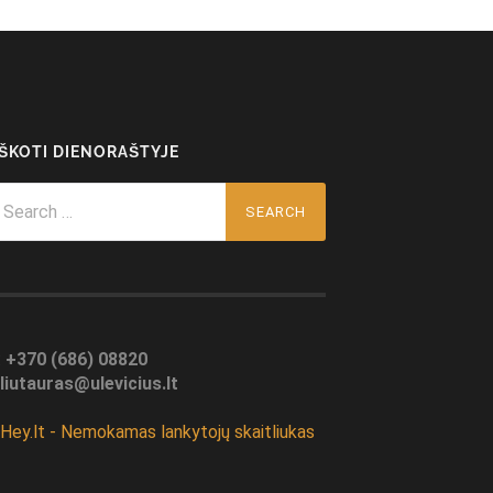
EŠKOTI DIENORAŠTYJE
arch
r:
:
+370 (686) 08820
liutauras@ulevicius.lt