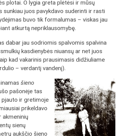
plotai. O lygia greta plėtėsi ir mūsų
is sunkiau juos pavykdavo suderinti ir rasti
lydėjimas buvo tik formalumas – viskas jau
biant atkurtą nepriklausomybę.
s dabar jau sodriomis spalvomis spalvina
ų smulkių kasdienybės niuansų ar net juos
aip kad vakarinis prausimasis didžiuliame
virdulio – verdantį vandenį).
aminamas
šieno
Alaušo pašonėje tas
 pjauto ir gretimoje
miausiai prikeldavo
ar akmeninių
entų sienų
trų aukščio šieno