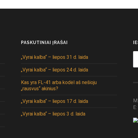
PASKUTINIAI ĮRAŠAI
I
Se
„Vyrai kalba“ – liepos 31 d. laida
fo
„Vyrai kalba“ – liepos 24 d. laida
Kas yra FL-41 arba kodėl aš nešioju
„rausvus“ akinius?
M
„Vyrai kalba“ – liepos 17 d. laida
E:
„Vyrai kalba“ – liepos 3 d. laida