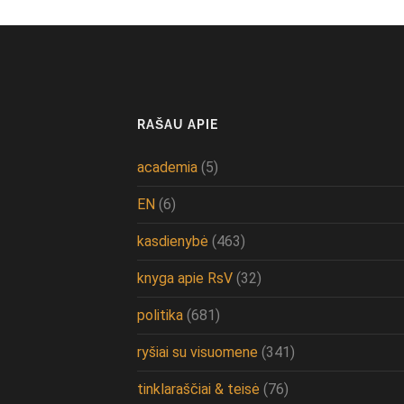
RAŠAU APIE
academia
(5)
EN
(6)
kasdienybė
(463)
knyga apie RsV
(32)
politika
(681)
ryšiai su visuomene
(341)
tinklaraščiai & teisė
(76)