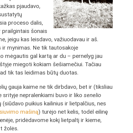
 kažkas pjaudavo,
 sustatytų
usia proceso dalis,
 prailgintais šonais
e, jeigu kas leisdavo, važiuodavau ir aš.
 ir mynimas. Ne tik tautosakoje
o mėgautis gal kartą ar du – pernelyg jau
ukštyje miegoti kokiam šešiamečiui. Tačiau
ad tik tas leidimas būtų duotas.
ų gauja kaime ne tik dirbdavo, bet ir (tiksliau
 srityje nepralenkiami buvo ir liko
senelio
 (siūdavo puikius kailinius ir lietpalčius, nes
siuvimo mašiną
) turėjo net kelis, todėl eilinę
ėje, pridėdavome kokį lietpaltį ir kieme,
t žolės.