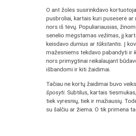
O ant žolės susirinkdavo kortuotojai
pusbroliai, kartais kuri puseserė ar
nors iš tėvų. Populiariausias, žino
senelio mėgstamas
vežimas
, jį kar
keisdavo
durnius
ar
tūkstantis
. Į ko
mažesniems tekdavo pabandyti ir
nors primygtinai reikalaujant būdav
išbandomi ir kiti žaidimai.
Tačiau ne kortų žaidimai buvo vei
šposyti
. Subtilus, kartais tiesmukas
tiek vyresnių, tiek ir mažiausių. Todė
su šalčiu ar žiema. O tik primena 