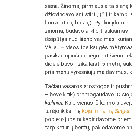
sieną. Žinoma, pirmiausia tą šieną
džiovindavo ant stirtų (? į trikampį
horizontalių baslių). Pypliui įdomia
žinoma, būdavo arklio traukiamas ir
išsipūtęs nuo šieno vežimas, kuriam
Vėliau – visos tos kaugės mėtymas
pasikartojančiu miegu ant šieno tek
didelė buvo rizika leisti 5 metrų a
prisimenu vyresniųjų maldavimus, k
Tačiau vasaros atostogos ir pusbroli
– beveik tik) pramogaudavo. O šioje
kailiniai
. Kaip vienas iš kaimo siuvėjų
turėjo ikikarinę
koja minamą
Singer
popietę juos nukabindavome priemen
tarp keturių beržų, paklodavome an