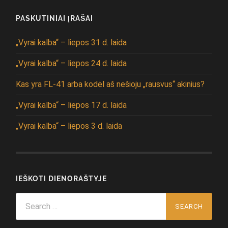
PASKUTINIAI ĮRAŠAI
„Vyrai kalba“ – liepos 31 d. laida
„Vyrai kalba“ – liepos 24 d. laida
Kas yra FL-41 arba kodėl aš nešioju „rausvus“ akinius?
„Vyrai kalba“ – liepos 17 d. laida
„Vyrai kalba“ – liepos 3 d. laida
IEŠKOTI DIENORAŠTYJE
Search
for: