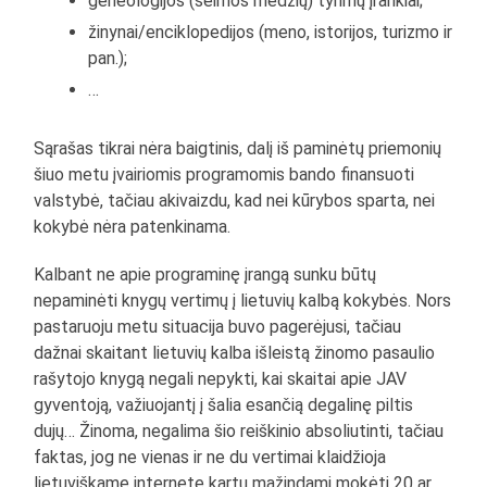
geneologijos (šeimos medžių) tyrimų įrankiai;
žinynai/enciklopedijos (meno, istorijos, turizmo ir
pan.);
…
Sąrašas tikrai nėra baigtinis, dalį iš paminėtų priemonių
šiuo metu įvairiomis programomis bando finansuoti
valstybė, tačiau akivaizdu, kad nei kūrybos sparta, nei
kokybė nėra patenkinama.
Kalbant ne apie programinę įrangą sunku būtų
nepaminėti knygų vertimų į lietuvių kalbą kokybės. Nors
pastaruoju metu situacija buvo pagerėjusi, tačiau
dažnai skaitant lietuvių kalba išleistą žinomo pasaulio
rašytojo knygą negali nepykti, kai skaitai apie JAV
gyventoją, važiuojantį į šalia esančią degalinę piltis
dujų… Žinoma, negalima šio reiškinio absoliutinti, tačiau
faktas, jog ne vienas ir ne du vertimai klaidžioja
lietuviškame internete kartu mažindami mokėti 20 ar