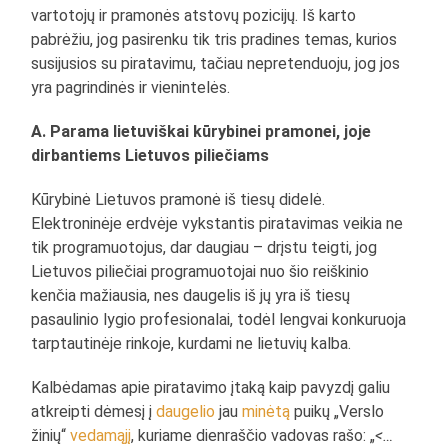
vartotojų ir pramonės atstovų pozicijų. Iš karto
pabrėžiu, jog pasirenku tik tris pradines temas, kurios
susijusios su piratavimu, tačiau nepretenduoju, jog jos
yra pagrindinės ir vienintelės.
A. Parama lietuviškai kūrybinei pramonei, joje
dirbantiems Lietuvos piliečiams
Kūrybinė Lietuvos pramonė iš tiesų didelė.
Elektroninėje erdvėje vykstantis piratavimas veikia ne
tik programuotojus, dar daugiau – drįstu teigti, jog
Lietuvos piliečiai programuotojai nuo šio reiškinio
kenčia mažiausia, nes daugelis iš jų yra iš tiesų
pasaulinio lygio profesionalai, todėl lengvai konkuruoja
tarptautinėje rinkoje, kurdami ne lietuvių kalba.
Kalbėdamas apie piratavimo įtaką kaip pavyzdį galiu
atkreipti dėmesį į
daugelio
jau
minėtą
puikų „Verslo
žinių“
vedamąjį
, kuriame dienraščio vadovas rašo: „
<…