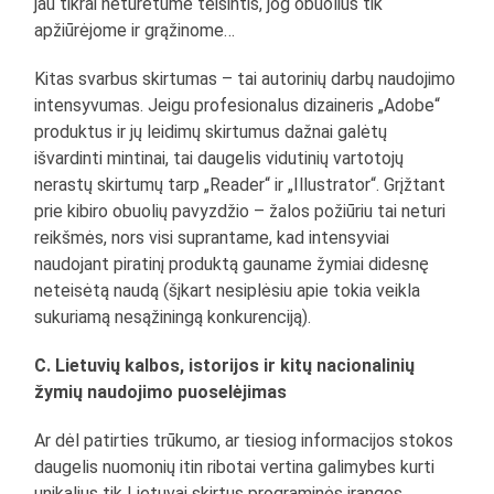
jau tikrai neturėtume teisintis, jog obuolius tik
apžiūrėjome ir grąžinome…
Kitas svarbus skirtumas – tai autorinių darbų naudojimo
intensyvumas. Jeigu profesionalus dizaineris „Adobe“
produktus ir jų leidimų skirtumus dažnai galėtų
išvardinti mintinai, tai daugelis vidutinių vartotojų
nerastų skirtumų tarp „Reader“ ir „Illustrator“. Grįžtant
prie kibiro obuolių pavyzdžio – žalos požiūriu tai neturi
reikšmės, nors visi suprantame, kad intensyviai
naudojant piratinį produktą gauname žymiai didesnę
neteisėtą naudą (šįkart nesiplėsiu apie tokia veikla
sukuriamą nesąžiningą konkurenciją).
C. Lietuvių kalbos, istorijos ir kitų nacionalinių
žymių naudojimo puoselėjimas
Ar dėl patirties trūkumo, ar tiesiog informacijos stokos
daugelis nuomonių itin ribotai vertina galimybes kurti
unikalius tik Lietuvai skirtus programinės įrangos