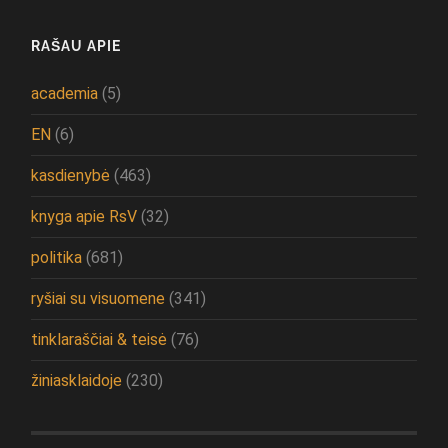
RAŠAU APIE
academia
(5)
EN
(6)
kasdienybė
(463)
knyga apie RsV
(32)
politika
(681)
ryšiai su visuomene
(341)
tinklaraščiai & teisė
(76)
žiniasklaidoje
(230)