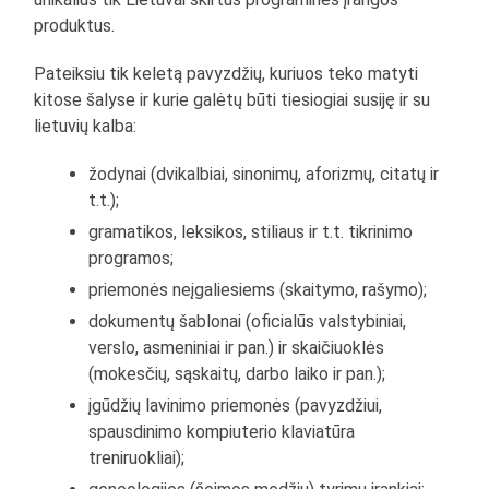
produktus.
Pateiksiu tik keletą pavyzdžių, kuriuos teko matyti
kitose šalyse ir kurie galėtų būti tiesiogiai susiję ir su
lietuvių kalba:
žodynai (dvikalbiai, sinonimų, aforizmų, citatų ir
t.t.);
gramatikos, leksikos, stiliaus ir t.t. tikrinimo
programos;
priemonės neįgaliesiems (skaitymo, rašymo);
dokumentų šablonai (oficialūs valstybiniai,
verslo, asmeniniai ir pan.) ir skaičiuoklės
(mokesčių, sąskaitų, darbo laiko ir pan.);
įgūdžių lavinimo priemonės (pavyzdžiui,
spausdinimo kompiuterio klaviatūra
treniruokliai);