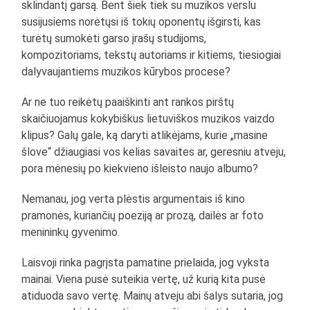
sklindantį garsą. Bent šiek tiek su muzikos verslu
susijusiems norėtųsi iš tokių oponentų išgirsti, kas
turėtų sumokėti garso įrašų studijoms,
kompozitoriams, tekstų autoriams ir kitiems, tiesiogiai
dalyvaujantiems muzikos kūrybos procese?
Ar ne tuo reikėtų paaiškinti ant rankos pirštų
skaičiuojamus kokybiškus lietuviškos muzikos vaizdo
klipus? Galų gale, ką daryti atlikėjams, kurie „masine
šlove“ džiaugiasi vos kelias savaites ar, geresniu atveju,
pora mėnesių po kiekvieno išleisto naujo albumo?
Nemanau, jog verta plėstis argumentais iš kino
pramonės, kuriančių poeziją ar prozą, dailės ar foto
menininkų gyvenimo.
Laisvoji rinka pagrįsta pamatine prielaida, jog vyksta
mainai. Viena pusė suteikia vertę, už kurią kita pusė
atiduoda savo vertę. Mainų atveju abi šalys sutaria, jog