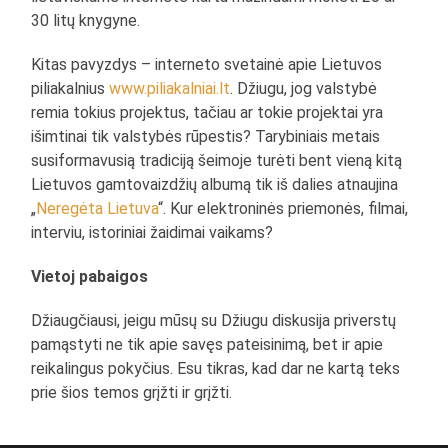
30 litų knygyne.
Kitas pavyzdys – interneto svetainė apie Lietuvos
piliakalnius
www.piliakalniai.lt
. Džiugu, jog valstybė
remia tokius projektus, tačiau ar tokie projektai yra
išimtinai tik valstybės rūpestis? Tarybiniais metais
susiformavusią tradiciją šeimoje turėti bent vieną kitą
Lietuvos gamtovaizdžių albumą tik iš dalies atnaujina
„
Neregėta Lietuva
“. Kur elektroninės priemonės, filmai,
interviu, istoriniai žaidimai vaikams?
Vietoj pabaigos
Džiaugčiausi, jeigu mūsų su Džiugu diskusija priverstų
pamąstyti ne tik apie savęs pateisinimą, bet ir apie
reikalingus pokyčius. Esu tikras, kad dar ne kartą teks
prie šios temos grįžti ir grįžti.