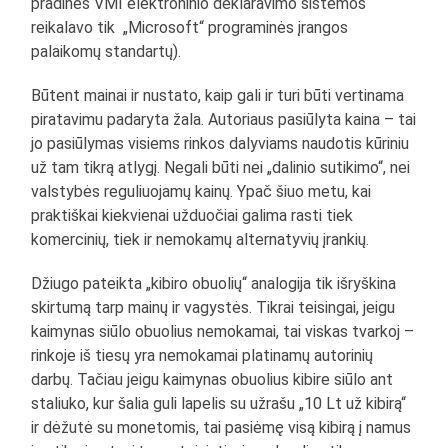
pradinės VMI elektroninio deklaravimo sistemos
reikalavo tik „Microsoft“ programinės įrangos
palaikomų standartų).
Būtent mainai ir nustato, kaip gali ir turi būti vertinama
piratavimu padaryta žala. Autoriaus pasiūlyta kaina – tai
jo pasiūlymas visiems rinkos dalyviams naudotis kūriniu
už tam tikrą atlygį. Negali būti nei „dalinio sutikimo“, nei
valstybės reguliuojamų kainų. Ypač šiuo metu, kai
praktiškai kiekvienai užduočiai galima rasti tiek
komercinių, tiek ir nemokamų alternatyvių įrankių.
Džiugo pateikta „kibiro obuolių“ analogija tik išryškina
skirtumą tarp mainų ir vagystės. Tikrai teisingai, jeigu
kaimynas siūlo obuolius nemokamai, tai viskas tvarkoj –
rinkoje iš tiesų yra nemokamai platinamų autorinių
darbų. Tačiau jeigu kaimynas obuolius kibire siūlo ant
staliuko, kur šalia guli lapelis su užrašu „10 Lt už kibirą“
ir dėžutė su monetomis, tai pasiėmę visą kibirą į namus