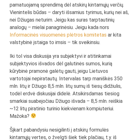
pamatuojamą sprendimą dėl atskirų kintamųjų verčių.
Vienintelis būdas – daryti išsamius tyrimus, kurių nei aš,
nei Džiugas neturim. Jeigu kas suras tarptautinių
analogų – mielai panagrinėsiu. Jeigu kada nors
Informacinės visuomenės plėtros komitetas
ar kita
valstybinė įstaiga to imsis – tik sveikinsiu.
Iki tol visa diskusija yra subjektyvi ir atitinkamai
subjektyvios išvados dėl galutinės sumos, kurią
kūrybinė pramonė galėtų gauti, jeigu Lietuvos
vartotojai nepiratautų. Intervalas tarp maniškės 350
mln. litų ir Džiugo 8,5 mln. litų sumų iš tiesų didžiulis,
todėl erdvė diskusijai didelė. Atsikirsdamas tiesiog
smarkiai suabejočiau Džiugo išvada – 8,5 mln. reiškia
~12 litų piratinio turinio kiekvienam kompiuteriui.
Mažoka?
Šįkart pabandysiu nesigilinti į atskirų formulės
kintamųjų vertes, o žvelgti šiek tiek plačiau, t.y. iš