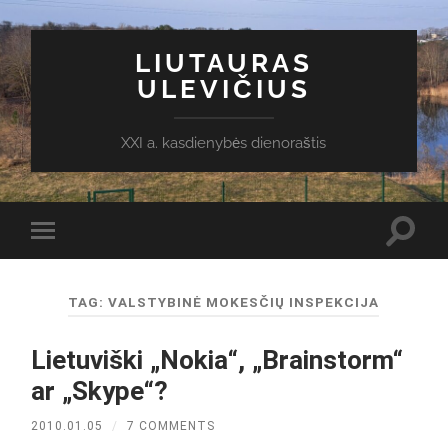
LIUTAURAS
ULEVIČIUS
XXI a. kasdienybės dienoraštis
Toggl
Toggle
search
mobile
field
menu
TAG:
VALSTYBINĖ MOKESČIŲ INSPEKCIJA
Lietuviški „Nokia“, „Brainstorm“
ar „Skype“?
2010.01.05
/
7 COMMENTS