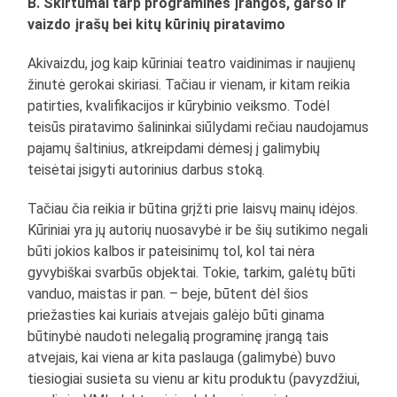
B. Skirtumai tarp programinės įrangos, garso ir
vaizdo įrašų bei kitų kūrinių piratavimo
Akivaizdu, jog kaip kūriniai teatro vaidinimas ir naujienų
žinutė gerokai skiriasi. Tačiau ir vienam, ir kitam reikia
patirties, kvalifikacijos ir kūrybinio veiksmo. Todėl
teisūs piratavimo šalininkai siūlydami rečiau naudojamus
pajamų šaltinius, atkreipdami dėmesį į galimybių
teisėtai įsigyti autorinius darbus stoką.
Tačiau čia reikia ir būtina grįžti prie laisvų mainų idėjos.
Kūriniai yra jų autorių nuosavybė ir be šių sutikimo negali
būti jokios kalbos ir pateisinimų tol, kol tai nėra
gyvybiškai svarbūs objektai. Tokie, tarkim, galėtų būti
vanduo, maistas ir pan. – beje, būtent dėl šios
priežasties kai kuriais atvejais galėjo būti ginama
būtinybė naudoti nelegalią programinę įrangą tais
atvejais, kai viena ar kita paslauga (galimybė) buvo
tiesiogiai susieta su vienu ar kitu produktu (pavyzdžiui,