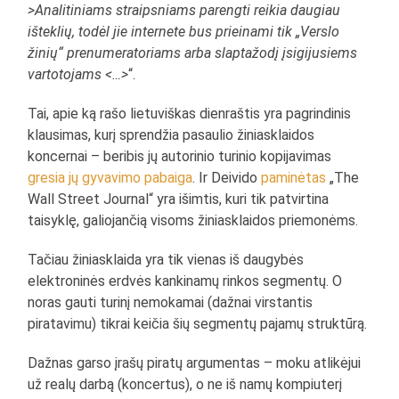
>Analitiniams straipsniams parengti reikia daugiau
išteklių, todėl jie internete bus prieinami tik „Verslo
žinių“ prenumeratoriams arba slaptažodį įsigijusiems
vartotojams <…>
“.
Tai, apie ką rašo lietuviškas dienraštis yra pagrindinis
klausimas, kurį sprendžia pasaulio žiniasklaidos
koncernai – beribis jų autorinio turinio kopijavimas
gresia jų gyvavimo pabaiga
. Ir Deivido
paminėtas
„The
Wall Street Journal“ yra išimtis, kuri tik patvirtina
taisyklę, galiojančią visoms žiniasklaidos priemonėms.
Tačiau žiniasklaida yra tik vienas iš daugybės
elektroninės erdvės kankinamų rinkos segmentų. O
noras gauti turinį nemokamai (dažnai virstantis
piratavimu) tikrai keičia šių segmentų pajamų struktūrą.
Dažnas garso įrašų piratų argumentas – moku atlikėjui
už realų darbą (koncertus), o ne iš namų kompiuterį