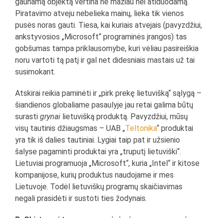
gaunamą objektą vertina ne mažiau nei atiduodamą.
Piratavimo atveju nebelieka mainų, lieka tik vienos
pusės noras gauti. Tiesa, kai kuriais atvejais (pavyzdžiui,
ankstyvosios „Microsoft“ programinės įrangos) tas
gobšumas tampa priklausomybe, kuri vėliau pasireiškia
noru vartoti tą patį ir gal net didesniais mastais už tai
susimokant.
Atskirai reikia paminėti ir „pirk prekę lietuvišką“ sąlygą –
šiandienos globaliame pasaulyje jau retai galima būtų
surasti
grynai
lietuvišką produktą. Pavyzdžiui, mūsų
visų tautinis džiaugsmas – UAB „
Teltonika
“ produktai
yra tik iš dalies tautiniai. Lygiai taip pat ir užsienio
šalyse pagaminti produktai yra „truputį lietuviški“.
Lietuviai programuoja „Microsoft“, kuria „Intel“ ir kitose
kompanijose, kurių produktus naudojame ir mes
Lietuvoje. Todėl lietuviškų programų skaičiavimas
negali prasidėti ir sustoti ties žodynais.