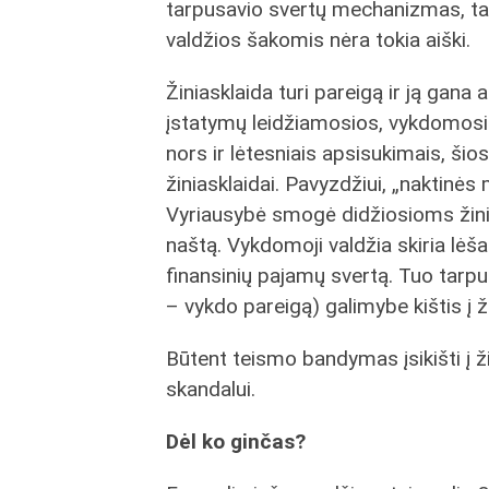
tarpusavio svertų mechanizmas, tai
valdžios šakomis nėra tokia aiški.
Žiniasklaida turi pareigą ir ją gana
įstatymų leidžiamosios, vykdomosio
nors ir lėtesniais apsisukimais, šios
žiniasklaidai. Pavyzdžiui, „naktin
Vyriausybė smogė didžiosioms žin
naštą. Vykdomoji valdžia skiria lėšas
finansinių pajamų svertą. Tuo tarpu 
– vykdo pareigą) galimybe kištis į ž
Būtent teismo bandymas įsikišti į 
skandalui.
Dėl ko ginčas?