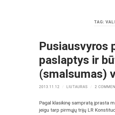
TAG:
VAL
Pusiausvyros p
paslaptys ir b
(smalsumas) v
2013.11.12
/
LIUTAURAS
/
2 COMME
Pagal klasikinę sampratą įprasta many
jeigu tarp pirmųjų trijų LR Konstit