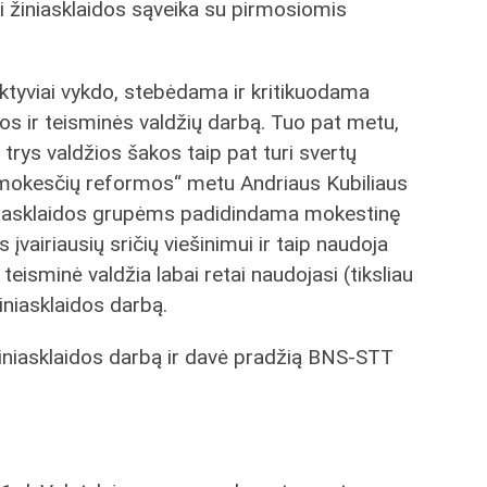
 žiniasklaidos sąveika su pirmosiomis
 aktyviai vykdo, stebėdama ir kritikuodama
s ir teisminės valdžių darbą. Tuo pat metu,
 trys valdžios šakos taip pat turi svertų
ės mokesčių reformos“ metu Andriaus Kubiliaus
iasklaidos grupėms padidindama mokestinę
 įvairiausių sričių viešinimui ir taip naudoja
teisminė valdžia labai retai naudojasi (tiksliau
iniasklaidos darbą.
žiniasklaidos darbą ir davė pradžią BNS-STT