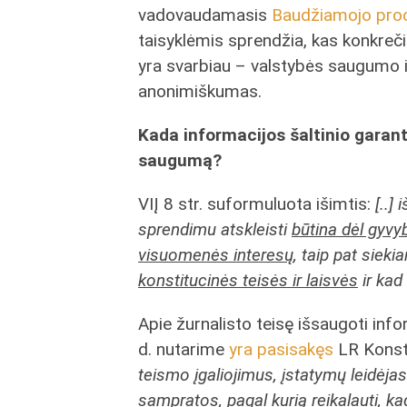
vadovaudamasis
Baudžiamojo pro
taisyklėmis sprendžia, kas konkrečiu
yra svarbiau – valstybės saugumo in
anonimiškumas.
Kada informacijos šaltinio garant
saugumą?
VIĮ 8 str. suformuluota išimtis:
[..]
sprendimu atskleisti
būtina dėl gyvy
visuomenės interesų
, taip pat sieki
konstitucinės teisės ir laisvės
ir kad
Apie žurnalisto teisę išsaugoti inf
d. nutarime
yra pasisakęs
LR Konsti
teismo įgaliojimus, įstatymų leidėja
sampratos, pagal kurią
reikalauti, k