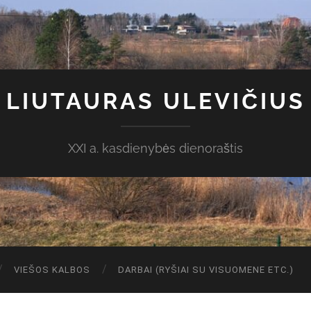
LIUTAURAS ULEVIČIUS
XXI a. kasdienybės dienoraštis
VIEŠOS KALBOS
DARBAI (RYŠIAI SU VISUOMENE ETC.)