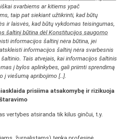
vybiškai svarbiems ar kitiems ypač
 taip pat siekiant užtikrinti, kad būtų
s ir laisvės, kad būtų vykdomas teisingumas,
jos šaltinį būtina dėl Konstitucijos saugomo
isti informacijos šaltinį nėra būtina, jei
tskleisti informacijos šaltinį nėra svarbesnis
šaltinio. Tais atvejais, kai informacijos šaltinis
mas į bylos aplinkybes, gali priimti sprendimą
o į viešumą apribojimo [..]
.
iasklaida prisiima atsakomybę ir rizikuoja
eštaravimo
 vertybes atsiranda tik kilus ginčui, t.y.
riams, žurnalistams) tenka profesinė