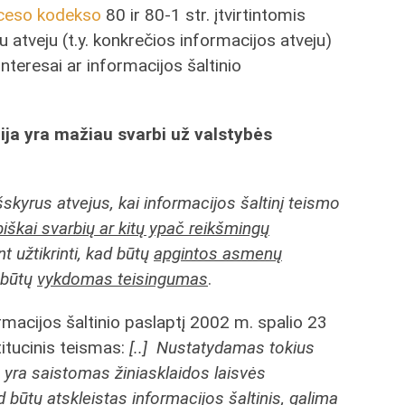
ceso kodekso
80 ir 80-1 str. įtvirtintomis
 atveju (t.y. konkrečios informacijos atveju)
teresai ar informacijos šaltinio
ija yra mažiau svarbi už valstybės
 išskyrus atvejus, kai informacijos šaltinį teismo
biškai svarbių ar kitų ypač reikšmingų
ant užtikrinti, kad būtų
apgintos asmenų
 būtų
vykdomas teisingumas
.
ormacijos šaltinio paslaptį 2002 m. spalio 23
tucinis teismas:
[..] Nustatydamas tokius
s yra saistomas žiniasklaidos laisvės
ad būtų atskleistas informacijos šaltinis, galima