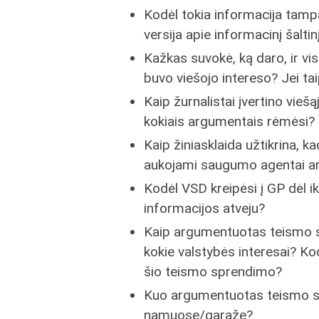
Kodėl tokia informacija tampa 
versija apie informacinį šaltin
Kažkas suvokė, ką daro, ir vi
buvo viešojo intereso? Jei tai
Kaip žurnalistai įvertino vieš
kokiais argumentais rėmėsi?
Kaip žiniasklaida užtikrina, k
aukojami saugumo agentai ar
Kodėl VSD kreipėsi į GP dėl 
informacijos atveju?
Kaip argumentuotas teismo sp
kokie valstybės interesai? Kod
šio teismo sprendimo?
Kuo argumentuotas teismo sp
namuose/garaže?