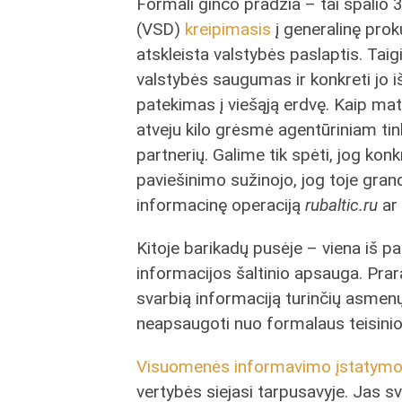
Formali ginčo pradžia – tai spali
(VSD)
kreipimasis
į generalinę proku
atskleista valstybės paslaptis. Taig
valstybės saugumas ir konkreti jo iš
patekimas į viešąją erdvę. Kaip mat
atveju kilo grėsmė agentūriniam t
partnerių. Galime tik spėti, jog k
paviešinimo sužinojo, jog toje grand
informacinę operaciją
rubaltic.ru
ar 
Kitoje barikadų pusėje – viena iš pag
informacijos šaltinio apsauga. Prar
svarbią informaciją turinčių asmenų
neapsaugoti nuo formalaus teisinio
Visuomenės informavimo įstatym
vertybės siejasi tarpusavyje. Jas sv