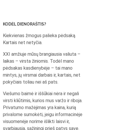
KODĖL DIENORAŠTIS?
Kiekvienas žmogus palieka pėdsaką.
Kartais net netyčia.
XXI amžiuje mūsų brangiausia valiuta –
laikas – virsta žiniomis. Todėl mano
pėdsakas kasdienybėje – tai mano
mintys, jų virsmai darbais ir, kartais, net
pokyčiais toliau nei aš pats.
Viešumo baimė ir iššūkiai nėra ir negali
virsti kliūtimis, kurios mus varžo ir riboja.
Privatumo mažėjimas yra kaina, kurią
privalome sumokėti, jeigu informacinėje
visuomenėje norime išlikti laisvi ir,
svarbiausia, sąžiningi prieš patys save.