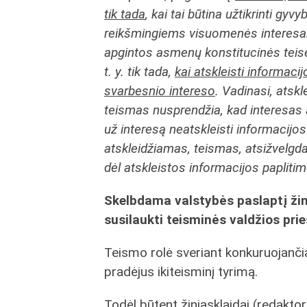
tik tada
, kai tai būtina užtikrinti gy
reikšmingiems visuomenės interesams,
apgintos asmenų konstitucinės teisė
t. y. tik tada,
kai atskleisti informaci
svarbesnio intereso
. Vadinasi, atskle
teismas nusprendžia, kad interesas a
už interesą neatskleisti informacijos 
atskleidžiamas, teismas, atsižvelgda
dėl atskleistos informacijos paplitim
Skelbdama valstybės paslaptį žin
susilaukti teisminės valdžios pri
Teismo rolė sveriant konkuruojančias
pradėjus ikiteisminį tyrimą.
Todėl būtent žiniasklaidai (redakto