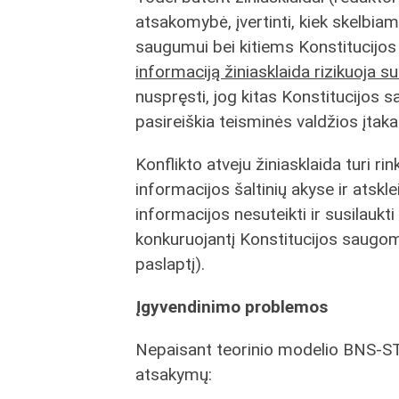
atsakomybė, įvertinti, kiek skelbiam
saugumui bei kitiems Konstitucij
informaciją žiniasklaida rizikuoja s
nuspręsti, jog kitas Konstitucijos 
pasireiškia teisminės valdžios įtaka 
Konflikto atveju žiniasklaida turi r
informacijos šaltinių akyse ir atskle
informacijos nesuteikti ir susilauk
konkuruojantį Konstitucijos saugomą
paslaptį).
Įgyvendinimo problemos
Nepaisant teorinio modelio BNS-STT
atsakymų: