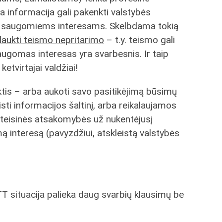
a informacija gali pakenkti valstybės
os saugomiems interesams.
Skelbdama tokią
ulaukti teismo nepritarimo
– t.y. teismo gali
saugomas interesas yra svarbesnis. Ir taip
ketvirtajai valdžiai!
inktis – arba aukoti savo pasitikėjimą būsimų
isti informacijos šaltinį, arba reikalaujamos
ti teisinės atsakomybės už nukentėjusį
 interesą (pavyzdžiui, atskleistą valstybės
 situacija palieka daug svarbių klausimų be