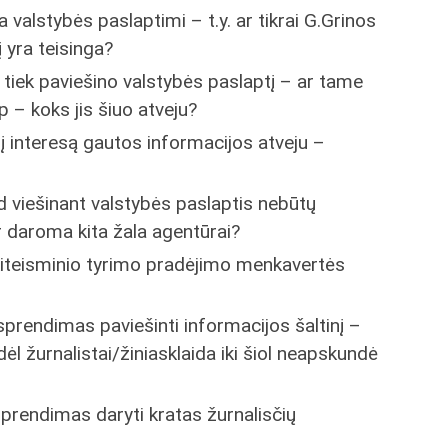
valstybės paslaptimi – t.y. ar tikrai G.Grinos
į yra teisinga?
s tiek paviešino valstybės paslaptį – ar tame
p – koks jis šiuo atveju?
ąjį interesą gautos informacijos atveju –
ad viešinant valstybės paslaptis nebūtų
 daroma kita žala agentūrai?
ikiteisminio tyrimo pradėjimo menkavertės
rendimas paviešinti informacijos šaltinį –
ėl žurnalistai/žiniasklaida iki šiol neapskundė
rendimas daryti kratas žurnalisčių