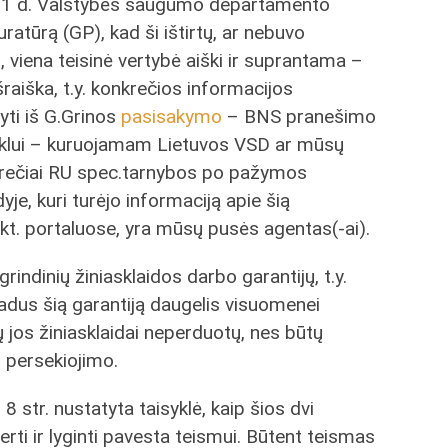
o 31 d. Valstybės saugumo departamento
ratūrą (GP), kad ši ištirtų, ar nebuvo
i, viena teisinė vertybė aiški ir suprantama –
raiška, t.y. konkrečios informacijos
yti iš G.Grinos
pasisakymo
– BNS pranešimo
inklui – kuruojamam Lietuvos VSD ar mūsų
onkrečiai RU spec.tarnybos po pažymos
yje, kuri turėjo informaciją apie šią
kt. portaluose, yra mūsų pusės agentas(-ai).
rindinių žiniasklaidos darbo garantijų, t.y.
adus šią garantiją daugelis visuomenei
 jos žiniasklaidai neperduotų, nes būtų
 persekiojimo.
o
8 str. nustatyta taisyklė, kaip šios dvi
erti ir lyginti pavesta teismui. Būtent teismas