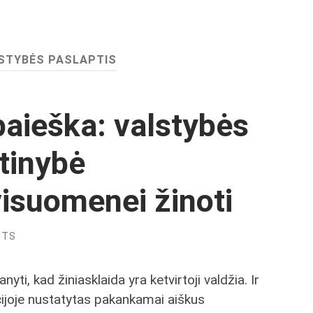
STYBĖS PASLAPTIS
aieška: valstybės
ūtinybė
isuomenei žinoti
NTS
ti, kad žiniasklaida yra ketvirtoji valdžia. Ir
ucijoje nustatytas pakankamai aiškus