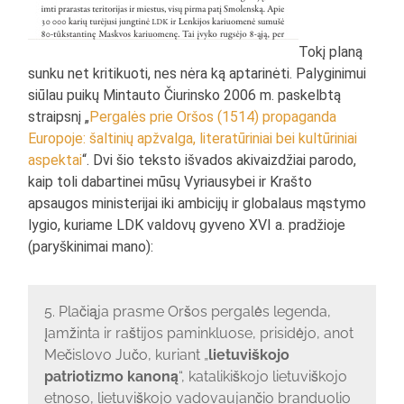
Tokį planą
sunku net kritikuoti, nes nėra ką aptarinėti. Palyginimui
siūlau puikų Mintauto Čiurinsko 2006 m. paskelbtą
straipsnį „
Pergalės prie Oršos (1514) propaganda
Europoje: šaltinių apžvalga, literatūriniai bei kultūriniai
aspektai
“. Dvi šio teksto išvados akivaizdžiai parodo,
kaip toli dabartinei mūsų Vyriausybei ir Krašto
apsaugos ministerijai iki ambicijų ir globalaus mąstymo
lygio, kuriame LDK valdovų gyveno XVI a. pradžioje
(paryškinimai mano):
5. Plačiąja prasme Oršos pergalės legenda,
įamžinta ir raštijos paminkluose, prisidėjo, anot
Mečislovo Jučo, kuriant „
lietuviškojo
patriotizmo kanoną
“, katalikiškojo lietuviškojo
etnoso, lietuviškojo vadovaujančio branduolio