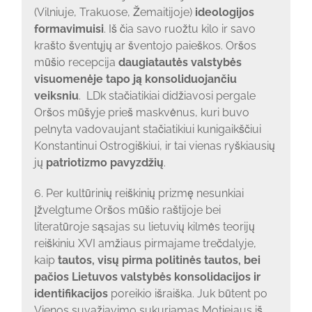
(Vilniuje, Trakuose, Žemaitijoje)
ideologijos
formavimuisi
. Iš čia savo ruožtu kilo ir savo
krašto šventųjų ar šventojo paieškos. Oršos
mūšio recepcija
daugiatautės valstybės
visuomenėje tapo ją konsoliduojančiu
veiksniu
. LDk stačiatikiai didžiavosi pergale
Oršos mūšyje prieš maskvėnus, kuri buvo
pelnyta vadovaujant stačiatikiui kunigaikščiui
Konstantinui Ostrogiškiui, ir tai vienas ryškiausių
jų
patriotizmo pavyzdžių
.
6. Per kultūrinių reiškinių prizmę nesunkiai
įžvelgtume Oršos mūšio raštijoje bei
literatūroje sąsajas su lietuvių kilmės teorijų
reiškiniu XVI amžiaus pirmajame trečdalyje,
kaip
tautos, visų pirma politinės tautos, bei
pačios Lietuvos valstybės konsolidacijos ir
identifikacijos
poreikio išraiška. Juk būtent po
Vienos suvažiavimo sukuriamas Motiejaus iš