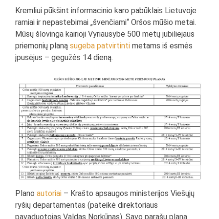
Kremliui pūkšint informacinio karo pabūklais Lietuvoje
ramiai ir nepastebimai „švenčiami“ Oršos mūšio metai.
Mūsų šlovinga kairioji Vyriausybė 500 metų jubiliejaus
priemonių planą
sugeba patvirtinti
metams iš esmės
įpusėjus – gegužės 14 dieną.
Plano
autoriai
– Krašto apsaugos ministerijos Viešųjų
ryšių departamentas (pateikė direktoriaus
pavaduotojas Valdas Norkūnas). Savo parašu planą