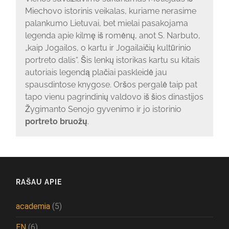
Miechovo istorinis veikalas, kuriame nerasime
palankumo Lietuvai, bet mielai pasakojama
legenda apie kilmę iš romėnų, anot S. Narbuto,
„kaip Jogailos, o kartu ir Jogailaičių kultūrinio
portreto dalis“. Šis lenkų istorikas kartu su kitais
autoriais legendą plačiai paskleidė jau
spausdintose knygose. Oršos pergalė taip pat
tapo vienu pagrindinių valdovo iš šios dinastijos
Žygimanto Senojo gyvenimo ir jo istorinio
portreto bruožų
.
RAŠAU APIE
academia
(5)
EN
(6)