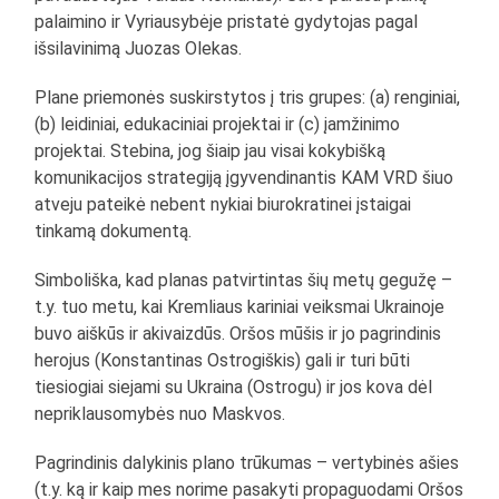
palaimino ir Vyriausybėje pristatė gydytojas pagal
išsilavinimą Juozas Olekas.
Plane priemonės suskirstytos į tris grupes: (a) renginiai,
(b) leidiniai, edukaciniai projektai ir (c) įamžinimo
projektai. Stebina, jog šiaip jau visai kokybišką
komunikacijos strategiją įgyvendinantis KAM VRD šiuo
atveju pateikė nebent nykiai biurokratinei įstaigai
tinkamą dokumentą.
Simboliška, kad planas patvirtintas šių metų gegužę –
t.y. tuo metu, kai Kremliaus kariniai veiksmai Ukrainoje
buvo aiškūs ir akivaizdūs. Oršos mūšis ir jo pagrindinis
herojus (Konstantinas Ostrogiškis) gali ir turi būti
tiesiogiai siejami su Ukraina (Ostrogu) ir jos kova dėl
nepriklausomybės nuo Maskvos.
Pagrindinis dalykinis plano trūkumas – vertybinės ašies
(t.y. ką ir kaip mes norime pasakyti propaguodami Oršos