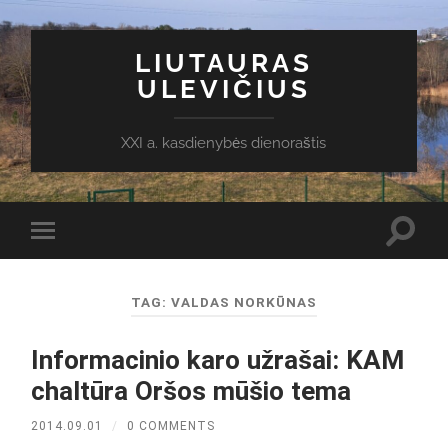
LIUTAURAS
ULEVIČIUS
XXI a. kasdienybės dienoraštis
Toggl
Toggle
search
mobile
field
menu
TAG:
VALDAS NORKŪNAS
Informacinio karo užrašai: KAM
chaltūra Oršos mūšio tema
2014.09.01
/
0 COMMENTS