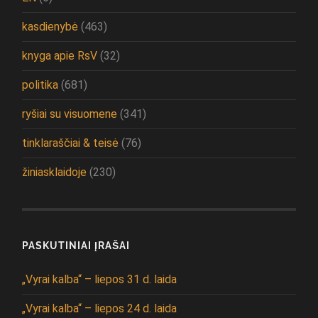
kasdienybė
(463)
knyga apie RsV
(32)
politika
(681)
ryšiai su visuomene
(341)
tinklaraščiai & teisė
(76)
žiniasklaidoje
(230)
PASKUTINIAI ĮRAŠAI
„Vyrai kalba“ – liepos 31 d. laida
„Vyrai kalba“ – liepos 24 d. laida