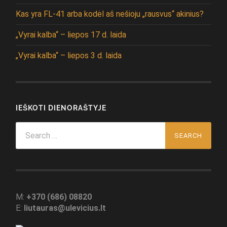
Kas yra FL-41 arba kodėl aš nešioju „rausvus“ akinius?
„Vyrai kalba“ – liepos 17 d. laida
„Vyrai kalba“ – liepos 3 d. laida
IEŠKOTI DIENORAŠTYJE
Search
for:
M:
+370 (686) 08820
E:
liutauras@ulevicius.lt