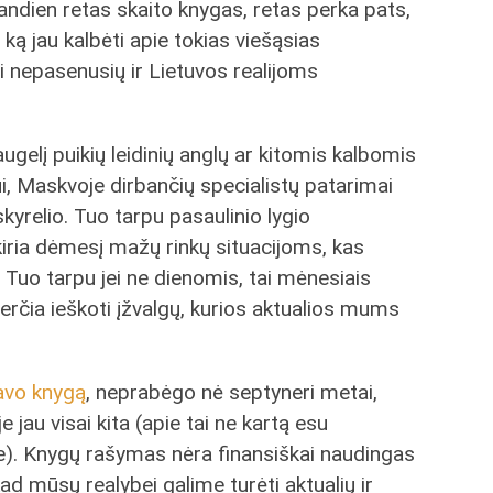
iandien retas skaito knygas, retas perka pats,
, ką jau kalbėti apie tokias viešąsias
i nepasenusių ir Lietuvos realijoms
gelį puikių leidinių anglų ar kitomis kalbomis
i, Maskvoje dirbančių specialistų patarimai
skyrelio. Tuo tarpu pasaulinio lygio
kiria dėmesį mažų rinkų situacijoms, kas
. Tuo tarpu jei ne dienomis, tai mėnesiais
erčia ieškoti įžvalgų, kurios aktualios mums
avo knygą
, neprabėgo nė septyneri metai,
 jau visai kita (apie tai ne kartą esu
se). Knygų rašymas nėra finansiškai naudingas
ad mūsų realybei galime turėti aktualių ir