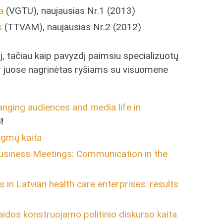
a
(VGTU), naujausias Nr.1 (2013)
s
(TTVAM), naujausias Nr.2 (2012)
inį, tačiau kaip pavyzdį paimsiu specializuotų
 ir juose nagrinėtas ryšiams su visuomene
hanging audiences and media life in
!
igmų kaita
usiness Meetings: Communication in the
 in Latvian health care enterprises: results
laidos konstruojamo politinio diskurso kaita