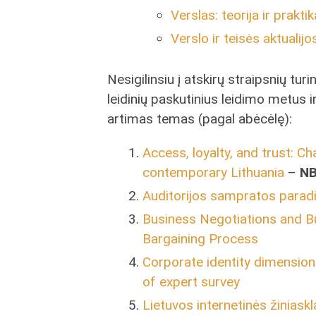
Verslas: teorija ir praktik
Verslo ir teisės aktualijo
Nesigilinsiu į atskirų straipsnių tur
leidinių paskutinius leidimo metus
artimas temas (pagal abėcėlę):
Access, loyalty, and trust: C
contemporary Lithuania
–
NB
Auditorijos sampratos parad
Business Negotiations and B
Bargaining Process
Corporate identity dimensions
of expert survey
Lietuvos internetinės žiniask