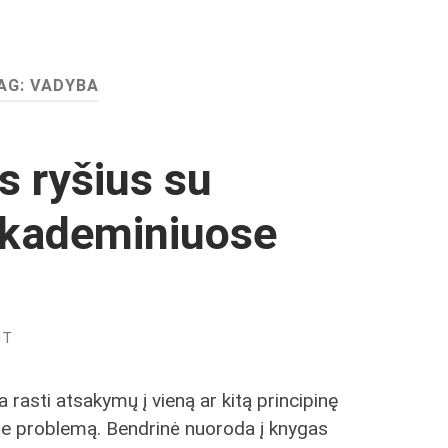
AG:
VADYBA
s ryšius su
akademiniuose
NT
 rasti atsakymų į vieną ar kitą principinę
ne problemą. Bendrinė nuoroda į knygas