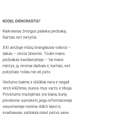
KODĖL DIENORAŠTIS?
Kiekvienas žmogus palieka pėdsaką.
Kartais net netyčia.
XXI amžiuje mūsų brangiausia valiuta –
laikas – virsta žiniomis. Todėl mano
pėdsakas kasdienybėje – tai mano
mintys, jų virsmai darbais ir, kartais, net
pokyčiais toliau nei aš pats.
Viešumo baimė ir iššūkiai nėra ir negali
virsti kliūtimis, kurios mus varžo ir riboja.
Privatumo mažėjimas yra kaina, kurią
privalome sumokėti, jeigu informacinėje
visuomenėje norime išlikti laisvi ir,
svarbiausia, sąžiningi prieš patys save.