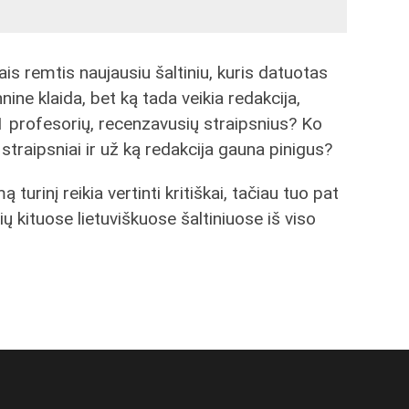
s remtis naujausiu šaltiniu, kuris datuotas
nine klaida, bet ką tada veikia redakcija,
11 profesorių, recenzavusių straipsnius? Ko
straipsniai ir už ką redakcija gauna pinigus?
 turinį reikia vertinti kritiškai, tačiau tuo pat
ių kituose lietuviškuose šaltiniuose iš viso