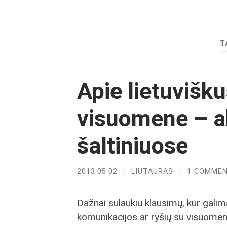
T
Apie lietuvišku
visuomene – 
šaltiniuose
2013.05.02
/
LIUTAURAS
/
1 COMME
Dažnai sulaukiu klausimų, kur galima
komunikacijos ar ryšių su visuome