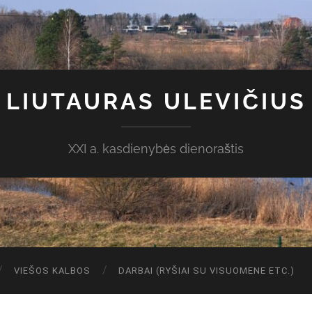
LIUTAURAS ULEVIČIUS
XXI a. kasdienybės dienoraštis
VIEŠOS KALBOS
DARBAI (RYŠIAI SU VISUOMENE ETC.)