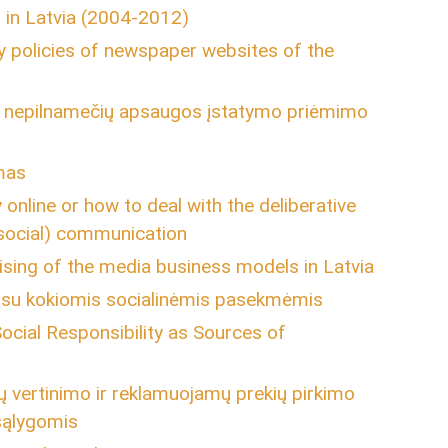
in Latvia (2004-2012)
 policies of newspaper websites of the
nis: nepilnamečių apsaugos įstatymo priėmimo
mas
 online or how to deal with the deliberative
social) communication
tising of the media business models in Latvia
 ir su kokiomis socialinėmis pasekmėmis
Social Responsibility as Sources of
ų vertinimo ir reklamuojamų prekių pirkimo
 sąlygomis