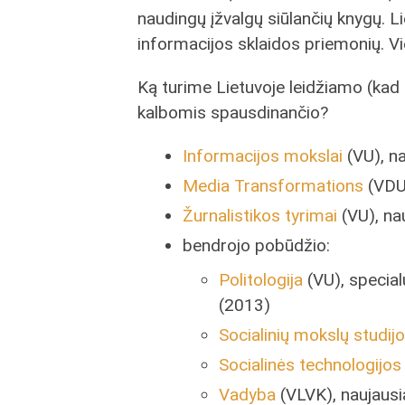
naudingų įžvalgų siūlančių knygų. L
informacijos sklaidos priemonių. Vi
Ką turime Lietuvoje leidžiamo (kad 
kalbomis spausdinančio?
Informacijos mokslai
(VU), n
Media Transformations
(VDU)
Žurnalistikos tyrimai
(VU), na
bendrojo pobūdžio:
Politologija
(VU), special
(2013)
Socialinių mokslų studij
Socialinės technologijos
Vadyba
(VLVK), naujausi