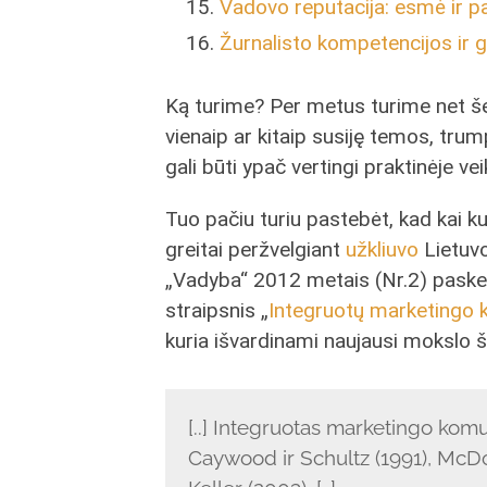
Vadovo reputacija: esmė ir pa
Žurnalisto kompetencijos ir g
Ką turime? Per metus turime net še
vienaip ar kitaip susiję temos, trum
gali būti ypač vertingi praktinėje vei
Tuo pačiu turiu pastebėt, kad kai ku
greitai peržvelgiant
užkliuvo
Lietuvo
„Vadyba“ 2012 metais (Nr.2) paske
straipsnis „
Integruotų marketingo 
kuria išvardinami naujausi mokslo ša
[..] Integruotas marketingo komun
Caywood ir Schultz (1991), McDon