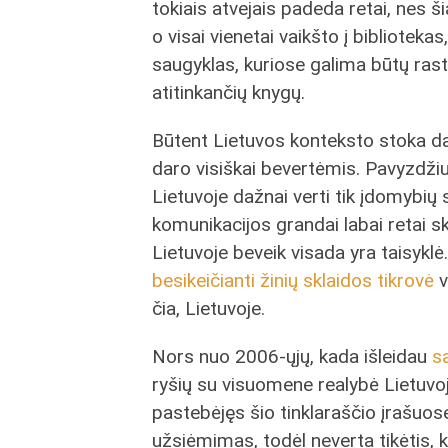
tokiais atvejais padeda retai, nes š
o visai vienetai vaikšto į bibliotekas
saugyklas, kuriose galima būtų rast
atitinkančių knygų.
Būtent Lietuvos konteksto stoka dau
daro visiškai bevertėmis. Pavyzdžiu
Lietuvoje dažnai verti tik įdomybių 
komunikacijos grandai labai retai s
Lietuvoje beveik visada yra taisyklė
besikeičianti žinių sklaidos tikrovė
v
čia, Lietuvoje.
Nors nuo 2006-ųjų, kada išleidau
s
ryšių su visuomene realybė Lietuvoje
pastebėjęs šio tinklaraščio įrašuo
užsiėmimas, todėl neverta tikėtis, k