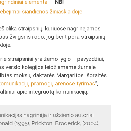
grindiniai elementai
–
NB!
ebėjimai šiandienos žiniasklaidoje
šiolika straipsnių, kuriuose nagrinėjamos
pas žvilgsnis rodo, jog bent pora straipsnių
kloje.
rie straipsniai yra žemo lygio – pavyzdžiui,
s verslo kolegijos leidžiamame žurnale
lbtas mokslų daktarės Margaritos Išoraitės
komunikacijų pramogų arenose tyrimas
“,
ltiniai apie integruotą komunikaciją:
ikacijas nagrinėja ir užsienio autoriai
ald (1995), Prickton, Broderick, (2004),