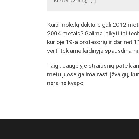
Keller (2003). [..]
Kaip mokslų daktarė gali 2012 metai
2004 metais? Galima laikyti tai tech
kurioje 19-a profesorių ir dar net 
verti tokiame leidinyje spausdinami 
Taigi, daugelyje straipsnių pateikiamą
metu juose galima rasti įžvalgų, kur
nėra nė kvapo.