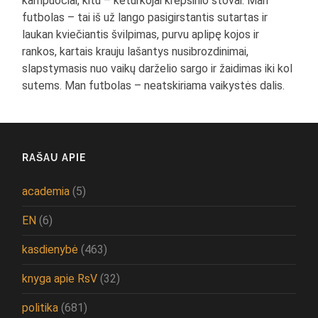
kampuočiai, kitu – keturkojai krepšinio stovai. Man
futbolas – tai iš už lango pasigirstantis sutartas ir
laukan kviečiantis švilpimas, purvu aplipę kojos ir
rankos, kartais krauju lašantys nusibrozdinimai,
slapstymasis nuo vaikų darželio sargo ir žaidimas iki kol
sutems. Man futbolas – neatskiriama vaikystės dalis.
RAŠAU APIE
academia
(5)
EN
(6)
kasdienybė
(463)
knyga apie RsV
(32)
politika
(681)