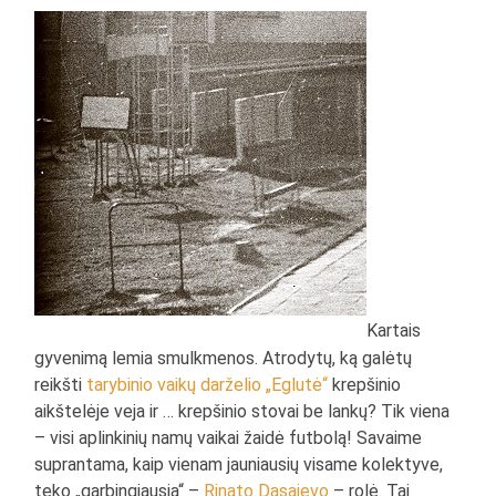
Kartais
gyvenimą lemia smulkmenos. Atrodytų, ką galėtų
reikšti
tarybinio vaikų darželio „Eglutė“
krepšinio
aikštelėje veja ir … krepšinio stovai be lankų? Tik viena
– visi aplinkinių namų vaikai žaidė futbolą! Savaime
suprantama, kaip vienam jauniausių visame kolektyve,
teko „garbingiausia“ –
Rinato Dasajevo
– rolė. Tai