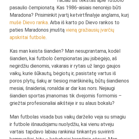
Tačiau šis tekstas apie futbolo
pasaulio čempionatą. Kas 1986-aisiais nenorėjo būti
Maradona? Prisiminkit įvartį ketvirtfinalyje anglams, kurį
mušė Dievo ranka
. Arba iš karto po Dievo rankos to
paties Maradonos įmuštą
vieną gražiausių įvarčių
apskritai futbole
.
Kas man keista šiandien? Man nesuprantama, kodėl
šiandien, kai futbolo čempionatas jau įsibėgėjo, aš
negirdžiu dienomis, vakarais ir rytais už lango gaujos
vaikų, kurie šūkautų, bėgiotų ir, pasistatę vartus iš
poros plytų, šakų ar tiesiog marškinėlių, būtų šiandienos
mesiai, šnaideriai, ronaldai ar dar kas nors. Nejaugi
šiandien sportas įmanomas tik dvejomis formomis –
griežtai profesionaliai aikštėje ir su alaus bokalu?
Man futbolas visada bus vaikų darželio veja su smagiu
ir futbole išnaudojamu nuolydžiu, kai vienu atveju
vartais tapdavo labiau rankiniui tinkantys suvirinti