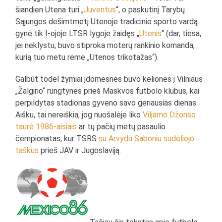
šiandien Utena turi „
Juventus
“, o paskutinį Tarybų
Sąjungos dešimtmetį Utenoje tradicinio sporto vardą
gynė tik I-ojoje LTSR lygoje žaidęs „
Utenis
“ (dar, tiesa,
jei neklystu, buvo stiproka moterų rankinio komanda,
kurią tuo metu rėmė „Utenos trikotažas“).
Galbūt todėl žymiai įdomesnės buvo kelionės į Vilniaus
„Žalgirio“ rungtynes prieš Maskvos futbolo klubus, kai
perpildytas stadionas gyveno savo geriausias dienas.
Aišku, tai nereiškia, jog nuošalėje liko
Viljamo Džonso
taurė 1986-aisiais
ar tų pačių metų pasaulio
čempionatas, kur TSRS
su Arvydu Saboniu sudėliojo
taškus
prieš JAV ir Jugoslaviją.