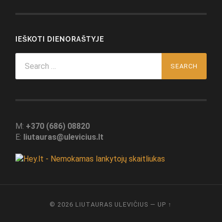
IEŠKOTI DIENORAŠTYJE
Search
for:
M:
+370 (686) 08820
E:
liutauras@ulevicius.lt
© 2026
LIUTAURAS ULEVIČIUS
—
UP ↑