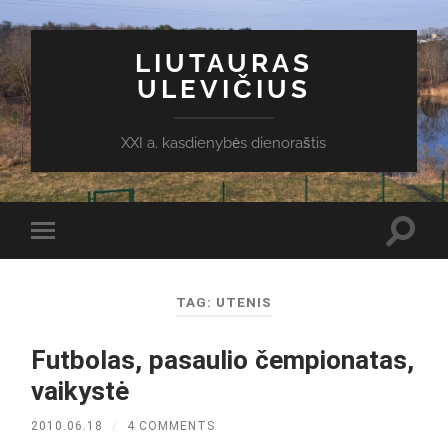
LIUTAURAS
ULEVIČIUS
XXI a. kasdienybės dienoraštis
Toggl
Toggle
search
mobile
field
menu
TAG:
UTENIS
Futbolas, pasaulio čempionatas,
vaikystė
2010.06.18
/
4 COMMENTS